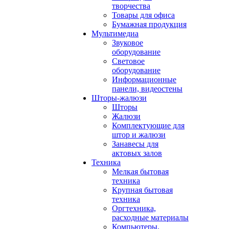
творчества
Товары для офиса
Бумажная продукция
Мультимедиа
Звуковое
оборудование
Световое
оборудование
Информационные
панели, видеостены
Шторы-жалюзи
Шторы
Жалюзи
Комплектующие для
штор и жалюзи
Занавесы для
актовых залов
Техника
Мелкая бытовая
техника
Крупная бытовая
техника
Оргтехника,
расходные материалы
Компьютеры,