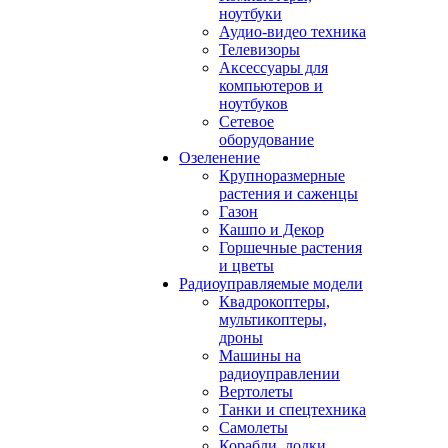
ноутбуки
Аудио-видео техника
Телевизоры
Аксессуары для
компьютеров и
ноутбуков
Сетевое
оборудование
Озеленение
Крупноразмерные
растения и саженцы
Газон
Кашпо и Декор
Горшечные растения
и цветы
Радиоуправляемые модели
Квадрокоптеры,
мультикоптеры,
дроны
Машины на
радиоуправлении
Вертолеты
Танки и спецтехника
Самолеты
Корабли, лодки,