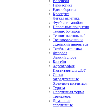
Волейбол
Гимнастика
Единоборства
Кроссфит
Лёгкая атлетика
Футбол и гандбол
Напольные покрытия
Теннис большой
Теннис настольный
Тренировочный и
судейский инвентарь
Тяжёлая атлетика
Флорбол
Зимний спорт
Бассейн
Хореография
Инвентарь для ДОУ
Сетки
заградительные
Хранение инвентаря
Туризм
Спортивная форма
Тренажеры
Домашние
спортивные