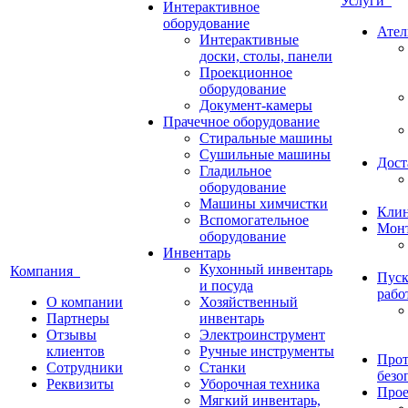
Услуги
Интерактивное
оборудование
Ател
Интерактивные
доски, столы, панели
Проекционное
оборудование
Документ-камеры
Прачечное оборудование
Стиральные машины
Сушильные машины
Дост
Гладильное
оборудование
Машины химчистки
Кли
Вспомогательное
Монт
оборудование
Инвентарь
Кухонный инвентарь
Компания
Пуск
и посуда
рабо
О компании
Хозяйственный
Партнеры
инвентарь
Отзывы
Электроинструмент
клиентов
Ручные инструменты
Прот
Сотрудники
Станки
безо
Реквизиты
Уборочная техника
Прое
Мягкий инвентарь,