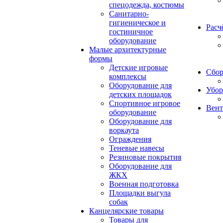
спецодежда, костюмы
Санитарно-
гигиеническое и
Расч
гостиничное
оборудование
Малые архитектурные
формы
Детские игровые
Сбор
комплексы
Оборудование для
Убор
детских площадок
Спортивное игровое
Вент
оборудование
Оборудование для
воркаута
Ограждения
Теневые навесы
Резиновые покрытия
Оборудование для
ЖКХ
Военная подготовка
Площадки выгула
собак
Канцелярские товары
Товары для