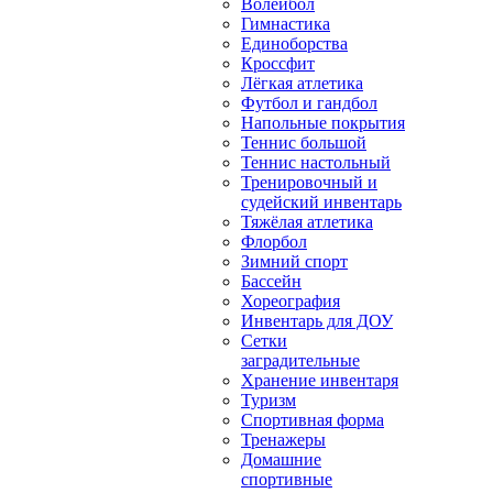
Волейбол
Гимнастика
Единоборства
Кроссфит
Лёгкая атлетика
Футбол и гандбол
Напольные покрытия
Теннис большой
Теннис настольный
Тренировочный и
судейский инвентарь
Тяжёлая атлетика
Флорбол
Зимний спорт
Бассейн
Хореография
Инвентарь для ДОУ
Сетки
заградительные
Хранение инвентаря
Туризм
Спортивная форма
Тренажеры
Домашние
спортивные