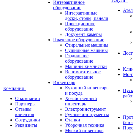
Услуги
Интерактивное
оборудование
Ател
Интерактивные
доски, столы, панели
Проекционное
оборудование
Документ-камеры
Прачечное оборудование
Стиральные машины
Сушильные машины
Дост
Гладильное
оборудование
Машины химчистки
Кли
Вспомогательное
Монт
оборудование
Инвентарь
Кухонный инвентарь
Компания
Пуск
и посуда
рабо
О компании
Хозяйственный
Партнеры
инвентарь
Отзывы
Электроинструмент
клиентов
Ручные инструменты
Прот
Сотрудники
Станки
безо
Реквизиты
Уборочная техника
Прое
Мягкий инвентарь,