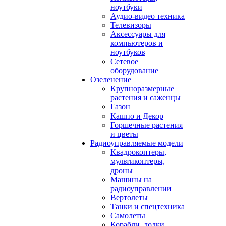
ноутбуки
Аудио-видео техника
Телевизоры
Аксессуары для
компьютеров и
ноутбуков
Сетевое
оборудование
Озеленение
Крупноразмерные
растения и саженцы
Газон
Кашпо и Декор
Горшечные растения
и цветы
Радиоуправляемые модели
Квадрокоптеры,
мультикоптеры,
дроны
Машины на
радиоуправлении
Вертолеты
Танки и спецтехника
Самолеты
Корабли, лодки,