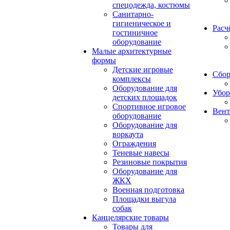
спецодежда, костюмы
Санитарно-
гигиеническое и
Расч
гостиничное
оборудование
Малые архитектурные
формы
Детские игровые
Сбор
комплексы
Оборудование для
Убор
детских площадок
Спортивное игровое
Вент
оборудование
Оборудование для
воркаута
Ограждения
Теневые навесы
Резиновые покрытия
Оборудование для
ЖКХ
Военная подготовка
Площадки выгула
собак
Канцелярские товары
Товары для