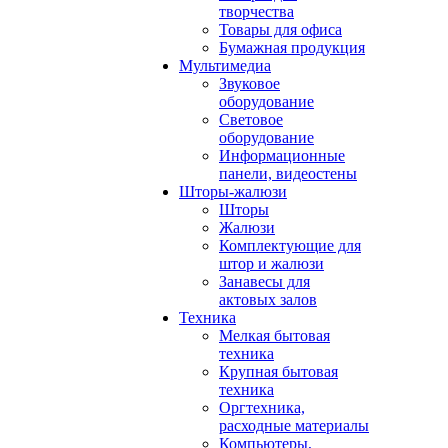
творчества
Товары для офиса
Бумажная продукция
Мультимедиа
Звуковое
оборудование
Световое
оборудование
Информационные
панели, видеостены
Шторы-жалюзи
Шторы
Жалюзи
Комплектующие для
штор и жалюзи
Занавесы для
актовых залов
Техника
Мелкая бытовая
техника
Крупная бытовая
техника
Оргтехника,
расходные материалы
Компьютеры,