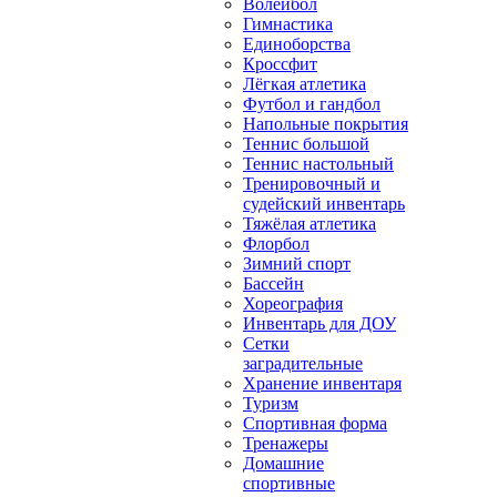
Волейбол
Гимнастика
Единоборства
Кроссфит
Лёгкая атлетика
Футбол и гандбол
Напольные покрытия
Теннис большой
Теннис настольный
Тренировочный и
судейский инвентарь
Тяжёлая атлетика
Флорбол
Зимний спорт
Бассейн
Хореография
Инвентарь для ДОУ
Сетки
заградительные
Хранение инвентаря
Туризм
Спортивная форма
Тренажеры
Домашние
спортивные