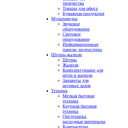
творчества
Товары для офиса
Бумажная продукция
Мультимедиа
Звуковое
оборудование
Световое
оборудование
Информационные
панели, видеостены
Шторы-жалюзи
Шторы
Жалюзи
Комплектующие для
штор и жалюзи
Занавесы для
актовых залов
Техника
Мелкая бытовая
техника
Крупная бытовая
техника
Оргтехника,
расходные материалы
Компьютеры,