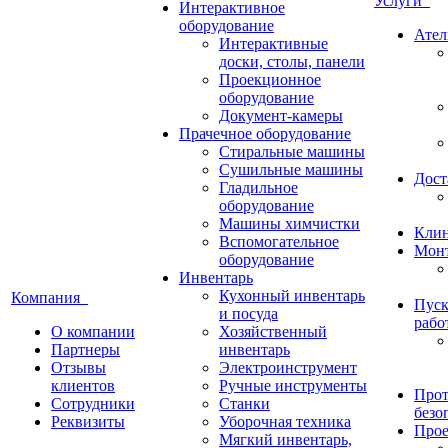
Услуги
Интерактивное
оборудование
Ател
Интерактивные
доски, столы, панели
Проекционное
оборудование
Документ-камеры
Прачечное оборудование
Стиральные машины
Сушильные машины
Дост
Гладильное
оборудование
Машины химчистки
Кли
Вспомогательное
Монт
оборудование
Инвентарь
Кухонный инвентарь
Компания
Пуск
и посуда
рабо
О компании
Хозяйственный
Партнеры
инвентарь
Отзывы
Электроинструмент
клиентов
Ручные инструменты
Прот
Сотрудники
Станки
безо
Реквизиты
Уборочная техника
Прое
Мягкий инвентарь,