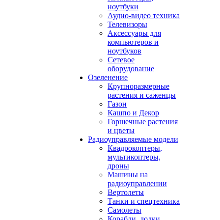
ноутбуки
Аудио-видео техника
Телевизоры
Аксессуары для
компьютеров и
ноутбуков
Сетевое
оборудование
Озеленение
Крупноразмерные
растения и саженцы
Газон
Кашпо и Декор
Горшечные растения
и цветы
Радиоуправляемые модели
Квадрокоптеры,
мультикоптеры,
дроны
Машины на
радиоуправлении
Вертолеты
Танки и спецтехника
Самолеты
Корабли, лодки,