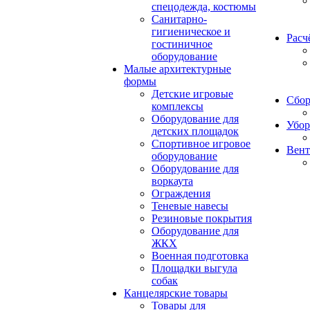
спецодежда, костюмы
Санитарно-
гигиеническое и
Расч
гостиничное
оборудование
Малые архитектурные
формы
Детские игровые
Сбор
комплексы
Оборудование для
Убор
детских площадок
Спортивное игровое
Вент
оборудование
Оборудование для
воркаута
Ограждения
Теневые навесы
Резиновые покрытия
Оборудование для
ЖКХ
Военная подготовка
Площадки выгула
собак
Канцелярские товары
Товары для