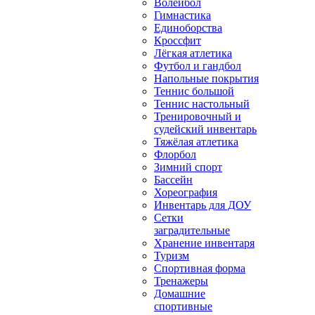
Волейбол
Гимнастика
Единоборства
Кроссфит
Лёгкая атлетика
Футбол и гандбол
Напольные покрытия
Теннис большой
Теннис настольный
Тренировочный и
судейский инвентарь
Тяжёлая атлетика
Флорбол
Зимний спорт
Бассейн
Хореография
Инвентарь для ДОУ
Сетки
заградительные
Хранение инвентаря
Туризм
Спортивная форма
Тренажеры
Домашние
спортивные