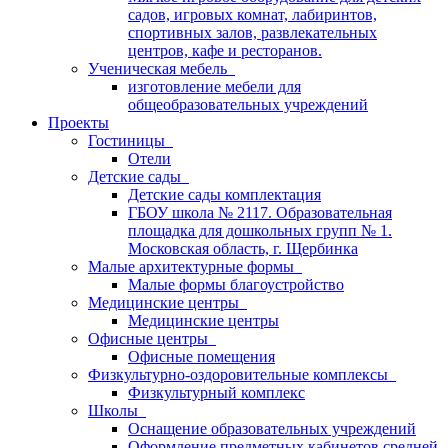
садов, игровых комнат, лабиринтов,
спортивных залов, развлекательных
центров, кафе и ресторанов.
Ученическая мебель
изготовление мебели для
общеобразовательных учреждений
Проекты
Гостиницы
Отели
Детские сады
Детские сады комплектация
ГБОУ школа № 2117. Образовательная
площадка для дошкольных групп № 1.
Московская область, г. Щербинка
Малые архитектурные формы
Малые формы благоустройство
Медицинские центры
Медицинские центры
Офисные центры
Офисные помещения
Физкультурно-оздоровительные комплексы
Физкультурный комплекс
Школы
Оснащение образовательных учреждений
Оформление предметных кабинетов средней