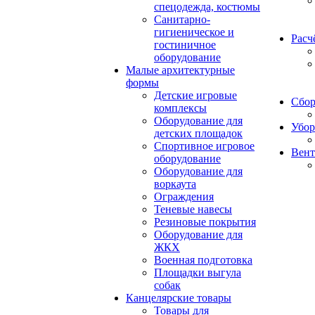
спецодежда, костюмы
Санитарно-
гигиеническое и
Расч
гостиничное
оборудование
Малые архитектурные
формы
Детские игровые
Сбор
комплексы
Оборудование для
Убор
детских площадок
Спортивное игровое
Вент
оборудование
Оборудование для
воркаута
Ограждения
Теневые навесы
Резиновые покрытия
Оборудование для
ЖКХ
Военная подготовка
Площадки выгула
собак
Канцелярские товары
Товары для