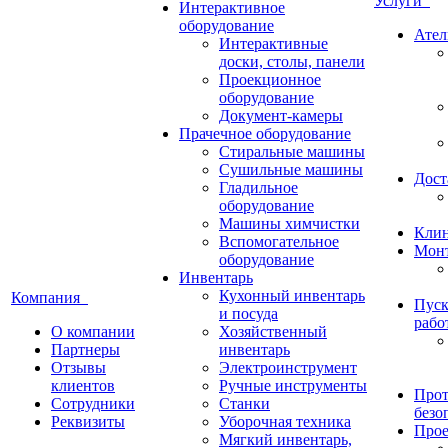
Услуги
Интерактивное
оборудование
Ател
Интерактивные
доски, столы, панели
Проекционное
оборудование
Документ-камеры
Прачечное оборудование
Стиральные машины
Сушильные машины
Дост
Гладильное
оборудование
Машины химчистки
Кли
Вспомогательное
Монт
оборудование
Инвентарь
Кухонный инвентарь
Компания
Пуск
и посуда
рабо
О компании
Хозяйственный
Партнеры
инвентарь
Отзывы
Электроинструмент
клиентов
Ручные инструменты
Прот
Сотрудники
Станки
безо
Реквизиты
Уборочная техника
Прое
Мягкий инвентарь,