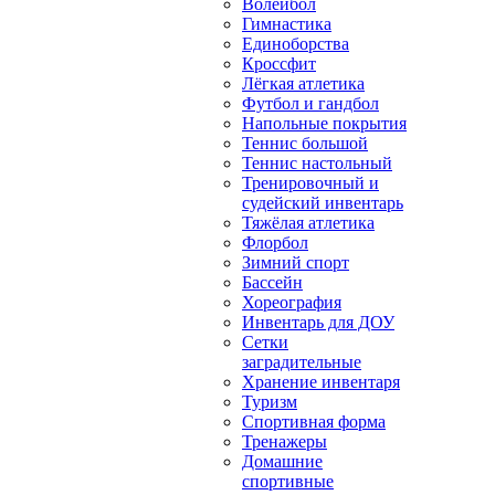
Волейбол
Гимнастика
Единоборства
Кроссфит
Лёгкая атлетика
Футбол и гандбол
Напольные покрытия
Теннис большой
Теннис настольный
Тренировочный и
судейский инвентарь
Тяжёлая атлетика
Флорбол
Зимний спорт
Бассейн
Хореография
Инвентарь для ДОУ
Сетки
заградительные
Хранение инвентаря
Туризм
Спортивная форма
Тренажеры
Домашние
спортивные