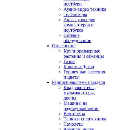
ноутбуки
Аудио-видео техника
Телевизоры
Аксессуары для
компьютеров и
ноутбуков
Сетевое
оборудование
Озеленение
Крупноразмерные
растения и саженцы
Газон
Кашпо и Декор
Горшечные растения
и цветы
Радиоуправляемые модели
Квадрокоптеры,
мультикоптеры,
дроны
Машины на
радиоуправлении
Вертолеты
Танки и спецтехника
Самолеты
Корабли, лодки,