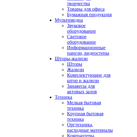
творчества
Товары для офиса
Бумажная продукция
Мультимедиа
Звуковое
оборудование
Световое
оборудование
Информационные
панели, видеостены
Шторы-жалюзи
Шторы
Жалюзи
Комплектующие для
штор и жалюзи
Занавесы для
актовых залов
Техника
Мелкая бытовая
техника
Крупная бытовая
техника
Оргтехника,
расходные материалы
Компьютеры,