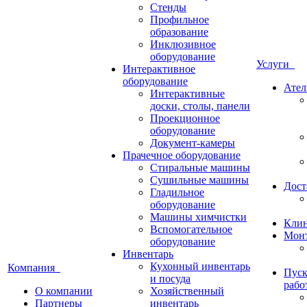
Стенды
Профильное
образование
Инклюзивное
оборудование
Услуги
Интерактивное
оборудование
Ател
Интерактивные
доски, столы, панели
Проекционное
оборудование
Документ-камеры
Прачечное оборудование
Стиральные машины
Сушильные машины
Дост
Гладильное
оборудование
Машины химчистки
Кли
Вспомогательное
Монт
оборудование
Инвентарь
Кухонный инвентарь
Компания
Пуск
и посуда
рабо
О компании
Хозяйственный
Партнеры
инвентарь