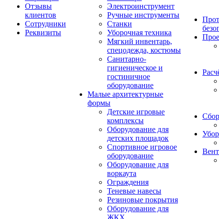
Отзывы
Электроинструмент
клиентов
Ручные инструменты
Прот
Сотрудники
Станки
безо
Реквизиты
Уборочная техника
Прое
Мягкий инвентарь,
спецодежда, костюмы
Санитарно-
гигиеническое и
Расч
гостиничное
оборудование
Малые архитектурные
формы
Детские игровые
Сбор
комплексы
Оборудование для
Убор
детских площадок
Спортивное игровое
Вент
оборудование
Оборудование для
воркаута
Ограждения
Теневые навесы
Резиновые покрытия
Оборудование для
ЖКХ