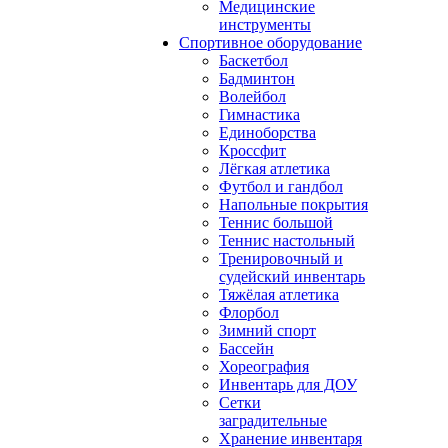
Медицинские
инструменты
Спортивное оборудование
Баскетбол
Бадминтон
Волейбол
Гимнастика
Единоборства
Кроссфит
Лёгкая атлетика
Футбол и гандбол
Напольные покрытия
Теннис большой
Теннис настольный
Тренировочный и
судейский инвентарь
Тяжёлая атлетика
Флорбол
Зимний спорт
Бассейн
Хореография
Инвентарь для ДОУ
Сетки
заградительные
Хранение инвентаря