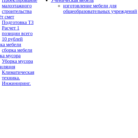
Проектирование
Ученическая мебель
малоэтажного
изготовление мебели для
строительства
общеобразовательных учреждений
ёт смет
Подготовка ТЗ
Расчет 1
позиции всего
10 рублей
ка мебели
сборка мебели
ка мусора
Уборка мусора
иляция
Климатическая
техника.
Инжиниринг.