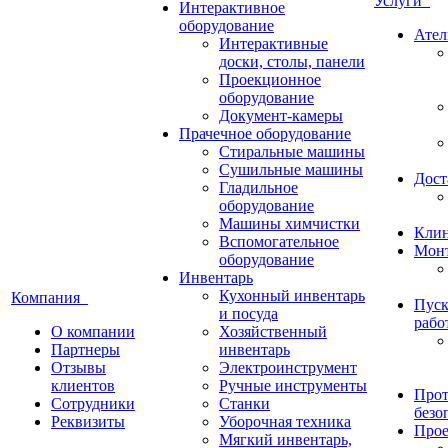
Услуги
Интерактивное
оборудование
Ател
Интерактивные
доски, столы, панели
Проекционное
оборудование
Документ-камеры
Прачечное оборудование
Стиральные машины
Сушильные машины
Дост
Гладильное
оборудование
Машины химчистки
Кли
Вспомогательное
Монт
оборудование
Инвентарь
Кухонный инвентарь
Компания
Пуск
и посуда
рабо
О компании
Хозяйственный
Партнеры
инвентарь
Отзывы
Электроинструмент
клиентов
Ручные инструменты
Прот
Сотрудники
Станки
безо
Реквизиты
Уборочная техника
Прое
Мягкий инвентарь,