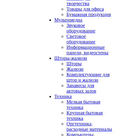
творчества
Товары для офиса
Бумажная продукция
Мультимедиа
Звуковое
оборудование
Световое
оборудование
Информационные
панели, видеостены
Шторы-жалюзи
Шторы
Жалюзи
Комплектующие для
штор и жалюзи
Занавесы для
актовых залов
Техника
Мелкая бытовая
техника
Крупная бытовая
техника
Оргтехника,
расходные материалы
Компьютеры,