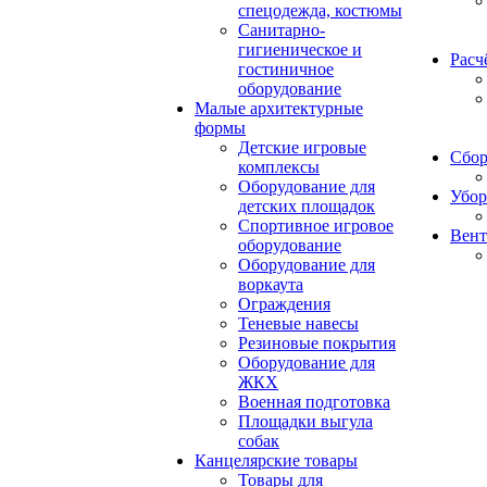
спецодежда, костюмы
Санитарно-
гигиеническое и
Расч
гостиничное
оборудование
Малые архитектурные
формы
Детские игровые
Сбор
комплексы
Оборудование для
Убор
детских площадок
Спортивное игровое
Вент
оборудование
Оборудование для
воркаута
Ограждения
Теневые навесы
Резиновые покрытия
Оборудование для
ЖКХ
Военная подготовка
Площадки выгула
собак
Канцелярские товары
Товары для