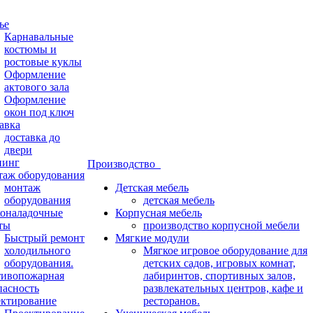
ье
Карнавальные
костюмы и
ростовые куклы
Оформление
актового зала
Оформление
окон под ключ
авка
доставка до
двери
нинг
Производство
аж оборудования
монтаж
Детская мебель
оборудования
детская мебель
оналадочные
Корпусная мебель
ты
производство корпусной мебели
Быстрый ремонт
Мягкие модули
холодильного
Мягкое игровое оборудование для
оборудования.
детских садов, игровых комнат,
ивопожарная
лабиринтов, спортивных залов,
пасность
развлекательных центров, кафе и
ктирование
ресторанов.