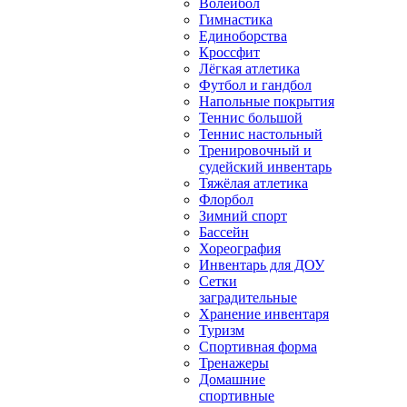
Волейбол
Гимнастика
Единоборства
Кроссфит
Лёгкая атлетика
Футбол и гандбол
Напольные покрытия
Теннис большой
Теннис настольный
Тренировочный и
судейский инвентарь
Тяжёлая атлетика
Флорбол
Зимний спорт
Бассейн
Хореография
Инвентарь для ДОУ
Сетки
заградительные
Хранение инвентаря
Туризм
Спортивная форма
Тренажеры
Домашние
спортивные