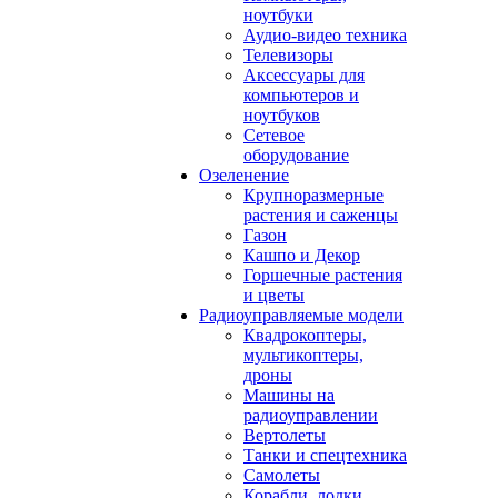
ноутбуки
Аудио-видео техника
Телевизоры
Аксессуары для
компьютеров и
ноутбуков
Сетевое
оборудование
Озеленение
Крупноразмерные
растения и саженцы
Газон
Кашпо и Декор
Горшечные растения
и цветы
Радиоуправляемые модели
Квадрокоптеры,
мультикоптеры,
дроны
Машины на
радиоуправлении
Вертолеты
Танки и спецтехника
Самолеты
Корабли, лодки,