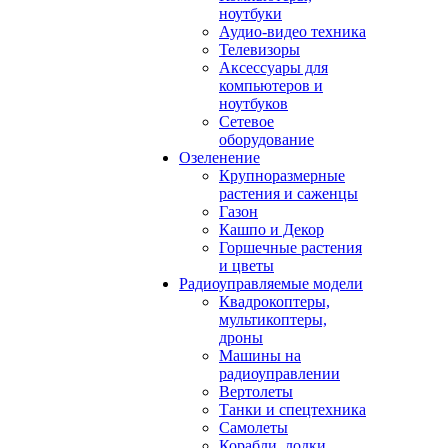
ноутбуки
Аудио-видео техника
Телевизоры
Аксессуары для
компьютеров и
ноутбуков
Сетевое
оборудование
Озеленение
Крупноразмерные
растения и саженцы
Газон
Кашпо и Декор
Горшечные растения
и цветы
Радиоуправляемые модели
Квадрокоптеры,
мультикоптеры,
дроны
Машины на
радиоуправлении
Вертолеты
Танки и спецтехника
Самолеты
Корабли, лодки,