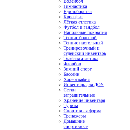
Волейбол
Гимнастика
Единоборства
Кроссфит
Лёгкая атлетика
Футбол и гандбол
Напольные покрытия
Теннис большой
Теннис настольный
Тренировочный и
судейский инвентарь
Тяжёлая атлетика
Флорбол
Зимний спорт
Бассейн
Хореография
Инвентарь для ДОУ
Сетки
заградительные
Хранение инвентаря
Туризм
Спортивная форма
Тренажеры
Домашние
спортивные