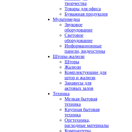
творчества
Товары для офиса
Бумажная продукция
Мультимедиа
Звуковое
оборудование
Световое
оборудование
Информационные
панели, видеостены
Шторы-жалюзи
Шторы
Жалюзи
Комплектующие для
штор и жалюзи
Занавесы для
актовых залов
Техника
Мелкая бытовая
техника
Крупная бытовая
техника
Оргтехника,
расходные материалы
Компьютеры,