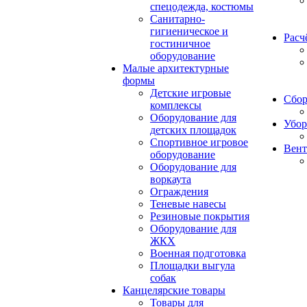
спецодежда, костюмы
Санитарно-
гигиеническое и
Расч
гостиничное
оборудование
Малые архитектурные
формы
Детские игровые
Сбор
комплексы
Оборудование для
Убор
детских площадок
Спортивное игровое
Вент
оборудование
Оборудование для
воркаута
Ограждения
Теневые навесы
Резиновые покрытия
Оборудование для
ЖКХ
Военная подготовка
Площадки выгула
собак
Канцелярские товары
Товары для