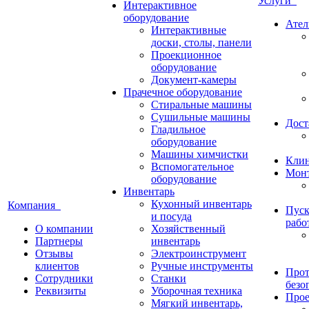
Услуги
Интерактивное
оборудование
Ател
Интерактивные
доски, столы, панели
Проекционное
оборудование
Документ-камеры
Прачечное оборудование
Стиральные машины
Сушильные машины
Дост
Гладильное
оборудование
Машины химчистки
Кли
Вспомогательное
Монт
оборудование
Инвентарь
Кухонный инвентарь
Компания
Пуск
и посуда
рабо
О компании
Хозяйственный
Партнеры
инвентарь
Отзывы
Электроинструмент
клиентов
Ручные инструменты
Прот
Сотрудники
Станки
безо
Реквизиты
Уборочная техника
Прое
Мягкий инвентарь,