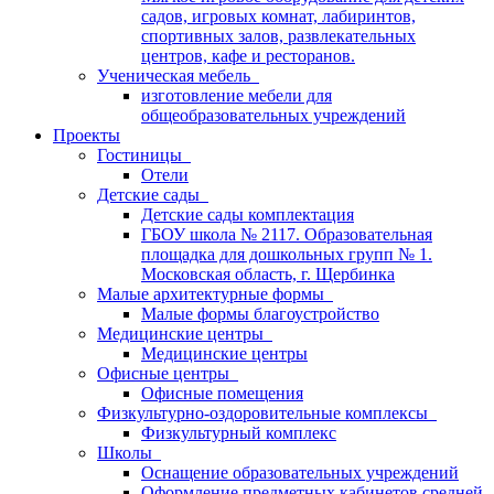
садов, игровых комнат, лабиринтов,
спортивных залов, развлекательных
центров, кафе и ресторанов.
Ученическая мебель
изготовление мебели для
общеобразовательных учреждений
Проекты
Гостиницы
Отели
Детские сады
Детские сады комплектация
ГБОУ школа № 2117. Образовательная
площадка для дошкольных групп № 1.
Московская область, г. Щербинка
Малые архитектурные формы
Малые формы благоустройство
Медицинские центры
Медицинские центры
Офисные центры
Офисные помещения
Физкультурно-оздоровительные комплексы
Физкультурный комплекс
Школы
Оснащение образовательных учреждений
Оформление предметных кабинетов средней