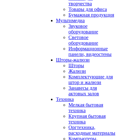
творчества
Товары для офиса
Бумажная продукция
Мультимедиа
Звуковое
оборудование
Световое
оборудование
Информационные
панели, видеостены
Шторы-жалюзи
Шторы
Жалюзи
Комплектующие для
штор и жалюзи
Занавесы для
актовых залов
Техника
Мелкая бытовая
техника
Крупная бытовая
техника
Оргтехника,
расходные материалы
Компьютеры,