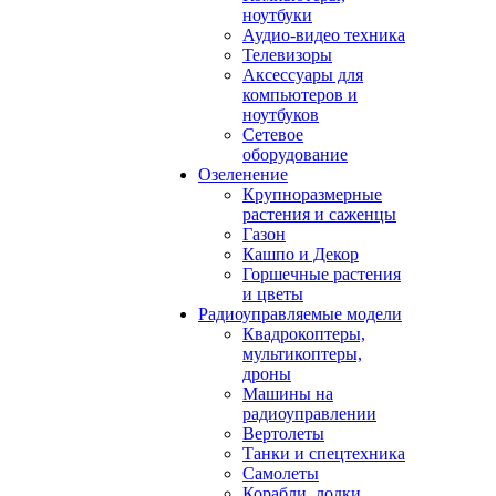
ноутбуки
Аудио-видео техника
Телевизоры
Аксессуары для
компьютеров и
ноутбуков
Сетевое
оборудование
Озеленение
Крупноразмерные
растения и саженцы
Газон
Кашпо и Декор
Горшечные растения
и цветы
Радиоуправляемые модели
Квадрокоптеры,
мультикоптеры,
дроны
Машины на
радиоуправлении
Вертолеты
Танки и спецтехника
Самолеты
Корабли, лодки,