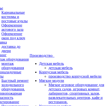
ье
Карнавальные
костюмы и
ростовые куклы
Оформление
актового зала
Оформление
окон под ключ
авка
доставка до
двери
нинг
Производство
аж оборудования
монтаж
Детская мебель
оборудования
детская мебель
оналадочные
Корпусная мебель
ты
производство корпусной мебели
Быстрый ремонт
Мягкие модули
холодильного
Мягкое игровое оборудование для
оборудования.
детских садов, игровых комнат,
ивопожарная
лабиринтов, спортивных залов,
пасность
развлекательных центров, кафе и
ктирование
ресторанов.