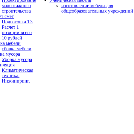
Проектирование
Ученическая мебель
малоэтажного
изготовление мебели для
строительства
общеобразовательных учреждений
ёт смет
Подготовка ТЗ
Расчет 1
позиции всего
10 рублей
ка мебели
сборка мебели
ка мусора
Уборка мусора
иляция
Климатическая
техника.
Инжиниринг.