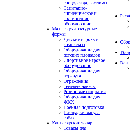
спецодежда, костюмы
Санитарно-
гигиеническое и
Расч
гостиничное
оборудование
Малые архитектурные
формы
Детские игровые
Сбор
комплексы
Оборудование для
Убор
детских площадок
Спортивное игровое
Вент
оборудование
Оборудование для
воркаута
Ограждения
Теневые навесы
Резиновые покрытия
Оборудование для
ЖКХ
Военная подготовка
Площадки выгула
собак
Канцелярские товары
Товары для