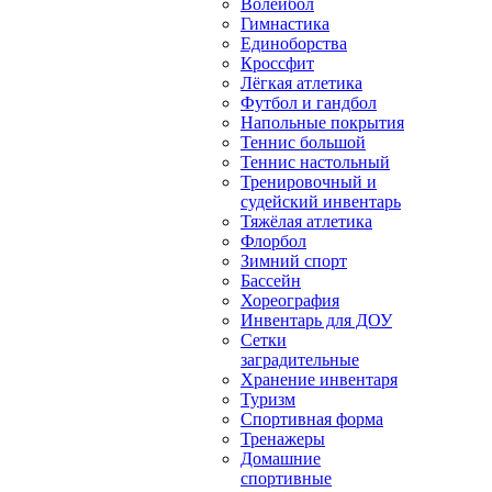
Волейбол
Гимнастика
Единоборства
Кроссфит
Лёгкая атлетика
Футбол и гандбол
Напольные покрытия
Теннис большой
Теннис настольный
Тренировочный и
судейский инвентарь
Тяжёлая атлетика
Флорбол
Зимний спорт
Бассейн
Хореография
Инвентарь для ДОУ
Сетки
заградительные
Хранение инвентаря
Туризм
Спортивная форма
Тренажеры
Домашние
спортивные