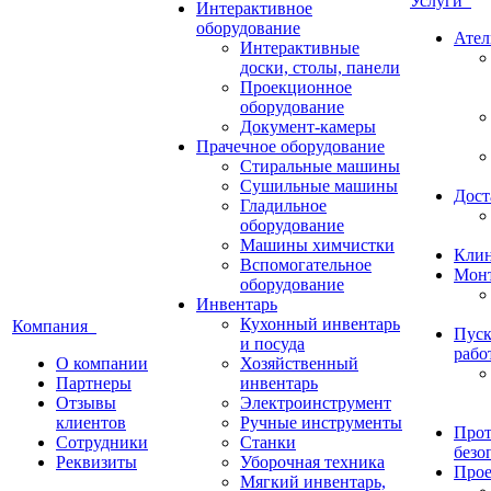
Услуги
Интерактивное
оборудование
Ател
Интерактивные
доски, столы, панели
Проекционное
оборудование
Документ-камеры
Прачечное оборудование
Стиральные машины
Сушильные машины
Дост
Гладильное
оборудование
Машины химчистки
Кли
Вспомогательное
Монт
оборудование
Инвентарь
Кухонный инвентарь
Компания
Пуск
и посуда
рабо
О компании
Хозяйственный
Партнеры
инвентарь
Отзывы
Электроинструмент
клиентов
Ручные инструменты
Прот
Сотрудники
Станки
безо
Реквизиты
Уборочная техника
Прое
Мягкий инвентарь,