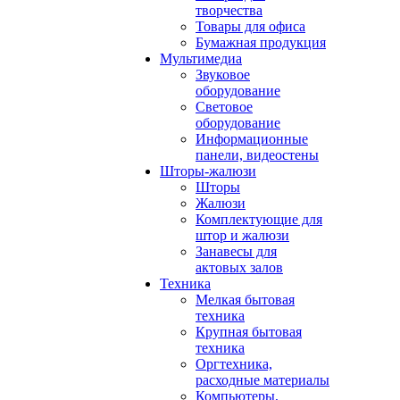
творчества
Товары для офиса
Бумажная продукция
Мультимедиа
Звуковое
оборудование
Световое
оборудование
Информационные
панели, видеостены
Шторы-жалюзи
Шторы
Жалюзи
Комплектующие для
штор и жалюзи
Занавесы для
актовых залов
Техника
Мелкая бытовая
техника
Крупная бытовая
техника
Оргтехника,
расходные материалы
Компьютеры,