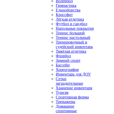
Волейбол
Гимнастика
Единоборства
Кроссфит
Лёгкая атлетика
Футбол и гандбол
Напольные покрытия
Теннис большой
Теннис настольный
Тренировочный и
судейский инвентарь
Тяжёлая атлетика
Флорбол
Зимний спорт
Бассейн
Хореография
Инвентарь для ДОУ
Сетки
заградительные
Хранение инвентаря
Туризм
Спортивная форма
Тренажеры
Домашние
спортивные