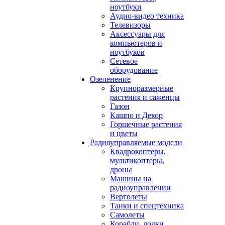
ноутбуки
Аудио-видео техника
Телевизоры
Аксессуары для
компьютеров и
ноутбуков
Сетевое
оборудование
Озеленение
Крупноразмерные
растения и саженцы
Газон
Кашпо и Декор
Горшечные растения
и цветы
Радиоуправляемые модели
Квадрокоптеры,
мультикоптеры,
дроны
Машины на
радиоуправлении
Вертолеты
Танки и спецтехника
Самолеты
Корабли, лодки,