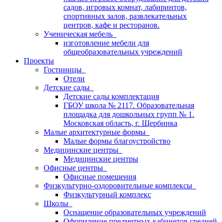
садов, игровых комнат, лабиринтов,
спортивных залов, развлекательных
центров, кафе и ресторанов.
Ученическая мебель
изготовление мебели для
общеобразовательных учреждений
Проекты
Гостиницы
Отели
Детские сады
Детские сады комплектация
ГБОУ школа № 2117. Образовательная
площадка для дошкольных групп № 1.
Московская область, г. Щербинка
Малые архитектурные формы
Малые формы благоустройство
Медицинские центры
Медицинские центры
Офисные центры
Офисные помещения
Физкультурно-оздоровительные комплексы
Физкультурный комплекс
Школы
Оснащение образовательных учреждений
Оформление предметных кабинетов средней