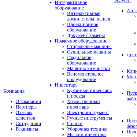
Услуги
Интерактивное
оборудование
Ател
Интерактивные
доски, столы, панели
Проекционное
оборудование
Документ-камеры
Прачечное оборудование
Стиральные машины
Сушильные машины
Дост
Гладильное
оборудование
Машины химчистки
Кли
Вспомогательное
Монт
оборудование
Инвентарь
Кухонный инвентарь
Компания
Пуск
и посуда
рабо
О компании
Хозяйственный
Партнеры
инвентарь
Отзывы
Электроинструмент
клиентов
Ручные инструменты
Прот
Сотрудники
Станки
безо
Реквизиты
Уборочная техника
Прое
Мягкий инвентарь,