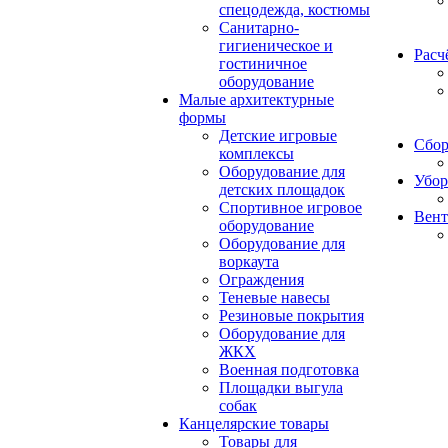
спецодежда, костюмы
Санитарно-
гигиеническое и
Расч
гостиничное
оборудование
Малые архитектурные
формы
Детские игровые
Сбор
комплексы
Оборудование для
Убор
детских площадок
Спортивное игровое
Вент
оборудование
Оборудование для
воркаута
Ограждения
Теневые навесы
Резиновые покрытия
Оборудование для
ЖКХ
Военная подготовка
Площадки выгула
собак
Канцелярские товары
Товары для