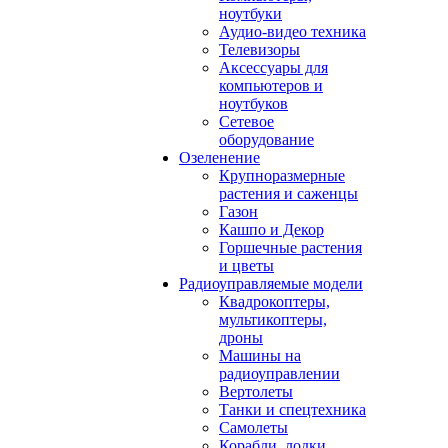
ноутбуки
Аудио-видео техника
Телевизоры
Аксессуары для
компьютеров и
ноутбуков
Сетевое
оборудование
Озеленение
Крупноразмерные
растения и саженцы
Газон
Кашпо и Декор
Горшечные растения
и цветы
Радиоуправляемые модели
Квадрокоптеры,
мультикоптеры,
дроны
Машины на
радиоуправлении
Вертолеты
Танки и спецтехника
Самолеты
Корабли, лодки,