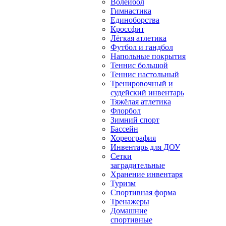
Волейбол
Гимнастика
Единоборства
Кроссфит
Лёгкая атлетика
Футбол и гандбол
Напольные покрытия
Теннис большой
Теннис настольный
Тренировочный и
судейский инвентарь
Тяжёлая атлетика
Флорбол
Зимний спорт
Бассейн
Хореография
Инвентарь для ДОУ
Сетки
заградительные
Хранение инвентаря
Туризм
Спортивная форма
Тренажеры
Домашние
спортивные