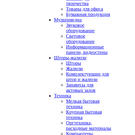
творчества
Товары для офиса
Бумажная продукция
Мультимедиа
Звуковое
оборудование
Световое
оборудование
Информационные
панели, видеостены
Шторы-жалюзи
Шторы
Жалюзи
Комплектующие для
штор и жалюзи
Занавесы для
актовых залов
Техника
Мелкая бытовая
техника
Крупная бытовая
техника
Оргтехника,
расходные материалы
Компьютеры,