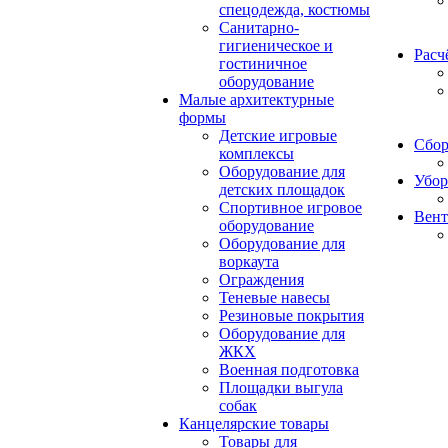
спецодежда, костюмы
Санитарно-
гигиеническое и
Расч
гостиничное
оборудование
Малые архитектурные
формы
Детские игровые
Сбор
комплексы
Оборудование для
Убор
детских площадок
Спортивное игровое
Вент
оборудование
Оборудование для
воркаута
Ограждения
Теневые навесы
Резиновые покрытия
Оборудование для
ЖКХ
Военная подготовка
Площадки выгула
собак
Канцелярские товары
Товары для