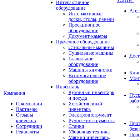
Услуги
Интерактивное
оборудование
Ател
Интерактивные
доски, столы, панели
Проекционное
оборудование
Документ-камеры
Прачечное оборудование
Стиральные машины
Сушильные машины
Дост
Гладильное
оборудование
Машины химчистки
Кли
Вспомогательное
Монт
оборудование
Инвентарь
Кухонный инвентарь
Компания
Пуск
и посуда
рабо
О компании
Хозяйственный
Партнеры
инвентарь
Отзывы
Электроинструмент
клиентов
Ручные инструменты
Прот
Сотрудники
Станки
безо
Реквизиты
Уборочная техника
Прое
Мягкий инвентарь,