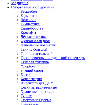
Медицина
Спортивное оборудование
Баскетбол
Бадминтон
Волейбол
Гимнастика
Единоборства
Кроссфит
Лёгкая атлетика
Футбол и гандбол
Напольные покрытия
Теннис большой
Теннис настольный
Тренировочный и судейский инвентарь
Тяжёлая атлетика
Флорбол
Зимний спорт
Бассейн
Хореография
Инвентарь для ДОУ
Сетки заградительные
Хранение инвентаря
Туризм
Спортивная форма
Тренажеры