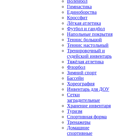
Волейбол
Гимнастика
Единоборства
Кроссфит
Лёгкая атлетика
Футбол и гандбол
Напольные покрытия
Теннис большой
Теннис настольный
Тренировочный и
судейский инвентарь
Тяжёлая атлетика
Флорбол
Зимний спорт
Бассейн
Хореография
Инвентарь для ДОУ
Сетки
заградительные
Хранение инвентаря
Туризм
Спортивная форма
Тренажеры
Домашние
спортивные