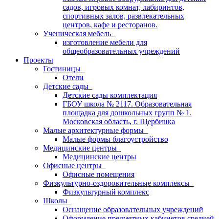
садов, игровых комнат, лабиринтов,
спортивных залов, развлекательных
центров, кафе и ресторанов.
Ученическая мебель
изготовление мебели для
общеобразовательных учреждений
Проекты
Гостиницы
Отели
Детские сады
Детские сады комплектация
ГБОУ школа № 2117. Образовательная
площадка для дошкольных групп № 1.
Московская область, г. Щербинка
Малые архитектурные формы
Малые формы благоустройство
Медицинские центры
Медицинские центры
Офисные центры
Офисные помещения
Физкультурно-оздоровительные комплексы
Физкультурный комплекс
Школы
Оснащение образовательных учреждений
Оформление предметных кабинетов средней