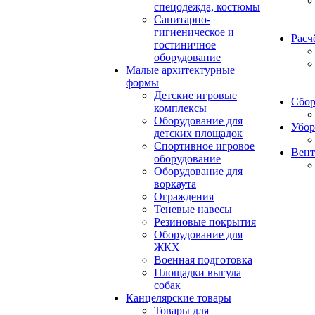
спецодежда, костюмы
Санитарно-
гигиеническое и
Расч
гостиничное
оборудование
Малые архитектурные
формы
Детские игровые
Сбор
комплексы
Оборудование для
Убор
детских площадок
Спортивное игровое
Вент
оборудование
Оборудование для
воркаута
Ограждения
Теневые навесы
Резиновые покрытия
Оборудование для
ЖКХ
Военная подготовка
Площадки выгула
собак
Канцелярские товары
Товары для