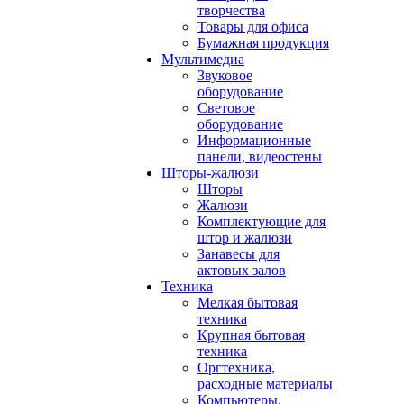
творчества
Товары для офиса
Бумажная продукция
Мультимедиа
Звуковое
оборудование
Световое
оборудование
Информационные
панели, видеостены
Шторы-жалюзи
Шторы
Жалюзи
Комплектующие для
штор и жалюзи
Занавесы для
актовых залов
Техника
Мелкая бытовая
техника
Крупная бытовая
техника
Оргтехника,
расходные материалы
Компьютеры,