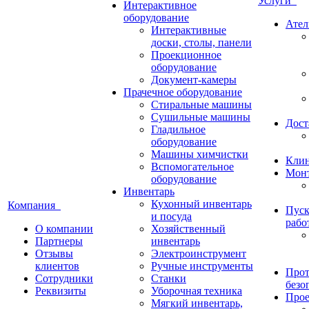
Услуги
Интерактивное
оборудование
Ател
Интерактивные
доски, столы, панели
Проекционное
оборудование
Документ-камеры
Прачечное оборудование
Стиральные машины
Сушильные машины
Дост
Гладильное
оборудование
Машины химчистки
Кли
Вспомогательное
Монт
оборудование
Инвентарь
Кухонный инвентарь
Компания
Пуск
и посуда
рабо
О компании
Хозяйственный
Партнеры
инвентарь
Отзывы
Электроинструмент
клиентов
Ручные инструменты
Прот
Сотрудники
Станки
безо
Реквизиты
Уборочная техника
Прое
Мягкий инвентарь,