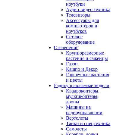
ноутбуки
Аудио-видео техника
Телевизоры
Аксессуары для
компьютеров и
ноутбуков
Сетевое
оборудование
Озеленение
Крупноразмерные
растения и саженцы
Газон
Кашпо и Декор
Горшечные растения
и цветы
Радиоуправляемые модели
Квадрокоптеры,
мультикоптеры,
дроны
Машины на
радиоуправлении
Вертолеты
Танки и спецтехника
Самолеты
Корабли, лодки,