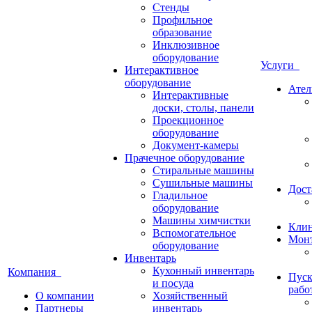
Стенды
Профильное
образование
Инклюзивное
оборудование
Услуги
Интерактивное
оборудование
Ател
Интерактивные
доски, столы, панели
Проекционное
оборудование
Документ-камеры
Прачечное оборудование
Стиральные машины
Сушильные машины
Дост
Гладильное
оборудование
Машины химчистки
Кли
Вспомогательное
Монт
оборудование
Инвентарь
Кухонный инвентарь
Компания
Пуск
и посуда
рабо
О компании
Хозяйственный
Партнеры
инвентарь