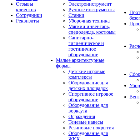
Отзывы
Электроинструмент
клиентов
Ручные инструменты
Прот
Сотрудники
Станки
безо
Реквизиты
Уборочная техника
Прое
Мягкий инвентарь,
спецодежда, костюмы
Санитарно-
гигиеническое и
Расч
гостиничное
оборудование
Малые архитектурные
формы
Детские игровые
Сбор
комплексы
Оборудование для
Убор
детских площадок
Спортивное игровое
Вент
оборудование
Оборудование для
воркаута
Ограждения
Теневые навесы
Резиновые покрытия
Оборудование для
ЖКХ