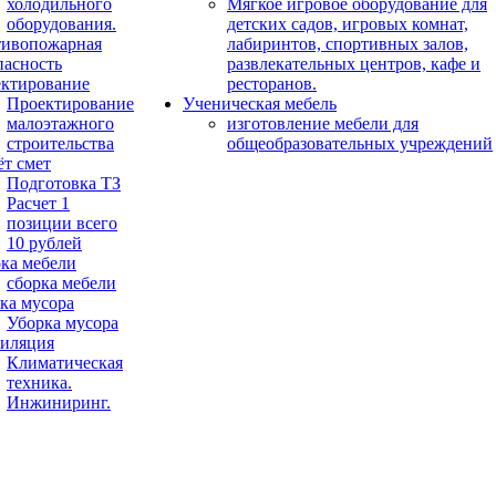
холодильного
Мягкое игровое оборудование для
оборудования.
детских садов, игровых комнат,
ивопожарная
лабиринтов, спортивных залов,
пасность
развлекательных центров, кафе и
ктирование
ресторанов.
Проектирование
Ученическая мебель
малоэтажного
изготовление мебели для
строительства
общеобразовательных учреждений
ёт смет
Подготовка ТЗ
Расчет 1
позиции всего
10 рублей
ка мебели
сборка мебели
ка мусора
Уборка мусора
иляция
Климатическая
техника.
Инжиниринг.