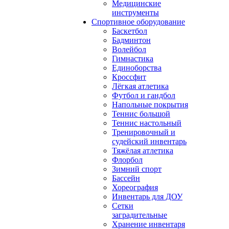
Медицинские
инструменты
Спортивное оборудование
Баскетбол
Бадминтон
Волейбол
Гимнастика
Единоборства
Кроссфит
Лёгкая атлетика
Футбол и гандбол
Напольные покрытия
Теннис большой
Теннис настольный
Тренировочный и
судейский инвентарь
Тяжёлая атлетика
Флорбол
Зимний спорт
Бассейн
Хореография
Инвентарь для ДОУ
Сетки
заградительные
Хранение инвентаря