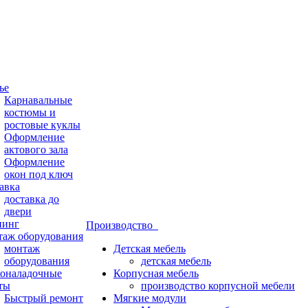
ье
Карнавальные
костюмы и
ростовые куклы
Оформление
актового зала
Оформление
окон под ключ
авка
доставка до
двери
нинг
Производство
аж оборудования
монтаж
Детская мебель
оборудования
детская мебель
оналадочные
Корпусная мебель
ты
производство корпусной мебели
Быстрый ремонт
Мягкие модули