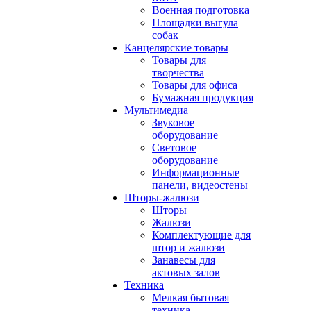
Военная подготовка
Площадки выгула
собак
Канцелярские товары
Товары для
творчества
Товары для офиса
Бумажная продукция
Мультимедиа
Звуковое
оборудование
Световое
оборудование
Информационные
панели, видеостены
Шторы-жалюзи
Шторы
Жалюзи
Комплектующие для
штор и жалюзи
Занавесы для
актовых залов
Техника
Мелкая бытовая
техника