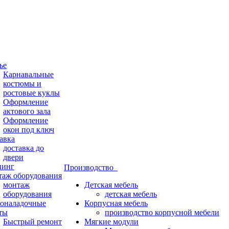
ье
Карнавальные
костюмы и
ростовые куклы
Оформление
актового зала
Оформление
окон под ключ
авка
доставка до
двери
нинг
Производство
аж оборудования
монтаж
Детская мебель
оборудования
детская мебель
оналадочные
Корпусная мебель
ты
производство корпусной мебели
Быстрый ремонт
Мягкие модули