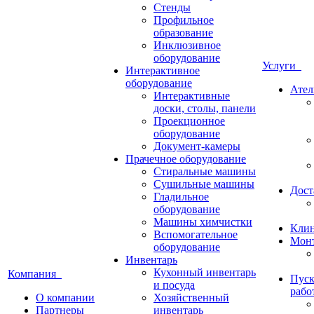
Стенды
Профильное
образование
Инклюзивное
оборудование
Услуги
Интерактивное
оборудование
Ател
Интерактивные
доски, столы, панели
Проекционное
оборудование
Документ-камеры
Прачечное оборудование
Стиральные машины
Сушильные машины
Дост
Гладильное
оборудование
Машины химчистки
Кли
Вспомогательное
Монт
оборудование
Инвентарь
Кухонный инвентарь
Компания
Пуск
и посуда
рабо
О компании
Хозяйственный
Партнеры
инвентарь