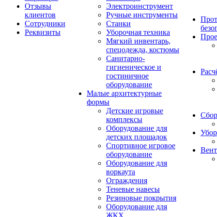
Отзывы
Электроинструмент
клиентов
Ручные инструменты
Прот
Сотрудники
Станки
безо
Реквизиты
Уборочная техника
Прое
Мягкий инвентарь,
спецодежда, костюмы
Санитарно-
гигиеническое и
Расч
гостиничное
оборудование
Малые архитектурные
формы
Детские игровые
Сбор
комплексы
Оборудование для
Убор
детских площадок
Спортивное игровое
Вент
оборудование
Оборудование для
воркаута
Ограждения
Теневые навесы
Резиновые покрытия
Оборудование для
ЖКХ