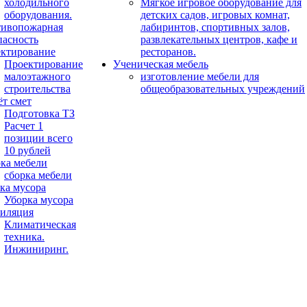
холодильного
Мягкое игровое оборудование для
оборудования.
детских садов, игровых комнат,
ивопожарная
лабиринтов, спортивных залов,
пасность
развлекательных центров, кафе и
ктирование
ресторанов.
Проектирование
Ученическая мебель
малоэтажного
изготовление мебели для
строительства
общеобразовательных учреждений
ёт смет
Подготовка ТЗ
Расчет 1
позиции всего
10 рублей
ка мебели
сборка мебели
ка мусора
Уборка мусора
иляция
Климатическая
техника.
Инжиниринг.