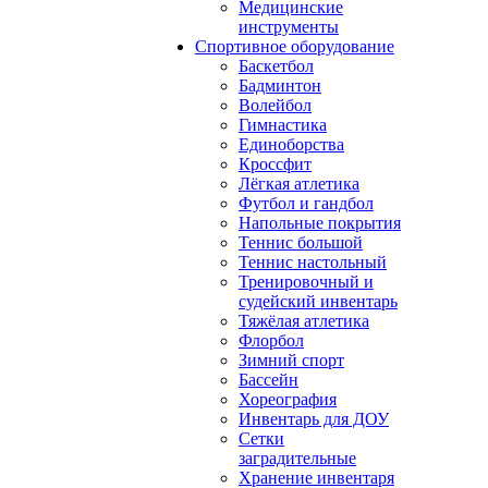
Медицинские
инструменты
Спортивное оборудование
Баскетбол
Бадминтон
Волейбол
Гимнастика
Единоборства
Кроссфит
Лёгкая атлетика
Футбол и гандбол
Напольные покрытия
Теннис большой
Теннис настольный
Тренировочный и
судейский инвентарь
Тяжёлая атлетика
Флорбол
Зимний спорт
Бассейн
Хореография
Инвентарь для ДОУ
Сетки
заградительные
Хранение инвентаря