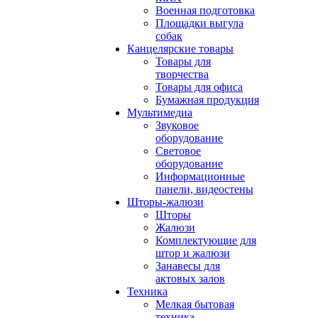
Военная подготовка
Площадки выгула
собак
Канцелярские товары
Товары для
творчества
Товары для офиса
Бумажная продукция
Мультимедиа
Звуковое
оборудование
Световое
оборудование
Информационные
панели, видеостены
Шторы-жалюзи
Шторы
Жалюзи
Комплектующие для
штор и жалюзи
Занавесы для
актовых залов
Техника
Мелкая бытовая
техника