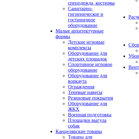
спецодежда, костюмы
Санитарно-
гигиеническое и
Расч
гостиничное
оборудование
Малые архитектурные
формы
Детские игровые
Сбор
комплексы
Оборудование для
Убор
детских площадок
Спортивное игровое
Вент
оборудование
Оборудование для
воркаута
Ограждения
Теневые навесы
Резиновые покрытия
Оборудование для
ЖКХ
Военная подготовка
Площадки выгула
собак
Канцелярские товары
Товары для