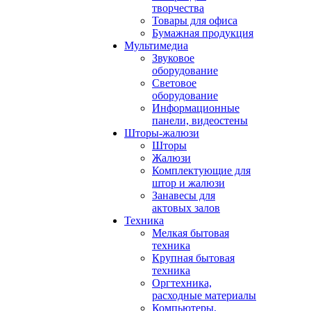
творчества
Товары для офиса
Бумажная продукция
Мультимедиа
Звуковое
оборудование
Световое
оборудование
Информационные
панели, видеостены
Шторы-жалюзи
Шторы
Жалюзи
Комплектующие для
штор и жалюзи
Занавесы для
актовых залов
Техника
Мелкая бытовая
техника
Крупная бытовая
техника
Оргтехника,
расходные материалы
Компьютеры,