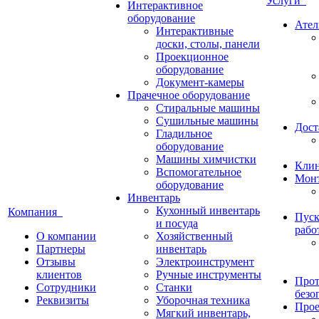
Услуги
Интерактивное
оборудование
Ател
Интерактивные
доски, столы, панели
Проекционное
оборудование
Документ-камеры
Прачечное оборудование
Стиральные машины
Сушильные машины
Дост
Гладильное
оборудование
Машины химчистки
Кли
Вспомогательное
Монт
оборудование
Инвентарь
Кухонный инвентарь
Компания
Пуск
и посуда
рабо
О компании
Хозяйственный
Партнеры
инвентарь
Отзывы
Электроинструмент
клиентов
Ручные инструменты
Прот
Сотрудники
Станки
безо
Реквизиты
Уборочная техника
Прое
Мягкий инвентарь,