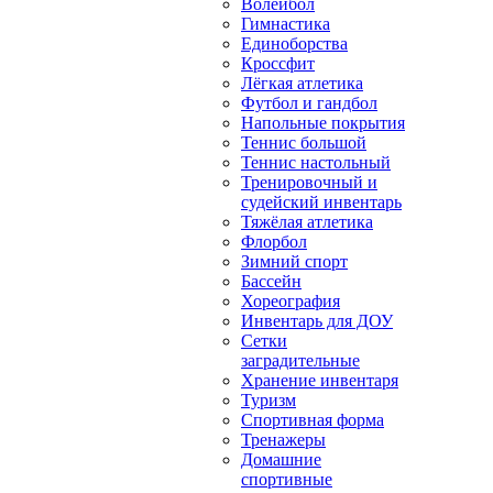
Волейбол
Гимнастика
Единоборства
Кроссфит
Лёгкая атлетика
Футбол и гандбол
Напольные покрытия
Теннис большой
Теннис настольный
Тренировочный и
судейский инвентарь
Тяжёлая атлетика
Флорбол
Зимний спорт
Бассейн
Хореография
Инвентарь для ДОУ
Сетки
заградительные
Хранение инвентаря
Туризм
Спортивная форма
Тренажеры
Домашние
спортивные