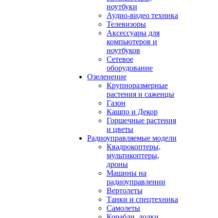
ноутбуки
Аудио-видео техника
Телевизоры
Аксессуары для
компьютеров и
ноутбуков
Сетевое
оборудование
Озеленение
Крупноразмерные
растения и саженцы
Газон
Кашпо и Декор
Горшечные растения
и цветы
Радиоуправляемые модели
Квадрокоптеры,
мультикоптеры,
дроны
Машины на
радиоуправлении
Вертолеты
Танки и спецтехника
Самолеты
Корабли, лодки,