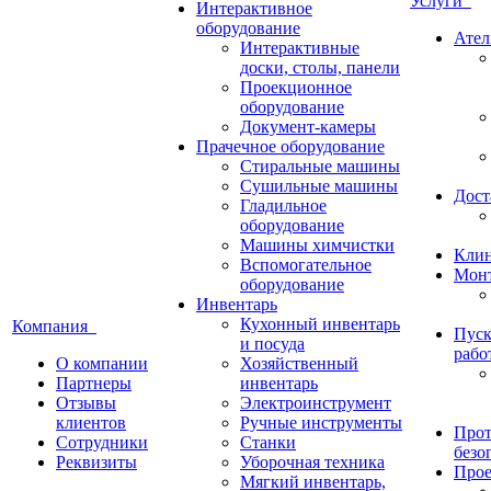
Услуги
Интерактивное
оборудование
Ател
Интерактивные
доски, столы, панели
Проекционное
оборудование
Документ-камеры
Прачечное оборудование
Стиральные машины
Сушильные машины
Дост
Гладильное
оборудование
Машины химчистки
Кли
Вспомогательное
Монт
оборудование
Инвентарь
Кухонный инвентарь
Компания
Пуск
и посуда
рабо
О компании
Хозяйственный
Партнеры
инвентарь
Отзывы
Электроинструмент
клиентов
Ручные инструменты
Прот
Сотрудники
Станки
безо
Реквизиты
Уборочная техника
Прое
Мягкий инвентарь,