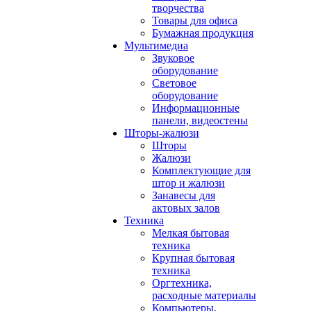
творчества
Товары для офиса
Бумажная продукция
Мультимедиа
Звуковое
оборудование
Световое
оборудование
Информационные
панели, видеостены
Шторы-жалюзи
Шторы
Жалюзи
Комплектующие для
штор и жалюзи
Занавесы для
актовых залов
Техника
Мелкая бытовая
техника
Крупная бытовая
техника
Оргтехника,
расходные материалы
Компьютеры,