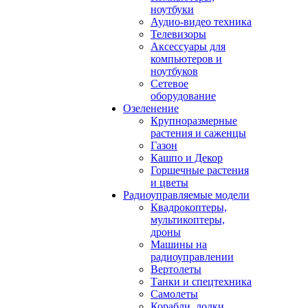
ноутбуки
Аудио-видео техника
Телевизоры
Аксессуары для
компьютеров и
ноутбуков
Сетевое
оборудование
Озеленение
Крупноразмерные
растения и саженцы
Газон
Кашпо и Декор
Горшечные растения
и цветы
Радиоуправляемые модели
Квадрокоптеры,
мультикоптеры,
дроны
Машины на
радиоуправлении
Вертолеты
Танки и спецтехника
Самолеты
Корабли, лодки,