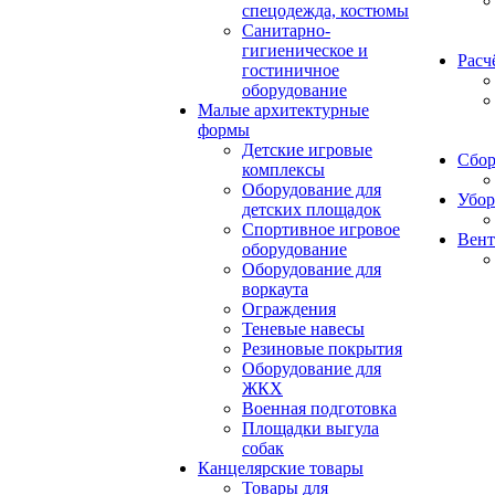
спецодежда, костюмы
Санитарно-
гигиеническое и
Расч
гостиничное
оборудование
Малые архитектурные
формы
Детские игровые
Сбор
комплексы
Оборудование для
Убор
детских площадок
Спортивное игровое
Вент
оборудование
Оборудование для
воркаута
Ограждения
Теневые навесы
Резиновые покрытия
Оборудование для
ЖКХ
Военная подготовка
Площадки выгула
собак
Канцелярские товары
Товары для