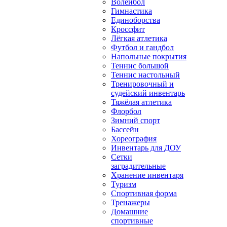
Волейбол
Гимнастика
Единоборства
Кроссфит
Лёгкая атлетика
Футбол и гандбол
Напольные покрытия
Теннис большой
Теннис настольный
Тренировочный и
судейский инвентарь
Тяжёлая атлетика
Флорбол
Зимний спорт
Бассейн
Хореография
Инвентарь для ДОУ
Сетки
заградительные
Хранение инвентаря
Туризм
Спортивная форма
Тренажеры
Домашние
спортивные