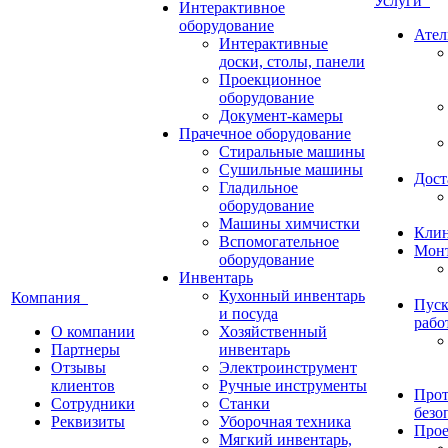
Услуги
Интерактивное
оборудование
Ател
Интерактивные
доски, столы, панели
Проекционное
оборудование
Документ-камеры
Прачечное оборудование
Стиральные машины
Сушильные машины
Дост
Гладильное
оборудование
Машины химчистки
Кли
Вспомогательное
Монт
оборудование
Инвентарь
Кухонный инвентарь
Компания
Пуск
и посуда
рабо
О компании
Хозяйственный
Партнеры
инвентарь
Отзывы
Электроинструмент
клиентов
Ручные инструменты
Прот
Сотрудники
Станки
безо
Реквизиты
Уборочная техника
Прое
Мягкий инвентарь,