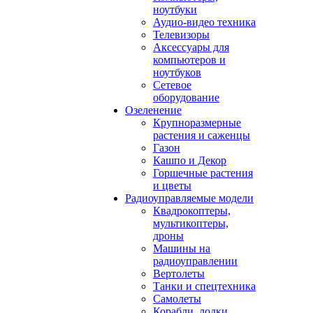
ноутбуки
Аудио-видео техника
Телевизоры
Аксессуары для
компьютеров и
ноутбуков
Сетевое
оборудование
Озеленение
Крупноразмерные
растения и саженцы
Газон
Кашпо и Декор
Горшечные растения
и цветы
Радиоуправляемые модели
Квадрокоптеры,
мультикоптеры,
дроны
Машины на
радиоуправлении
Вертолеты
Танки и спецтехника
Самолеты
Корабли, лодки,