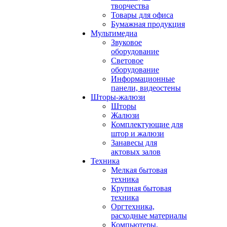
творчества
Товары для офиса
Бумажная продукция
Мультимедиа
Звуковое
оборудование
Световое
оборудование
Информационные
панели, видеостены
Шторы-жалюзи
Шторы
Жалюзи
Комплектующие для
штор и жалюзи
Занавесы для
актовых залов
Техника
Мелкая бытовая
техника
Крупная бытовая
техника
Оргтехника,
расходные материалы
Компьютеры,