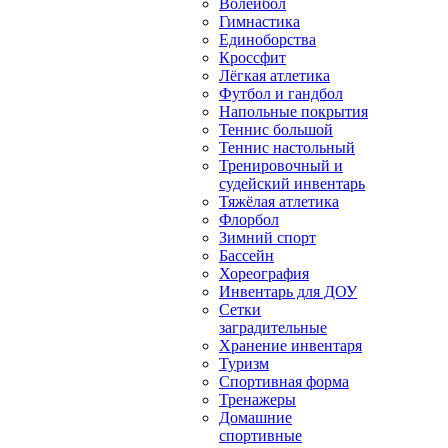
Волейбол
Гимнастика
Единоборства
Кроссфит
Лёгкая атлетика
Футбол и гандбол
Напольные покрытия
Теннис большой
Теннис настольный
Тренировочный и
судейский инвентарь
Тяжёлая атлетика
Флорбол
Зимний спорт
Бассейн
Хореография
Инвентарь для ДОУ
Сетки
заградительные
Хранение инвентаря
Туризм
Спортивная форма
Тренажеры
Домашние
спортивные