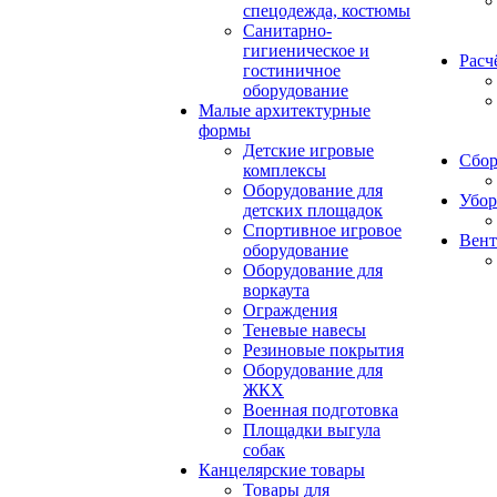
спецодежда, костюмы
Санитарно-
гигиеническое и
Расч
гостиничное
оборудование
Малые архитектурные
формы
Детские игровые
Сбор
комплексы
Оборудование для
Убор
детских площадок
Спортивное игровое
Вент
оборудование
Оборудование для
воркаута
Ограждения
Теневые навесы
Резиновые покрытия
Оборудование для
ЖКХ
Военная подготовка
Площадки выгула
собак
Канцелярские товары
Товары для