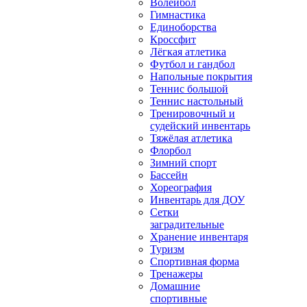
Волейбол
Гимнастика
Единоборства
Кроссфит
Лёгкая атлетика
Футбол и гандбол
Напольные покрытия
Теннис большой
Теннис настольный
Тренировочный и
судейский инвентарь
Тяжёлая атлетика
Флорбол
Зимний спорт
Бассейн
Хореография
Инвентарь для ДОУ
Сетки
заградительные
Хранение инвентаря
Туризм
Спортивная форма
Тренажеры
Домашние
спортивные