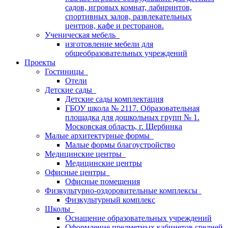
садов, игровых комнат, лабиринтов,
спортивных залов, развлекательных
центров, кафе и ресторанов.
Ученическая мебель
изготовление мебели для
общеобразовательных учреждений
Проекты
Гостиницы
Отели
Детские сады
Детские сады комплектация
ГБОУ школа № 2117. Образовательная
площадка для дошкольных групп № 1.
Московская область, г. Щербинка
Малые архитектурные формы
Малые формы благоустройство
Медицинские центры
Медицинские центры
Офисные центры
Офисные помещения
Физкультурно-оздоровительные комплексы
Физкультурный комплекс
Школы
Оснащение образовательных учреждений
Оформление предметных кабинетов средней