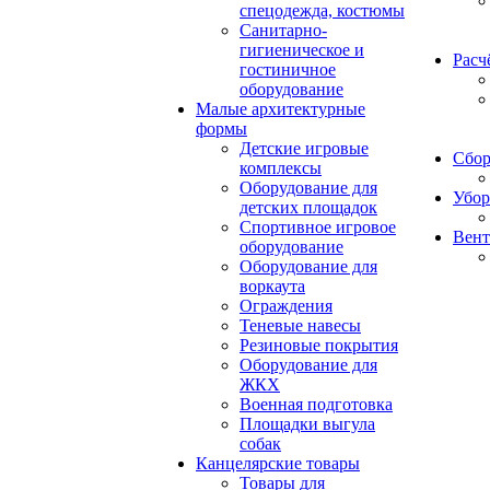
спецодежда, костюмы
Санитарно-
гигиеническое и
Расч
гостиничное
оборудование
Малые архитектурные
формы
Детские игровые
Сбор
комплексы
Оборудование для
Убор
детских площадок
Спортивное игровое
Вент
оборудование
Оборудование для
воркаута
Ограждения
Теневые навесы
Резиновые покрытия
Оборудование для
ЖКХ
Военная подготовка
Площадки выгула
собак
Канцелярские товары
Товары для