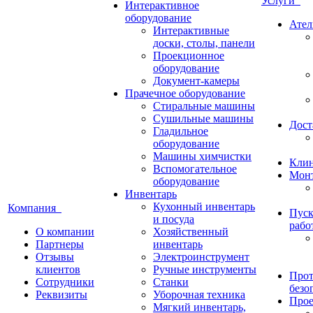
Услуги
Интерактивное
оборудование
Ател
Интерактивные
доски, столы, панели
Проекционное
оборудование
Документ-камеры
Прачечное оборудование
Стиральные машины
Сушильные машины
Дост
Гладильное
оборудование
Машины химчистки
Кли
Вспомогательное
Монт
оборудование
Инвентарь
Кухонный инвентарь
Компания
Пуск
и посуда
рабо
О компании
Хозяйственный
Партнеры
инвентарь
Отзывы
Электроинструмент
клиентов
Ручные инструменты
Прот
Сотрудники
Станки
безо
Реквизиты
Уборочная техника
Прое
Мягкий инвентарь,