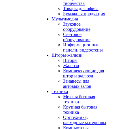
творчества
Товары для офиса
Бумажная продукция
Мультимедиа
Звуковое
оборудование
Световое
оборудование
Информационные
панели, видеостены
Шторы-жалюзи
Шторы
Жалюзи
Комплектующие для
штор и жалюзи
Занавесы для
актовых залов
Техника
Мелкая бытовая
техника
Крупная бытовая
техника
Оргтехника,
расходные материалы
Компьютеры,