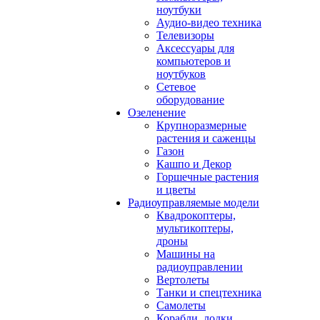
ноутбуки
Аудио-видео техника
Телевизоры
Аксессуары для
компьютеров и
ноутбуков
Сетевое
оборудование
Озеленение
Крупноразмерные
растения и саженцы
Газон
Кашпо и Декор
Горшечные растения
и цветы
Радиоуправляемые модели
Квадрокоптеры,
мультикоптеры,
дроны
Машины на
радиоуправлении
Вертолеты
Танки и спецтехника
Самолеты
Корабли, лодки,