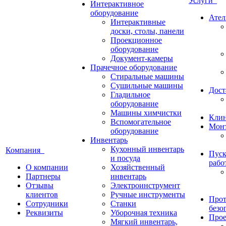
Услуги
Интерактивное
оборудование
Ател
Интерактивные
доски, столы, панели
Проекционное
оборудование
Документ-камеры
Прачечное оборудование
Стиральные машины
Сушильные машины
Дост
Гладильное
оборудование
Машины химчистки
Кли
Вспомогательное
Монт
оборудование
Инвентарь
Кухонный инвентарь
Компания
Пуск
и посуда
рабо
О компании
Хозяйственный
Партнеры
инвентарь
Отзывы
Электроинструмент
клиентов
Ручные инструменты
Прот
Сотрудники
Станки
безо
Реквизиты
Уборочная техника
Прое
Мягкий инвентарь,