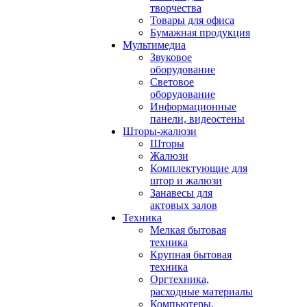
творчества
Товары для офиса
Бумажная продукция
Мультимедиа
Звуковое
оборудование
Световое
оборудование
Информационные
панели, видеостены
Шторы-жалюзи
Шторы
Жалюзи
Комплектующие для
штор и жалюзи
Занавесы для
актовых залов
Техника
Мелкая бытовая
техника
Крупная бытовая
техника
Оргтехника,
расходные материалы
Компьютеры,