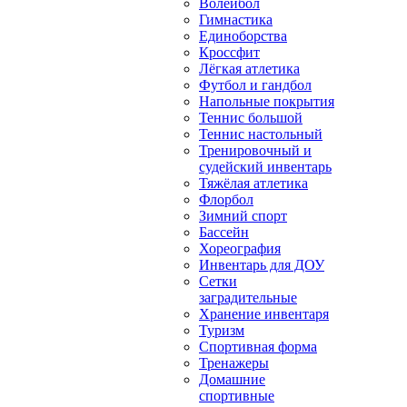
Волейбол
Гимнастика
Единоборства
Кроссфит
Лёгкая атлетика
Футбол и гандбол
Напольные покрытия
Теннис большой
Теннис настольный
Тренировочный и
судейский инвентарь
Тяжёлая атлетика
Флорбол
Зимний спорт
Бассейн
Хореография
Инвентарь для ДОУ
Сетки
заградительные
Хранение инвентаря
Туризм
Спортивная форма
Тренажеры
Домашние
спортивные