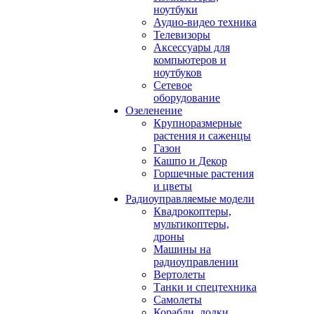
ноутбуки
Аудио-видео техника
Телевизоры
Аксессуары для
компьютеров и
ноутбуков
Сетевое
оборудование
Озеленение
Крупноразмерные
растения и саженцы
Газон
Кашпо и Декор
Горшечные растения
и цветы
Радиоуправляемые модели
Квадрокоптеры,
мультикоптеры,
дроны
Машины на
радиоуправлении
Вертолеты
Танки и спецтехника
Самолеты
Корабли, лодки,