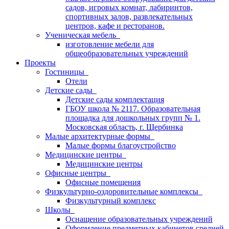
садов, игровых комнат, лабиринтов,
спортивных залов, развлекательных
центров, кафе и ресторанов.
Ученическая мебель
изготовление мебели для
общеобразовательных учреждений
Проекты
Гостиницы
Отели
Детские сады
Детские сады комплектация
ГБОУ школа № 2117. Образовательная
площадка для дошкольных групп № 1.
Московская область, г. Щербинка
Малые архитектурные формы
Малые формы благоустройство
Медицинские центры
Медицинские центры
Офисные центры
Офисные помещения
Физкультурно-оздоровительные комплексы
Физкультурный комплекс
Школы
Оснащение образовательных учреждений
Оформление предметных кабинетов средней