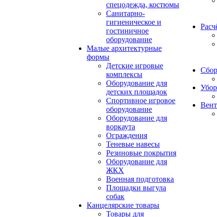
спецодежда, костюмы
Санитарно-
гигиеническое и
Расч
гостиничное
оборудование
Малые архитектурные
формы
Детские игровые
Сбор
комплексы
Оборудование для
Убор
детских площадок
Спортивное игровое
Вент
оборудование
Оборудование для
воркаута
Ограждения
Теневые навесы
Резиновые покрытия
Оборудование для
ЖКХ
Военная подготовка
Площадки выгула
собак
Канцелярские товары
Товары для