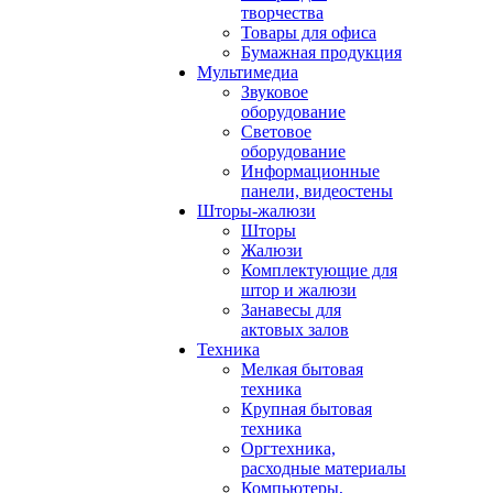
творчества
Товары для офиса
Бумажная продукция
Мультимедиа
Звуковое
оборудование
Световое
оборудование
Информационные
панели, видеостены
Шторы-жалюзи
Шторы
Жалюзи
Комплектующие для
штор и жалюзи
Занавесы для
актовых залов
Техника
Мелкая бытовая
техника
Крупная бытовая
техника
Оргтехника,
расходные материалы
Компьютеры,