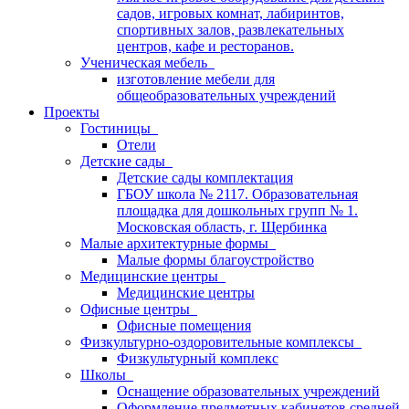
садов, игровых комнат, лабиринтов,
спортивных залов, развлекательных
центров, кафе и ресторанов.
Ученическая мебель
изготовление мебели для
общеобразовательных учреждений
Проекты
Гостиницы
Отели
Детские сады
Детские сады комплектация
ГБОУ школа № 2117. Образовательная
площадка для дошкольных групп № 1.
Московская область, г. Щербинка
Малые архитектурные формы
Малые формы благоустройство
Медицинские центры
Медицинские центры
Офисные центры
Офисные помещения
Физкультурно-оздоровительные комплексы
Физкультурный комплекс
Школы
Оснащение образовательных учреждений
Оформление предметных кабинетов средней