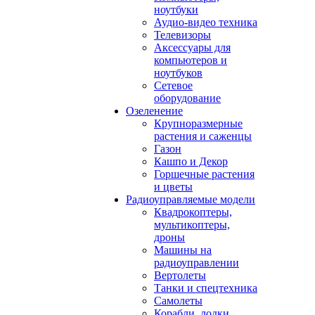
ноутбуки
Аудио-видео техника
Телевизоры
Аксессуары для
компьютеров и
ноутбуков
Сетевое
оборудование
Озеленение
Крупноразмерные
растения и саженцы
Газон
Кашпо и Декор
Горшечные растения
и цветы
Радиоуправляемые модели
Квадрокоптеры,
мультикоптеры,
дроны
Машины на
радиоуправлении
Вертолеты
Танки и спецтехника
Самолеты
Корабли, лодки,