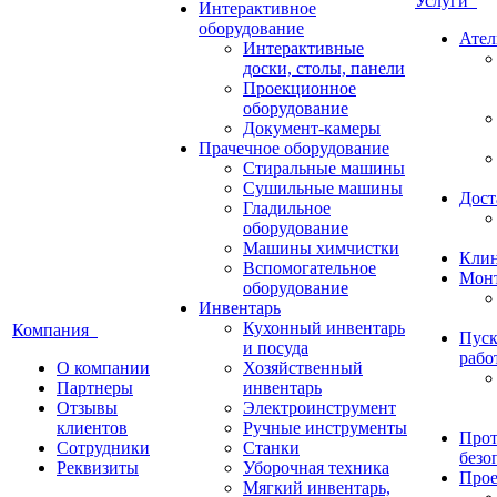
Услуги
Интерактивное
оборудование
Ател
Интерактивные
доски, столы, панели
Проекционное
оборудование
Документ-камеры
Прачечное оборудование
Стиральные машины
Сушильные машины
Дост
Гладильное
оборудование
Машины химчистки
Кли
Вспомогательное
Монт
оборудование
Инвентарь
Кухонный инвентарь
Компания
Пуск
и посуда
рабо
О компании
Хозяйственный
Партнеры
инвентарь
Отзывы
Электроинструмент
клиентов
Ручные инструменты
Прот
Сотрудники
Станки
безо
Реквизиты
Уборочная техника
Прое
Мягкий инвентарь,