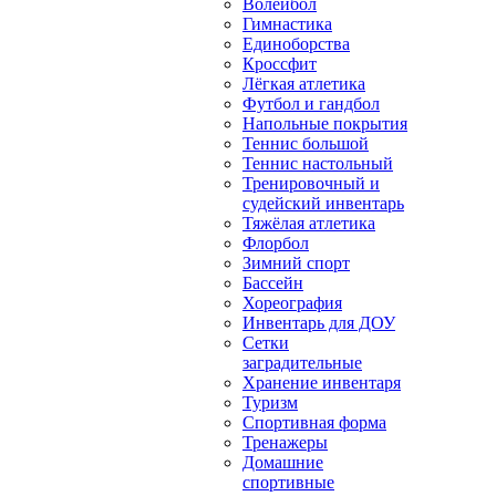
Волейбол
Гимнастика
Единоборства
Кроссфит
Лёгкая атлетика
Футбол и гандбол
Напольные покрытия
Теннис большой
Теннис настольный
Тренировочный и
судейский инвентарь
Тяжёлая атлетика
Флорбол
Зимний спорт
Бассейн
Хореография
Инвентарь для ДОУ
Сетки
заградительные
Хранение инвентаря
Туризм
Спортивная форма
Тренажеры
Домашние
спортивные