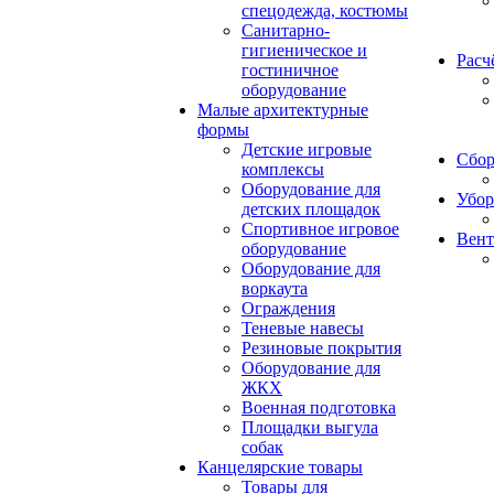
спецодежда, костюмы
Санитарно-
гигиеническое и
Расч
гостиничное
оборудование
Малые архитектурные
формы
Детские игровые
Сбор
комплексы
Оборудование для
Убор
детских площадок
Спортивное игровое
Вент
оборудование
Оборудование для
воркаута
Ограждения
Теневые навесы
Резиновые покрытия
Оборудование для
ЖКХ
Военная подготовка
Площадки выгула
собак
Канцелярские товары
Товары для