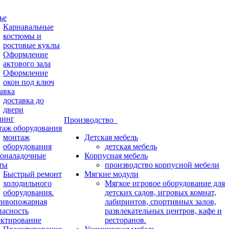
ье
Карнавальные
костюмы и
ростовые куклы
Оформление
актового зала
Оформление
окон под ключ
авка
доставка до
двери
нинг
Производство
аж оборудования
монтаж
Детская мебель
оборудования
детская мебель
оналадочные
Корпусная мебель
ты
производство корпусной мебели
Быстрый ремонт
Мягкие модули
холодильного
Мягкое игровое оборудование для
оборудования.
детских садов, игровых комнат,
ивопожарная
лабиринтов, спортивных залов,
пасность
развлекательных центров, кафе и
ктирование
ресторанов.