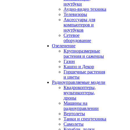
ноутбуки
Аудио-видео техника
Телевизоры
Аксессуары для
компьютеров и
ноутбуков
Сетевое
оборудование
Озеленение
Крупноразмерные
растения и саженцы
Газон
Кашпо и Декор
Горшечные растения
и цветы
Радиоуправляемые модели
Квадрокоптеры,
мультикоптеры,
дроны
Машины на
радиоуправлении
Вертолеты
Танки и спецтехника
Самолеты
Корабли, лодки,