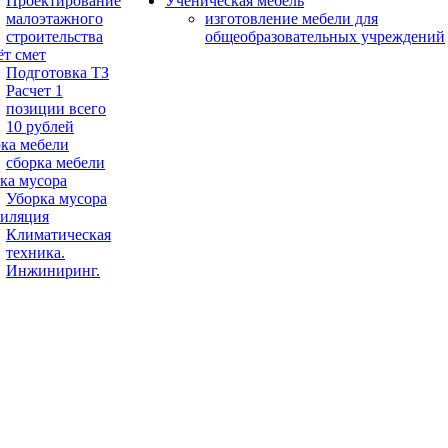
Проектирование
Ученическая мебель
малоэтажного
изготовление мебели для
строительства
общеобразовательных учреждений
ёт смет
Подготовка ТЗ
Расчет 1
позиции всего
10 рублей
ка мебели
сборка мебели
ка мусора
Уборка мусора
иляция
Климатическая
техника.
Инжиниринг.