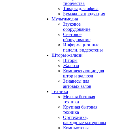
творчества
Товары для офиса
Бумажная продукция
Мультимедиа
Звуковое
оборудование
Световое
оборудование
Информационные
панели, видеостены
Шторы-жалюзи
Шторы
Жалюзи
Комплектующие для
штор и жалюзи
Занавесы для
актовых залов
Техника
Мелкая бытовая
техника
Крупная бытовая
техника
Оргтехника,
расходные материалы
Компьютеры,