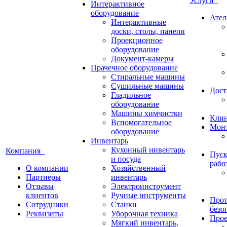
Услуги
Интерактивное
оборудование
Ател
Интерактивные
доски, столы, панели
Проекционное
оборудование
Документ-камеры
Прачечное оборудование
Стиральные машины
Сушильные машины
Дост
Гладильное
оборудование
Машины химчистки
Кли
Вспомогательное
Монт
оборудование
Инвентарь
Кухонный инвентарь
Компания
Пуск
и посуда
рабо
О компании
Хозяйственный
Партнеры
инвентарь
Отзывы
Электроинструмент
клиентов
Ручные инструменты
Прот
Сотрудники
Станки
безо
Реквизиты
Уборочная техника
Прое
Мягкий инвентарь,