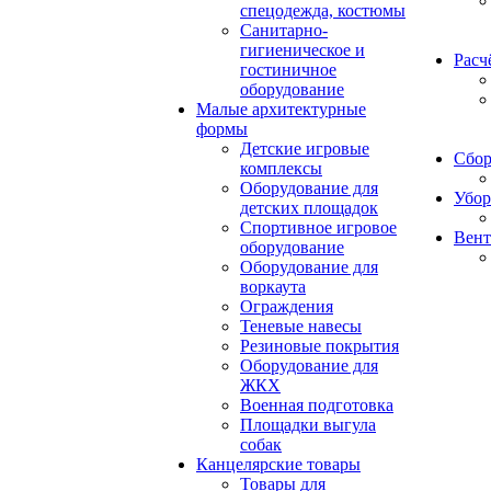
спецодежда, костюмы
Санитарно-
гигиеническое и
Расч
гостиничное
оборудование
Малые архитектурные
формы
Детские игровые
Сбор
комплексы
Оборудование для
Убор
детских площадок
Спортивное игровое
Вент
оборудование
Оборудование для
воркаута
Ограждения
Теневые навесы
Резиновые покрытия
Оборудование для
ЖКХ
Военная подготовка
Площадки выгула
собак
Канцелярские товары
Товары для