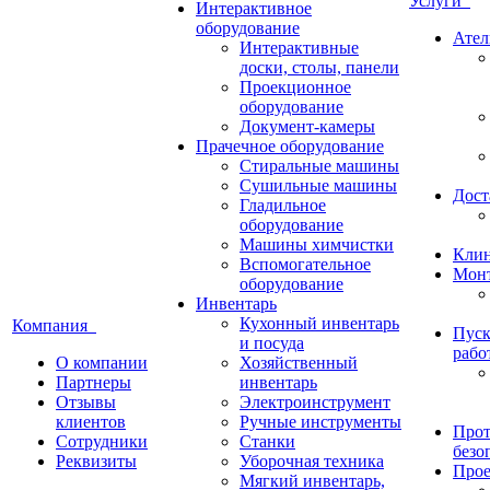
Услуги
Интерактивное
оборудование
Ател
Интерактивные
доски, столы, панели
Проекционное
оборудование
Документ-камеры
Прачечное оборудование
Стиральные машины
Сушильные машины
Дост
Гладильное
оборудование
Машины химчистки
Кли
Вспомогательное
Монт
оборудование
Инвентарь
Кухонный инвентарь
Компания
Пуск
и посуда
рабо
О компании
Хозяйственный
Партнеры
инвентарь
Отзывы
Электроинструмент
клиентов
Ручные инструменты
Прот
Сотрудники
Станки
безо
Реквизиты
Уборочная техника
Прое
Мягкий инвентарь,