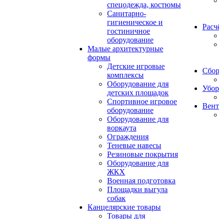
спецодежда, костюмы
Санитарно-
гигиеническое и
Расч
гостиничное
оборудование
Малые архитектурные
формы
Детские игровые
Сбор
комплексы
Оборудование для
Убор
детских площадок
Спортивное игровое
Вент
оборудование
Оборудование для
воркаута
Ограждения
Теневые навесы
Резиновые покрытия
Оборудование для
ЖКХ
Военная подготовка
Площадки выгула
собак
Канцелярские товары
Товары для