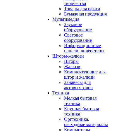
творчества
Товары для офиса
Бумажная продукция
Мультимедиа
Звуковое
оборудование
Световое
оборудование
Информационные
панели, видеостены
Шторы-жалюзи
Шторы
Жалюзи
Комплектующие для
штор и жалюзи
Занавесы для
актовых залов
Техника
Мелкая бытовая
техника
Крупная бытовая
техника
Оргтехника,
расходные материалы
Компьютеры,