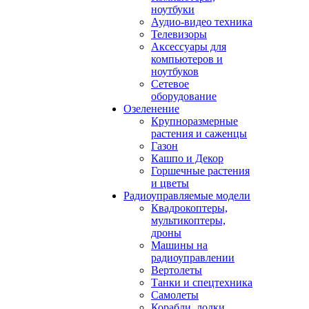
ноутбуки
Аудио-видео техника
Телевизоры
Аксессуары для
компьютеров и
ноутбуков
Сетевое
оборудование
Озеленение
Крупноразмерные
растения и саженцы
Газон
Кашпо и Декор
Горшечные растения
и цветы
Радиоуправляемые модели
Квадрокоптеры,
мультикоптеры,
дроны
Машины на
радиоуправлении
Вертолеты
Танки и спецтехника
Самолеты
Корабли, лодки,