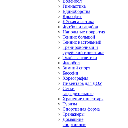
Волейбол
Гимнастика
Единоборства
Кроссфит
Лёгкая атлетика
Футбол и гандбол
Напольные покрытия
Теннис большой
Теннис настольный
Тренировочный и
судейский инвентарь
Тяжёлая атлетика
Флорбол
Зимний спорт
Бассейн
Хореография
Инвентарь для ДОУ
Сетки
заградительные
Хранение инвентаря
Туризм
Спортивная форма
Тренажеры
Домашние
спортивные