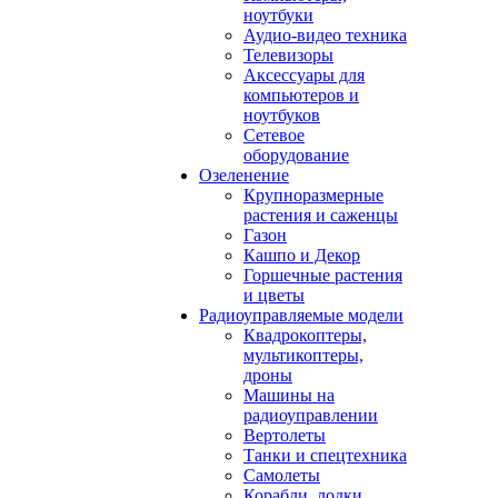
ноутбуки
Аудио-видео техника
Телевизоры
Аксессуары для
компьютеров и
ноутбуков
Сетевое
оборудование
Озеленение
Крупноразмерные
растения и саженцы
Газон
Кашпо и Декор
Горшечные растения
и цветы
Радиоуправляемые модели
Квадрокоптеры,
мультикоптеры,
дроны
Машины на
радиоуправлении
Вертолеты
Танки и спецтехника
Самолеты
Корабли, лодки,