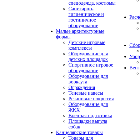
спецодежда, костюмы
Санитарно-
гигиеническое и
Расч
гостиничное
оборудование
Малые архитектурные
формы
Детские игровые
Сбор
комплексы
Оборудование для
Убор
детских площадок
Спортивное игровое
Вент
оборудование
Оборудование для
воркаута
Ограждения
Теневые навесы
Резиновые покрытия
Оборудование для
ЖКХ
Военная подготовка
Площадки выгула
собак
Канцелярские товары
Товары для