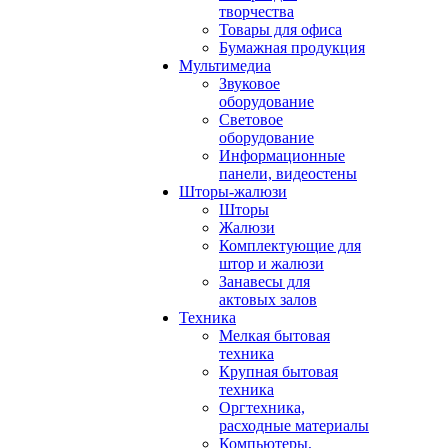
творчества
Товары для офиса
Бумажная продукция
Мультимедиа
Звуковое
оборудование
Световое
оборудование
Информационные
панели, видеостены
Шторы-жалюзи
Шторы
Жалюзи
Комплектующие для
штор и жалюзи
Занавесы для
актовых залов
Техника
Мелкая бытовая
техника
Крупная бытовая
техника
Оргтехника,
расходные материалы
Компьютеры,