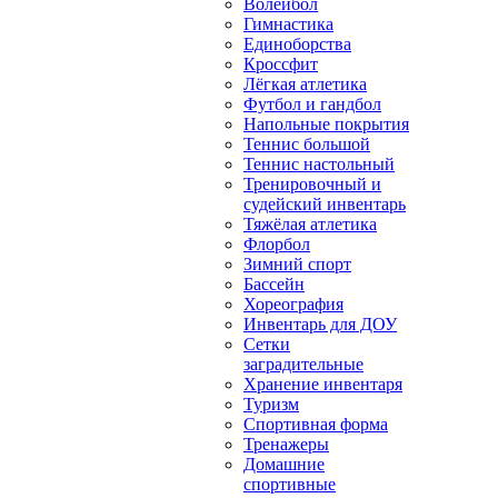
Волейбол
Гимнастика
Единоборства
Кроссфит
Лёгкая атлетика
Футбол и гандбол
Напольные покрытия
Теннис большой
Теннис настольный
Тренировочный и
судейский инвентарь
Тяжёлая атлетика
Флорбол
Зимний спорт
Бассейн
Хореография
Инвентарь для ДОУ
Сетки
заградительные
Хранение инвентаря
Туризм
Спортивная форма
Тренажеры
Домашние
спортивные