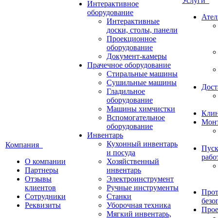
Услуги
Интерактивное
оборудование
Ател
Интерактивные
доски, столы, панели
Проекционное
оборудование
Документ-камеры
Прачечное оборудование
Стиральные машины
Сушильные машины
Дост
Гладильное
оборудование
Машины химчистки
Кли
Вспомогательное
Монт
оборудование
Инвентарь
Кухонный инвентарь
Компания
Пуск
и посуда
рабо
О компании
Хозяйственный
Партнеры
инвентарь
Отзывы
Электроинструмент
клиентов
Ручные инструменты
Прот
Сотрудники
Станки
безо
Реквизиты
Уборочная техника
Прое
Мягкий инвентарь,