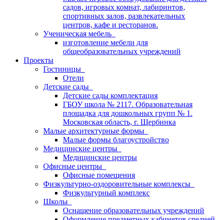
садов, игровых комнат, лабиринтов,
спортивных залов, развлекательных
центров, кафе и ресторанов.
Ученическая мебель
изготовление мебели для
общеобразовательных учреждений
Проекты
Гостиницы
Отели
Детские сады
Детские сады комплектация
ГБОУ школа № 2117. Образовательная
площадка для дошкольных групп № 1.
Московская область, г. Щербинка
Малые архитектурные формы
Малые формы благоустройство
Медицинские центры
Медицинские центры
Офисные центры
Офисные помещения
Физкультурно-оздоровительные комплексы
Физкультурный комплекс
Школы
Оснащение образовательных учреждений
Оформление предметных кабинетов средней