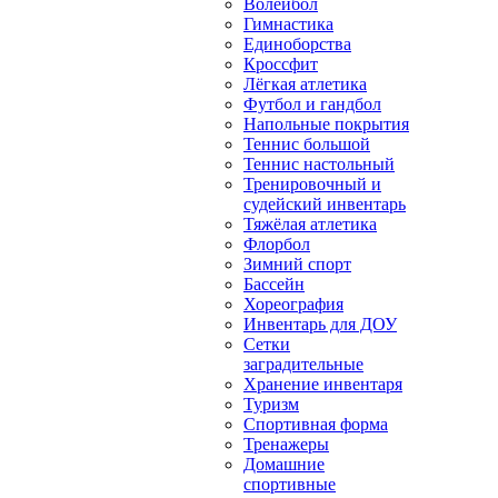
Волейбол
Гимнастика
Единоборства
Кроссфит
Лёгкая атлетика
Футбол и гандбол
Напольные покрытия
Теннис большой
Теннис настольный
Тренировочный и
судейский инвентарь
Тяжёлая атлетика
Флорбол
Зимний спорт
Бассейн
Хореография
Инвентарь для ДОУ
Сетки
заградительные
Хранение инвентаря
Туризм
Спортивная форма
Тренажеры
Домашние
спортивные