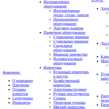
Услуги
Интерактивное
оборудование
Ател
Интерактивные
доски, столы, панели
Проекционное
оборудование
Документ-камеры
Прачечное оборудование
Стиральные машины
Сушильные машины
Дост
Гладильное
оборудование
Машины химчистки
Кли
Вспомогательное
Монт
оборудование
Инвентарь
Кухонный инвентарь
Компания
Пуск
и посуда
рабо
О компании
Хозяйственный
Партнеры
инвентарь
Отзывы
Электроинструмент
клиентов
Ручные инструменты
Прот
Сотрудники
Станки
безо
Реквизиты
Уборочная техника
Прое
Мягкий инвентарь,