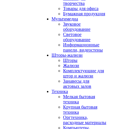
творчества
Товары для офиса
Бумажная продукция
Мультимедиа
Звуковое
оборудование
Световое
оборудование
Информационные
панели, видеостены
Шторы-жалюзи
Шторы
Жалюзи
Комплектующие для
штор и жалюзи
Занавесы для
актовых залов
Техника
Мелкая бытовая
техника
Крупная бытовая
техника
Оргтехника,
расходные материалы
Компьютеры,