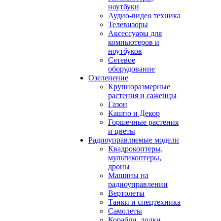
ноутбуки
Аудио-видео техника
Телевизоры
Аксессуары для
компьютеров и
ноутбуков
Сетевое
оборудование
Озеленение
Крупноразмерные
растения и саженцы
Газон
Кашпо и Декор
Горшечные растения
и цветы
Радиоуправляемые модели
Квадрокоптеры,
мультикоптеры,
дроны
Машины на
радиоуправлении
Вертолеты
Танки и спецтехника
Самолеты
Корабли, лодки,