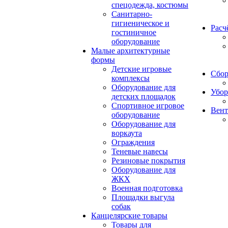
спецодежда, костюмы
Санитарно-
гигиеническое и
Расч
гостиничное
оборудование
Малые архитектурные
формы
Детские игровые
Сбор
комплексы
Оборудование для
Убор
детских площадок
Спортивное игровое
Вент
оборудование
Оборудование для
воркаута
Ограждения
Теневые навесы
Резиновые покрытия
Оборудование для
ЖКХ
Военная подготовка
Площадки выгула
собак
Канцелярские товары
Товары для