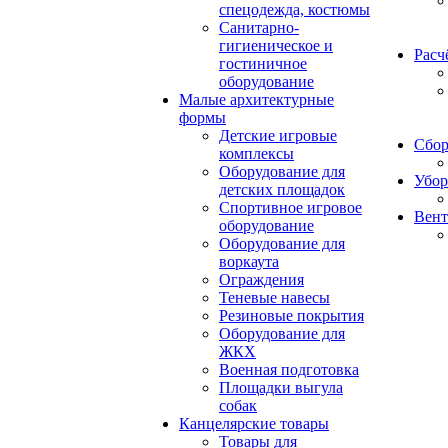
спецодежда, костюмы
Санитарно-
гигиеническое и
Расч
гостиничное
оборудование
Малые архитектурные
формы
Детские игровые
Сбор
комплексы
Оборудование для
Убор
детских площадок
Спортивное игровое
Вент
оборудование
Оборудование для
воркаута
Ограждения
Теневые навесы
Резиновые покрытия
Оборудование для
ЖКХ
Военная подготовка
Площадки выгула
собак
Канцелярские товары
Товары для