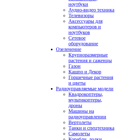
ноутбуки
Аудио-видео техника
Телевизоры
Аксессуары для
компьютеров и
ноутбуков
Сетевое
оборудование
Озеленение
Крупноразмерные
растения и саженцы
Газон
Кашпо и Декор
Горшечные растения
и цветы
Радиоуправляемые модели
Квадрокоптеры,
мультикоптеры,
дроны
Машины на
радиоуправлении
Вертолеты
Танки и спецтехника
Самолеты
Корабли, лодки,