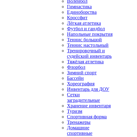
Волейбол
Гимнастика
Единоборства
Кроссфит
Лёгкая атлетика
Футбол и гандбол
Напольные покрытия
Теннис большой
Теннис настольный
Тренировочный и
судейский инвентарь
Тяжёлая атлетика
Флорбол
Зимний спорт
Бассейн
Хореография
Инвентарь для ДОУ
Сетки
заградительные
Хранение инвентаря
Туризм
Спортивная форма
Тренажеры
Домашние
спортивные