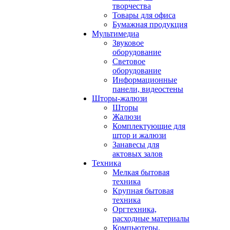
творчества
Товары для офиса
Бумажная продукция
Мультимедиа
Звуковое
оборудование
Световое
оборудование
Информационные
панели, видеостены
Шторы-жалюзи
Шторы
Жалюзи
Комплектующие для
штор и жалюзи
Занавесы для
актовых залов
Техника
Мелкая бытовая
техника
Крупная бытовая
техника
Оргтехника,
расходные материалы
Компьютеры,