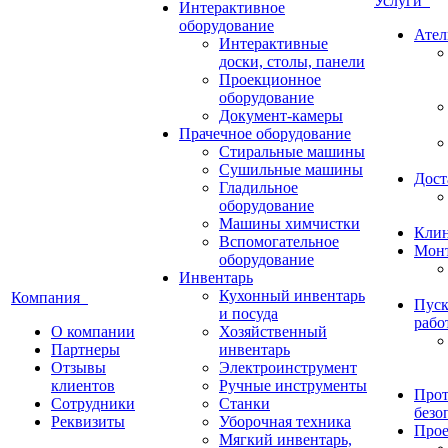
Услуги
Интерактивное
оборудование
Ател
Интерактивные
доски, столы, панели
Проекционное
оборудование
Документ-камеры
Прачечное оборудование
Стиральные машины
Сушильные машины
Дост
Гладильное
оборудование
Машины химчистки
Кли
Вспомогательное
Монт
оборудование
Инвентарь
Кухонный инвентарь
Компания
Пуск
и посуда
рабо
О компании
Хозяйственный
Партнеры
инвентарь
Отзывы
Электроинструмент
клиентов
Ручные инструменты
Прот
Сотрудники
Станки
безо
Реквизиты
Уборочная техника
Прое
Мягкий инвентарь,