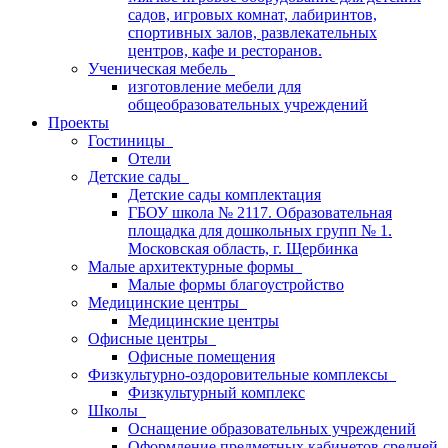
садов, игровых комнат, лабиринтов,
спортивных залов, развлекательных
центров, кафе и ресторанов.
Ученическая мебель
изготовление мебели для
общеобразовательных учреждений
Проекты
Гостиницы
Отели
Детские сады
Детские сады комплектация
ГБОУ школа № 2117. Образовательная
площадка для дошкольных групп № 1.
Московская область, г. Щербинка
Малые архитектурные формы
Малые формы благоустройство
Медицинские центры
Медицинские центры
Офисные центры
Офисные помещения
Физкультурно-оздоровительные комплексы
Физкультурный комплекс
Школы
Оснащение образовательных учреждений
Оформление предметных кабинетов средней