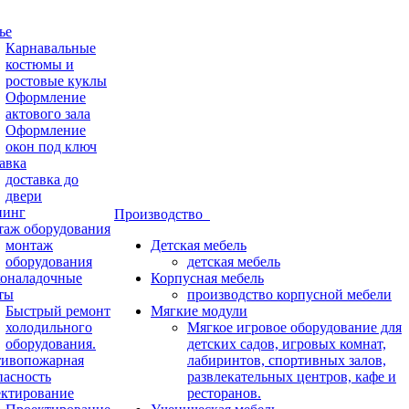
ье
Карнавальные
костюмы и
ростовые куклы
Оформление
актового зала
Оформление
окон под ключ
авка
доставка до
двери
нинг
Производство
аж оборудования
монтаж
Детская мебель
оборудования
детская мебель
оналадочные
Корпусная мебель
ты
производство корпусной мебели
Быстрый ремонт
Мягкие модули
холодильного
Мягкое игровое оборудование для
оборудования.
детских садов, игровых комнат,
ивопожарная
лабиринтов, спортивных залов,
пасность
развлекательных центров, кафе и
ктирование
ресторанов.