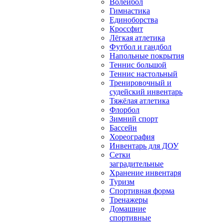
Волейбол
Гимнастика
Единоборства
Кроссфит
Лёгкая атлетика
Футбол и гандбол
Напольные покрытия
Теннис большой
Теннис настольный
Тренировочный и
судейский инвентарь
Тяжёлая атлетика
Флорбол
Зимний спорт
Бассейн
Хореография
Инвентарь для ДОУ
Сетки
заградительные
Хранение инвентаря
Туризм
Спортивная форма
Тренажеры
Домашние
спортивные