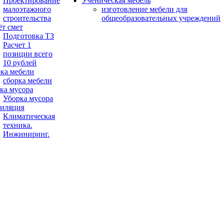
Проектирование
Ученическая мебель
малоэтажного
изготовление мебели для
строительства
общеобразовательных учреждений
ёт смет
Подготовка ТЗ
Расчет 1
позиции всего
10 рублей
ка мебели
сборка мебели
ка мусора
Уборка мусора
иляция
Климатическая
техника.
Инжиниринг.