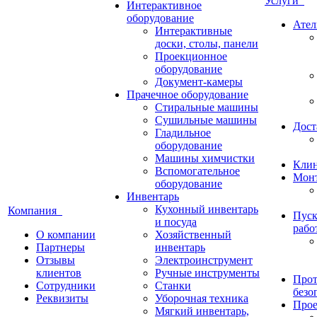
Услуги
Интерактивное
оборудование
Ател
Интерактивные
доски, столы, панели
Проекционное
оборудование
Документ-камеры
Прачечное оборудование
Стиральные машины
Сушильные машины
Дост
Гладильное
оборудование
Машины химчистки
Кли
Вспомогательное
Монт
оборудование
Инвентарь
Кухонный инвентарь
Компания
Пуск
и посуда
рабо
О компании
Хозяйственный
Партнеры
инвентарь
Отзывы
Электроинструмент
клиентов
Ручные инструменты
Прот
Сотрудники
Станки
безо
Реквизиты
Уборочная техника
Прое
Мягкий инвентарь,