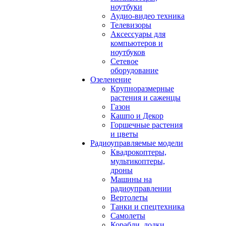
ноутбуки
Аудио-видео техника
Телевизоры
Аксессуары для
компьютеров и
ноутбуков
Сетевое
оборудование
Озеленение
Крупноразмерные
растения и саженцы
Газон
Кашпо и Декор
Горшечные растения
и цветы
Радиоуправляемые модели
Квадрокоптеры,
мультикоптеры,
дроны
Машины на
радиоуправлении
Вертолеты
Танки и спецтехника
Самолеты
Корабли, лодки,