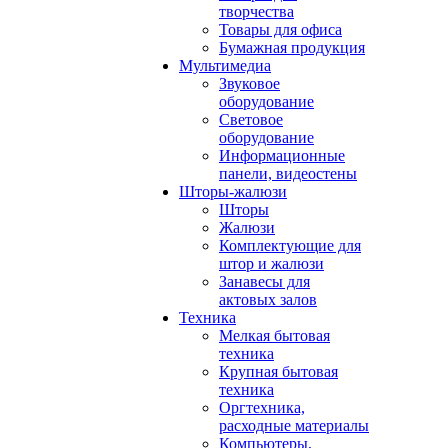
творчества
Товары для офиса
Бумажная продукция
Мультимедиа
Звуковое
оборудование
Световое
оборудование
Информационные
панели, видеостены
Шторы-жалюзи
Шторы
Жалюзи
Комплектующие для
штор и жалюзи
Занавесы для
актовых залов
Техника
Мелкая бытовая
техника
Крупная бытовая
техника
Оргтехника,
расходные материалы
Компьютеры,