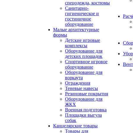
спецодежда, костюмы
Санитарно-
гигиеническое и
Расч
гостиничное
оборудование
Малые архитектурные
формы
Детские игровые
Сбор
комплексы
Оборудование для
Убор
детских площадок
Спортивное игровое
Вент
оборудование
Оборудование для
воркаута
Ограждения
Теневые навесы
Резиновые покрытия
Оборудование для
ЖКХ
Военная подготовка
Площадки выгула
собак
Канцелярские товары
Товары для