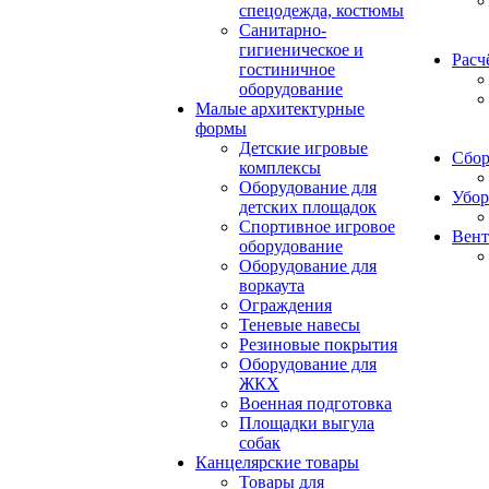
спецодежда, костюмы
Санитарно-
гигиеническое и
Расч
гостиничное
оборудование
Малые архитектурные
формы
Детские игровые
Сбор
комплексы
Оборудование для
Убор
детских площадок
Спортивное игровое
Вент
оборудование
Оборудование для
воркаута
Ограждения
Теневые навесы
Резиновые покрытия
Оборудование для
ЖКХ
Военная подготовка
Площадки выгула
собак
Канцелярские товары
Товары для