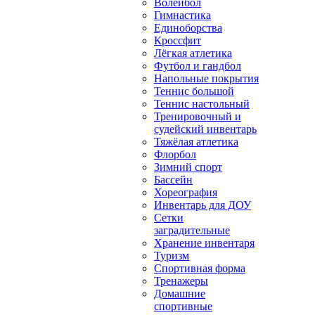
Волейбол
Гимнастика
Единоборства
Кроссфит
Лёгкая атлетика
Футбол и гандбол
Напольные покрытия
Теннис большой
Теннис настольный
Тренировочный и
судейский инвентарь
Тяжёлая атлетика
Флорбол
Зимний спорт
Бассейн
Хореография
Инвентарь для ДОУ
Сетки
заградительные
Хранение инвентаря
Туризм
Спортивная форма
Тренажеры
Домашние
спортивные