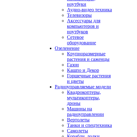
ноутбуки
Аудио-видео техника
Телевизоры
Аксессуары для
компьютеров и
ноутбуков
Сетевое
оборудование
Озеленение
Крупноразмерные
растения и саженцы
Газон
Кашпо и Декор
Горшечные растения
и цветы
Радиоуправляемые модели
Квадрокоптеры,
мультикоптеры,
дроны
Машины на
радиоуправлении
Вертолеты
Танки и спецтехника
Самолеты
Корабли, лодки,