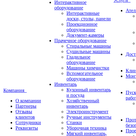
Услуги
Интерактивное
оборудование
Ател
Интерактивные
доски, столы, панели
Проекционное
оборудование
Документ-камеры
Прачечное оборудование
Стиральные машины
Сушильные машины
Дост
Гладильное
оборудование
Машины химчистки
Кли
Вспомогательное
Монт
оборудование
Инвентарь
Кухонный инвентарь
Компания
Пуск
и посуда
рабо
О компании
Хозяйственный
Партнеры
инвентарь
Отзывы
Электроинструмент
клиентов
Ручные инструменты
Прот
Сотрудники
Станки
безо
Реквизиты
Уборочная техника
Прое
Мягкий инвентарь,