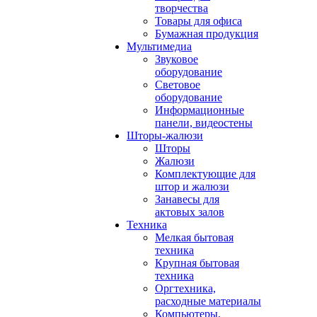
творчества
Товары для офиса
Бумажная продукция
Мультимедиа
Звуковое
оборудование
Световое
оборудование
Информационные
панели, видеостены
Шторы-жалюзи
Шторы
Жалюзи
Комплектующие для
штор и жалюзи
Занавесы для
актовых залов
Техника
Мелкая бытовая
техника
Крупная бытовая
техника
Оргтехника,
расходные материалы
Компьютеры,