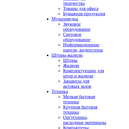
творчества
Товары для офиса
Бумажная продукция
Мультимедиа
Звуковое
оборудование
Световое
оборудование
Информационные
панели, видеостены
Шторы-жалюзи
Шторы
Жалюзи
Комплектующие для
штор и жалюзи
Занавесы для
актовых залов
Техника
Мелкая бытовая
техника
Крупная бытовая
техника
Оргтехника,
расходные материалы
Компьютеры,