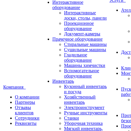
Услуги
Интерактивное
оборудование
Ател
Интерактивные
доски, столы, панели
Проекционное
оборудование
Документ-камеры
Прачечное оборудование
Стиральные машины
Сушильные машины
Дост
Гладильное
оборудование
Машины химчистки
Кли
Вспомогательное
Монт
оборудование
Инвентарь
Кухонный инвентарь
Компания
Пуск
и посуда
рабо
О компании
Хозяйственный
Партнеры
инвентарь
Отзывы
Электроинструмент
клиентов
Ручные инструменты
Прот
Сотрудники
Станки
безо
Реквизиты
Уборочная техника
Прое
Мягкий инвентарь,