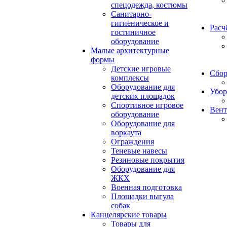
спецодежда, костюмы
Санитарно-
гигиеническое и
Расч
гостиничное
оборудование
Малые архитектурные
формы
Детские игровые
Сбор
комплексы
Оборудование для
Убор
детских площадок
Спортивное игровое
Вент
оборудование
Оборудование для
воркаута
Ограждения
Теневые навесы
Резиновые покрытия
Оборудование для
ЖКХ
Военная подготовка
Площадки выгула
собак
Канцелярские товары
Товары для