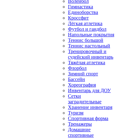
Волейбол
Гимнастика
Единоборства
Кроссфит
Лёгкая атлетика
Футбол и гандбол
Напольные покрытия
Теннис большой
Теннис настольный
Тренировочный и
судейский инвентарь
Тяжёлая атлетика
Флорбол
Зимний спорт
Бассейн
Хореография
Инвентарь для ДОУ
Сетки
заградительные
Хранение инвентаря
Туризм
Спортивная форма
Тренажеры
Домашние
спортивные