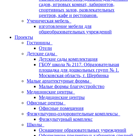
садов, игровых комнат, лабиринтов,
спортивных залов, развлекательных
центров, кафе и ресторанов.
Ученическая мебель
изготовление мебели для
общеобразовательных учреждений
Проекты
Гостиницы
Отели
Детские сады
Детские сады комплектация
ГБОУ школа № 2117. Образовательная
площадка для дошкольных групп № 1.
Московская область, г. Щербинка
Малые архитектурные формы
Малые формы благоустройство
Медицинские центры
Медицинские центры
Офисные центры
Офисные помещения
Физкультурно-оздоровительные комплексы
Физкультурный комплекс
Школы
Оснащение образовательных учреждений
Оформление предметных кабинетов средней