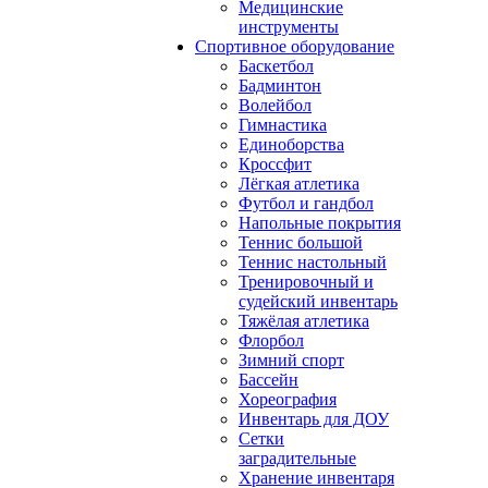
Медицинские
инструменты
Спортивное оборудование
Баскетбол
Бадминтон
Волейбол
Гимнастика
Единоборства
Кроссфит
Лёгкая атлетика
Футбол и гандбол
Напольные покрытия
Теннис большой
Теннис настольный
Тренировочный и
судейский инвентарь
Тяжёлая атлетика
Флорбол
Зимний спорт
Бассейн
Хореография
Инвентарь для ДОУ
Сетки
заградительные
Хранение инвентаря