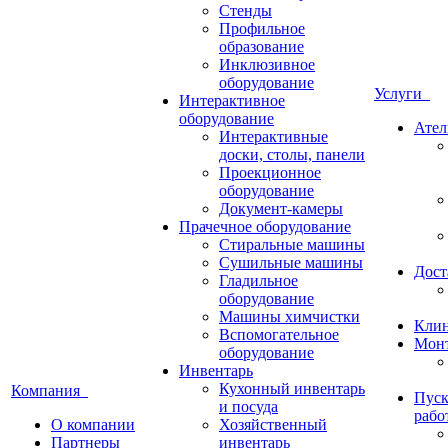
Стенды
Профильное
образование
Инклюзивное
оборудование
Услуги
Интерактивное
оборудование
Ател
Интерактивные
доски, столы, панели
Проекционное
оборудование
Документ-камеры
Прачечное оборудование
Стиральные машины
Сушильные машины
Дост
Гладильное
оборудование
Машины химчистки
Кли
Вспомогательное
Монт
оборудование
Инвентарь
Кухонный инвентарь
Компания
Пуск
и посуда
рабо
О компании
Хозяйственный
Партнеры
инвентарь