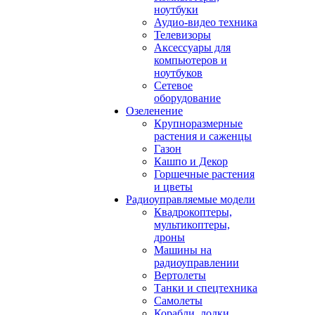
ноутбуки
Аудио-видео техника
Телевизоры
Аксессуары для
компьютеров и
ноутбуков
Сетевое
оборудование
Озеленение
Крупноразмерные
растения и саженцы
Газон
Кашпо и Декор
Горшечные растения
и цветы
Радиоуправляемые модели
Квадрокоптеры,
мультикоптеры,
дроны
Машины на
радиоуправлении
Вертолеты
Танки и спецтехника
Самолеты
Корабли, лодки,