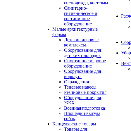
спецодежда, костюмы
Санитарно-
гигиеническое и
Расч
гостиничное
оборудование
Малые архитектурные
формы
Детские игровые
Сбор
комплексы
Оборудование для
Убор
детских площадок
Спортивное игровое
Вент
оборудование
Оборудование для
воркаута
Ограждения
Теневые навесы
Резиновые покрытия
Оборудование для
ЖКХ
Военная подготовка
Площадки выгула
собак
Канцелярские товары
Товары для