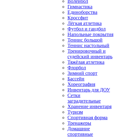
Волейбол
Гимнастика
Единоборства
Кроссфит
Лёгкая атлетика
Футбол и гандбол
Напольные покрытия
Теннис большой
Теннис настольный
Тренировочный и
судейский инвентарь
Тяжёлая атлетика
Флорбол
Зимний спорт
Бассейн
Хореография
Инвентарь для ДОУ
Сетки
заградительные
Хранение инвентаря
Туризм
Спортивная форма
Тренажеры
Домашние
спортивные