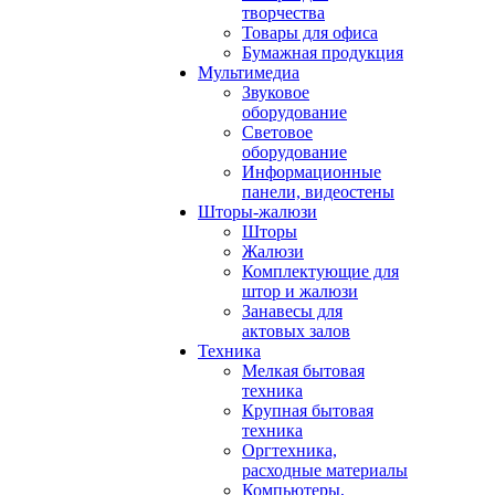
творчества
Товары для офиса
Бумажная продукция
Мультимедиа
Звуковое
оборудование
Световое
оборудование
Информационные
панели, видеостены
Шторы-жалюзи
Шторы
Жалюзи
Комплектующие для
штор и жалюзи
Занавесы для
актовых залов
Техника
Мелкая бытовая
техника
Крупная бытовая
техника
Оргтехника,
расходные материалы
Компьютеры,