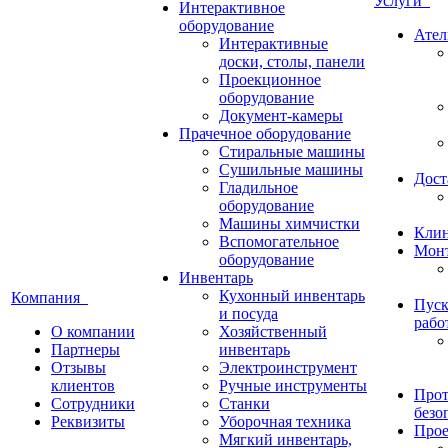
Услуги
Интерактивное
оборудование
Ател
Интерактивные
доски, столы, панели
Проекционное
оборудование
Документ-камеры
Прачечное оборудование
Стиральные машины
Сушильные машины
Дост
Гладильное
оборудование
Машины химчистки
Кли
Вспомогательное
Монт
оборудование
Инвентарь
Кухонный инвентарь
Компания
Пуск
и посуда
рабо
О компании
Хозяйственный
Партнеры
инвентарь
Отзывы
Электроинструмент
клиентов
Ручные инструменты
Прот
Сотрудники
Станки
безо
Реквизиты
Уборочная техника
Прое
Мягкий инвентарь,