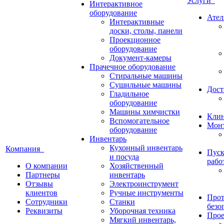
Услуги
Интерактивное
оборудование
Ател
Интерактивные
доски, столы, панели
Проекционное
оборудование
Документ-камеры
Прачечное оборудование
Стиральные машины
Сушильные машины
Дост
Гладильное
оборудование
Машины химчистки
Кли
Вспомогательное
Монт
оборудование
Инвентарь
Кухонный инвентарь
Компания
Пуск
и посуда
рабо
О компании
Хозяйственный
Партнеры
инвентарь
Отзывы
Электроинструмент
клиентов
Ручные инструменты
Прот
Сотрудники
Станки
безо
Реквизиты
Уборочная техника
Прое
Мягкий инвентарь,