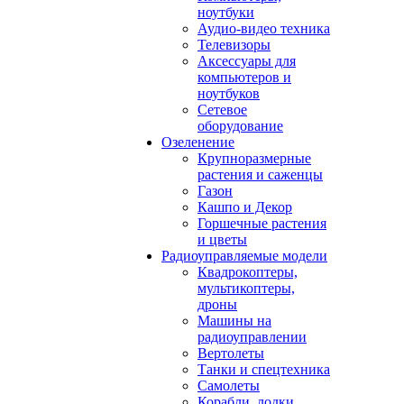
ноутбуки
Аудио-видео техника
Телевизоры
Аксессуары для
компьютеров и
ноутбуков
Сетевое
оборудование
Озеленение
Крупноразмерные
растения и саженцы
Газон
Кашпо и Декор
Горшечные растения
и цветы
Радиоуправляемые модели
Квадрокоптеры,
мультикоптеры,
дроны
Машины на
радиоуправлении
Вертолеты
Танки и спецтехника
Самолеты
Корабли, лодки,