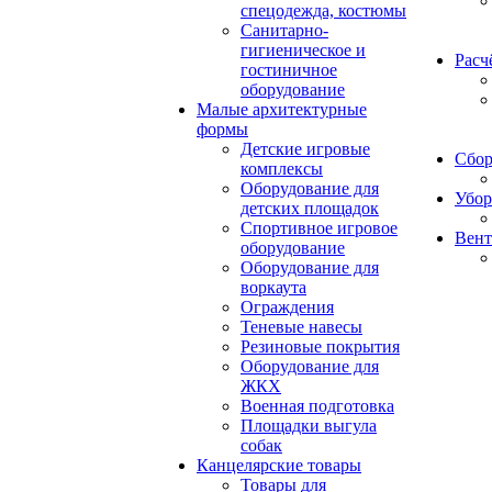
спецодежда, костюмы
Санитарно-
гигиеническое и
Расч
гостиничное
оборудование
Малые архитектурные
формы
Детские игровые
Сбор
комплексы
Оборудование для
Убор
детских площадок
Спортивное игровое
Вент
оборудование
Оборудование для
воркаута
Ограждения
Теневые навесы
Резиновые покрытия
Оборудование для
ЖКХ
Военная подготовка
Площадки выгула
собак
Канцелярские товары
Товары для