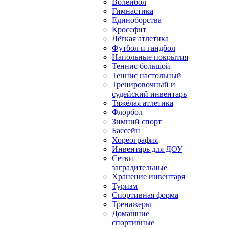
Волейбол
Гимнастика
Единоборства
Кроссфит
Лёгкая атлетика
Футбол и гандбол
Напольные покрытия
Теннис большой
Теннис настольный
Тренировочный и
судейский инвентарь
Тяжёлая атлетика
Флорбол
Зимний спорт
Бассейн
Хореография
Инвентарь для ДОУ
Сетки
заградительные
Хранение инвентаря
Туризм
Спортивная форма
Тренажеры
Домашние
спортивные