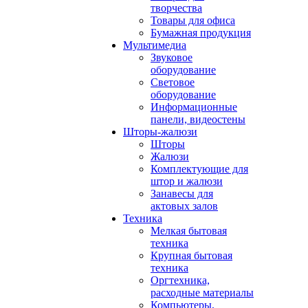
творчества
Товары для офиса
Бумажная продукция
Мультимедиа
Звуковое
оборудование
Световое
оборудование
Информационные
панели, видеостены
Шторы-жалюзи
Шторы
Жалюзи
Комплектующие для
штор и жалюзи
Занавесы для
актовых залов
Техника
Мелкая бытовая
техника
Крупная бытовая
техника
Оргтехника,
расходные материалы
Компьютеры,