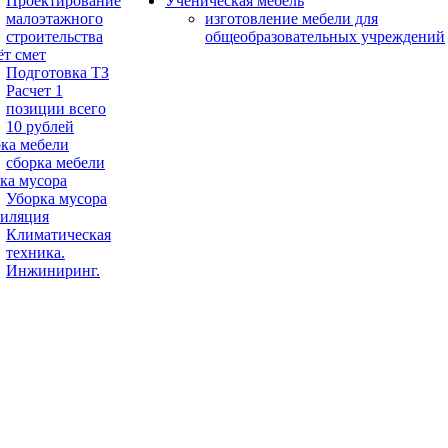
Проектирование
Ученическая мебель
малоэтажного
изготовление мебели для
строительства
общеобразовательных учреждений
ёт смет
Подготовка ТЗ
Расчет 1
позиции всего
10 рублей
ка мебели
сборка мебели
ка мусора
Уборка мусора
иляция
Климатическая
техника.
Инжиниринг.