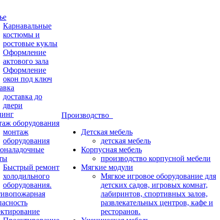
ье
Карнавальные
костюмы и
ростовые куклы
Оформление
актового зала
Оформление
окон под ключ
авка
доставка до
двери
нинг
Производство
аж оборудования
монтаж
Детская мебель
оборудования
детская мебель
оналадочные
Корпусная мебель
ты
производство корпусной мебели
Быстрый ремонт
Мягкие модули
холодильного
Мягкое игровое оборудование для
оборудования.
детских садов, игровых комнат,
ивопожарная
лабиринтов, спортивных залов,
пасность
развлекательных центров, кафе и
ктирование
ресторанов.