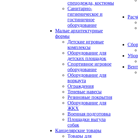
спецодежда, костюмы
Санитарно-
гигиеническое и
Расч
гостиничное
оборудование
Малые архитектурные
формы
Детские игровые
Сбор
комплексы
Оборудование для
Убор
детских площадок
Спортивное игровое
Вент
оборудование
Оборудование для
воркаута
Ограждения
Теневые навесы
Резиновые покрытия
Оборудование для
ЖКХ
Военная подготовка
Площадки выгула
собак
Канцелярские товары
Товары для