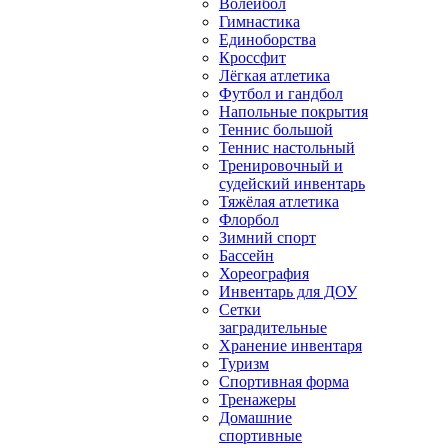
Волейбол
Гимнастика
Единоборства
Кроссфит
Лёгкая атлетика
Футбол и гандбол
Напольные покрытия
Теннис большой
Теннис настольный
Тренировочный и
судейский инвентарь
Тяжёлая атлетика
Флорбол
Зимний спорт
Бассейн
Хореография
Инвентарь для ДОУ
Сетки
заградительные
Хранение инвентаря
Туризм
Спортивная форма
Тренажеры
Домашние
спортивные