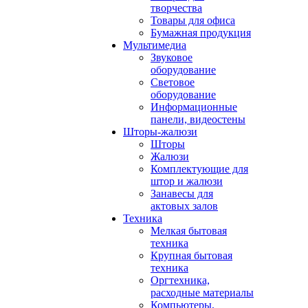
творчества
Товары для офиса
Бумажная продукция
Мультимедиа
Звуковое
оборудование
Световое
оборудование
Информационные
панели, видеостены
Шторы-жалюзи
Шторы
Жалюзи
Комплектующие для
штор и жалюзи
Занавесы для
актовых залов
Техника
Мелкая бытовая
техника
Крупная бытовая
техника
Оргтехника,
расходные материалы
Компьютеры,