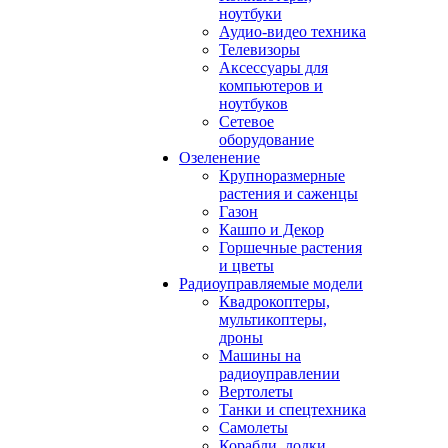
ноутбуки
Аудио-видео техника
Телевизоры
Аксессуары для
компьютеров и
ноутбуков
Сетевое
оборудование
Озеленение
Крупноразмерные
растения и саженцы
Газон
Кашпо и Декор
Горшечные растения
и цветы
Радиоуправляемые модели
Квадрокоптеры,
мультикоптеры,
дроны
Машины на
радиоуправлении
Вертолеты
Танки и спецтехника
Самолеты
Корабли, лодки,