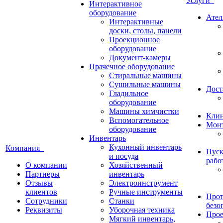
Услуги
Интерактивное
оборудование
Ател
Интерактивные
доски, столы, панели
Проекционное
оборудование
Документ-камеры
Прачечное оборудование
Стиральные машины
Сушильные машины
Дост
Гладильное
оборудование
Машины химчистки
Кли
Вспомогательное
Монт
оборудование
Инвентарь
Кухонный инвентарь
Компания
Пуск
и посуда
рабо
О компании
Хозяйственный
Партнеры
инвентарь
Отзывы
Электроинструмент
клиентов
Ручные инструменты
Прот
Сотрудники
Станки
безо
Реквизиты
Уборочная техника
Прое
Мягкий инвентарь,