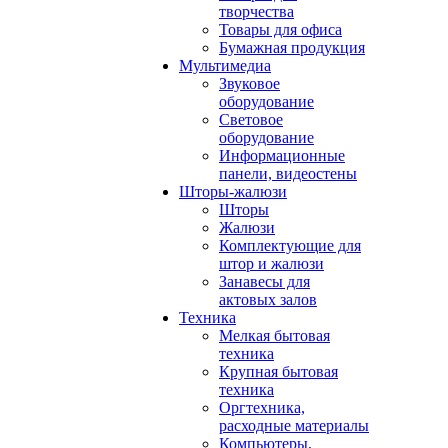
творчества
Товары для офиса
Бумажная продукция
Мультимедиа
Звуковое
оборудование
Световое
оборудование
Информационные
панели, видеостены
Шторы-жалюзи
Шторы
Жалюзи
Комплектующие для
штор и жалюзи
Занавесы для
актовых залов
Техника
Мелкая бытовая
техника
Крупная бытовая
техника
Оргтехника,
расходные материалы
Компьютеры,