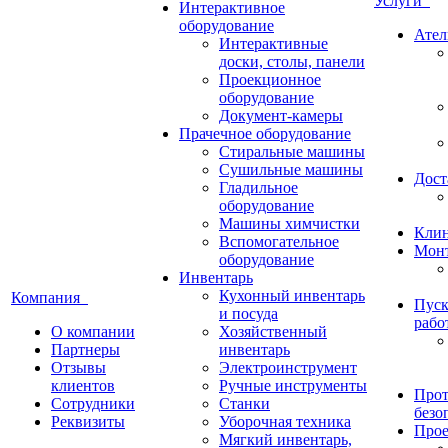
Услуги
Интерактивное
оборудование
Ател
Интерактивные
доски, столы, панели
Проекционное
оборудование
Документ-камеры
Прачечное оборудование
Стиральные машины
Сушильные машины
Дост
Гладильное
оборудование
Машины химчистки
Кли
Вспомогательное
Монт
оборудование
Инвентарь
Кухонный инвентарь
Компания
Пуск
и посуда
рабо
О компании
Хозяйственный
Партнеры
инвентарь
Отзывы
Электроинструмент
клиентов
Ручные инструменты
Прот
Сотрудники
Станки
безо
Реквизиты
Уборочная техника
Прое
Мягкий инвентарь,