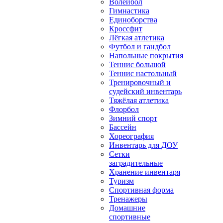
Волейбол
Гимнастика
Единоборства
Кроссфит
Лёгкая атлетика
Футбол и гандбол
Напольные покрытия
Теннис большой
Теннис настольный
Тренировочный и
судейский инвентарь
Тяжёлая атлетика
Флорбол
Зимний спорт
Бассейн
Хореография
Инвентарь для ДОУ
Сетки
заградительные
Хранение инвентаря
Туризм
Спортивная форма
Тренажеры
Домашние
спортивные