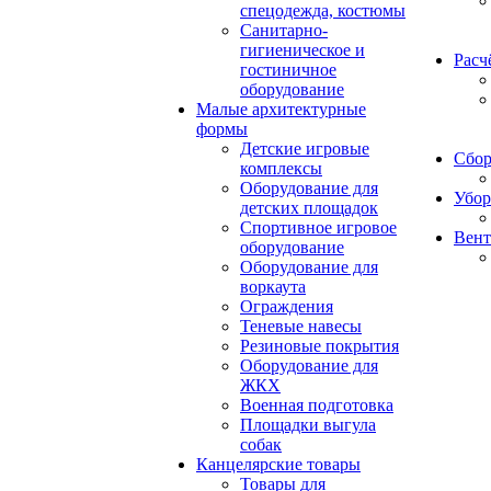
спецодежда, костюмы
Санитарно-
гигиеническое и
Расч
гостиничное
оборудование
Малые архитектурные
формы
Детские игровые
Сбор
комплексы
Оборудование для
Убор
детских площадок
Спортивное игровое
Вент
оборудование
Оборудование для
воркаута
Ограждения
Теневые навесы
Резиновые покрытия
Оборудование для
ЖКХ
Военная подготовка
Площадки выгула
собак
Канцелярские товары
Товары для