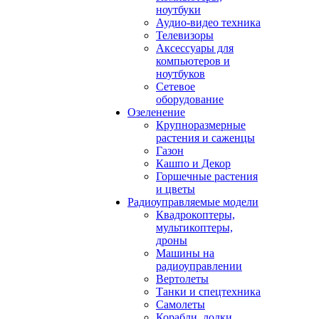
ноутбуки
Аудио-видео техника
Телевизоры
Аксессуары для
компьютеров и
ноутбуков
Сетевое
оборудование
Озеленение
Крупноразмерные
растения и саженцы
Газон
Кашпо и Декор
Горшечные растения
и цветы
Радиоуправляемые модели
Квадрокоптеры,
мультикоптеры,
дроны
Машины на
радиоуправлении
Вертолеты
Танки и спецтехника
Самолеты
Корабли, лодки,