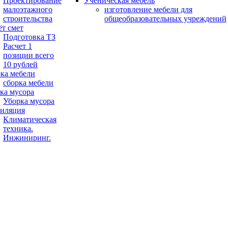
Проектирование
Ученическая мебель
малоэтажного
изготовление мебели для
строительства
общеобразовательных учреждений
ёт смет
Подготовка ТЗ
Расчет 1
позиции всего
10 рублей
ка мебели
сборка мебели
ка мусора
Уборка мусора
иляция
Климатическая
техника.
Инжиниринг.