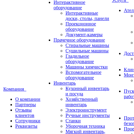
Услуги
Интерактивное
оборудование
Ател
Интерактивные
доски, столы, панели
Проекционное
оборудование
Документ-камеры
Прачечное оборудование
Стиральные машины
Сушильные машины
Дост
Гладильное
оборудование
Машины химчистки
Кли
Вспомогательное
Монт
оборудование
Инвентарь
Кухонный инвентарь
Компания
Пуск
и посуда
рабо
О компании
Хозяйственный
Партнеры
инвентарь
Отзывы
Электроинструмент
клиентов
Ручные инструменты
Прот
Сотрудники
Станки
безо
Реквизиты
Уборочная техника
Прое
Мягкий инвентарь,