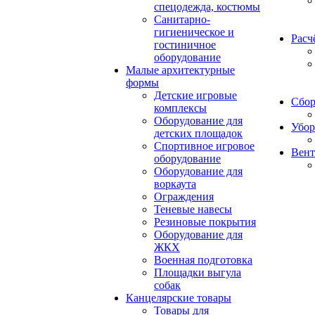
спецодежда, костюмы
Санитарно-
гигиеническое и
Расч
гостиничное
оборудование
Малые архитектурные
формы
Детские игровые
Сбор
комплексы
Оборудование для
Убор
детских площадок
Спортивное игровое
Вент
оборудование
Оборудование для
воркаута
Ограждения
Теневые навесы
Резиновые покрытия
Оборудование для
ЖКХ
Военная подготовка
Площадки выгула
собак
Канцелярские товары
Товары для