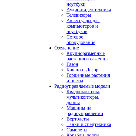
ноутбуки
Аудио-видео техника
Телевизоры
Аксессуары для
компьютеров и
ноутбуков
Сетевое
оборудование
Озеленение
Крупноразмерные
растения и саженцы
Газон
Кашпо и Декор
Горшечные растения
и цветы
Радиоуправляемые модели
Квадрокоптеры,
мультикоптеры,
дроны
Машины на
радиоуправлении
Вертолеты
Танки и спецтехника
Самолеты
Корабли, лодки,