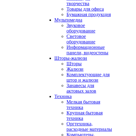
творчества
Товары для офиса
Бумажная продукция
Мультимедиа
Звуковое
оборудование
Световое
оборудование
Информационные
панели, видеостены
Шторы-жалюзи
Шторы
Жалюзи
Комплектующие для
штор и жалюзи
Занавесы для
актовых залов
Техника
Мелкая бытовая
техника
Крупная бытовая
техника
Оргтехника,
расходные материалы
Компьютеры,