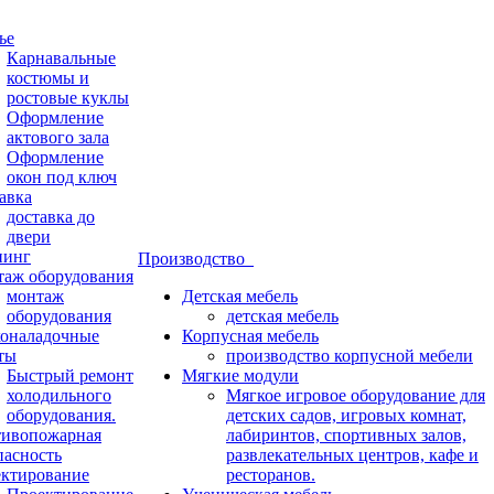
ье
Карнавальные
костюмы и
ростовые куклы
Оформление
актового зала
Оформление
окон под ключ
авка
доставка до
двери
нинг
Производство
аж оборудования
монтаж
Детская мебель
оборудования
детская мебель
оналадочные
Корпусная мебель
ты
производство корпусной мебели
Быстрый ремонт
Мягкие модули
холодильного
Мягкое игровое оборудование для
оборудования.
детских садов, игровых комнат,
ивопожарная
лабиринтов, спортивных залов,
пасность
развлекательных центров, кафе и
ктирование
ресторанов.