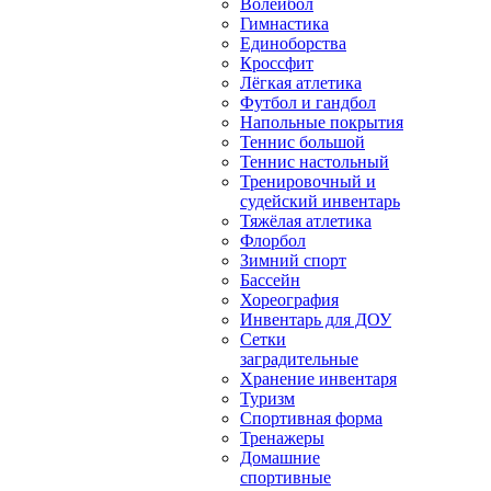
Волейбол
Гимнастика
Единоборства
Кроссфит
Лёгкая атлетика
Футбол и гандбол
Напольные покрытия
Теннис большой
Теннис настольный
Тренировочный и
судейский инвентарь
Тяжёлая атлетика
Флорбол
Зимний спорт
Бассейн
Хореография
Инвентарь для ДОУ
Сетки
заградительные
Хранение инвентаря
Туризм
Спортивная форма
Тренажеры
Домашние
спортивные