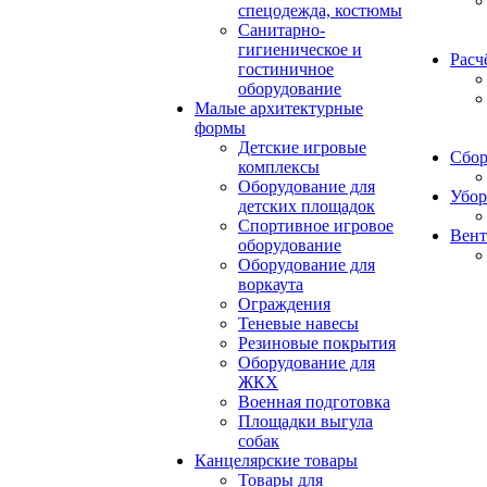
спецодежда, костюмы
Санитарно-
гигиеническое и
Расч
гостиничное
оборудование
Малые архитектурные
формы
Детские игровые
Сбор
комплексы
Оборудование для
Убор
детских площадок
Спортивное игровое
Вент
оборудование
Оборудование для
воркаута
Ограждения
Теневые навесы
Резиновые покрытия
Оборудование для
ЖКХ
Военная подготовка
Площадки выгула
собак
Канцелярские товары
Товары для