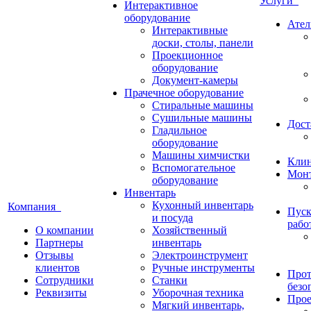
Услуги
Интерактивное
оборудование
Ател
Интерактивные
доски, столы, панели
Проекционное
оборудование
Документ-камеры
Прачечное оборудование
Стиральные машины
Сушильные машины
Дост
Гладильное
оборудование
Машины химчистки
Кли
Вспомогательное
Монт
оборудование
Инвентарь
Кухонный инвентарь
Компания
Пуск
и посуда
рабо
О компании
Хозяйственный
Партнеры
инвентарь
Отзывы
Электроинструмент
клиентов
Ручные инструменты
Прот
Сотрудники
Станки
безо
Реквизиты
Уборочная техника
Прое
Мягкий инвентарь,