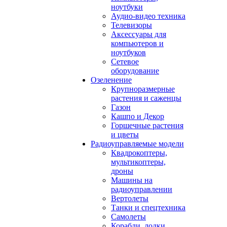
ноутбуки
Аудио-видео техника
Телевизоры
Аксессуары для
компьютеров и
ноутбуков
Сетевое
оборудование
Озеленение
Крупноразмерные
растения и саженцы
Газон
Кашпо и Декор
Горшечные растения
и цветы
Радиоуправляемые модели
Квадрокоптеры,
мультикоптеры,
дроны
Машины на
радиоуправлении
Вертолеты
Танки и спецтехника
Самолеты
Корабли, лодки,