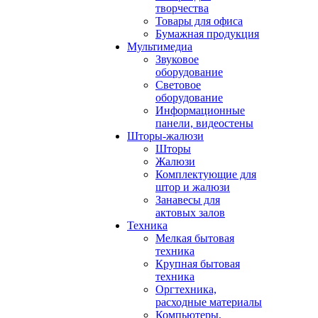
творчества
Товары для офиса
Бумажная продукция
Мультимедиа
Звуковое
оборудование
Световое
оборудование
Информационные
панели, видеостены
Шторы-жалюзи
Шторы
Жалюзи
Комплектующие для
штор и жалюзи
Занавесы для
актовых залов
Техника
Мелкая бытовая
техника
Крупная бытовая
техника
Оргтехника,
расходные материалы
Компьютеры,