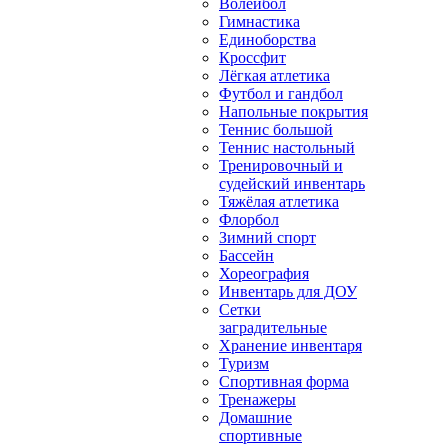
Волейбол
Гимнастика
Единоборства
Кроссфит
Лёгкая атлетика
Футбол и гандбол
Напольные покрытия
Теннис большой
Теннис настольный
Тренировочный и
судейский инвентарь
Тяжёлая атлетика
Флорбол
Зимний спорт
Бассейн
Хореография
Инвентарь для ДОУ
Сетки
заградительные
Хранение инвентаря
Туризм
Спортивная форма
Тренажеры
Домашние
спортивные