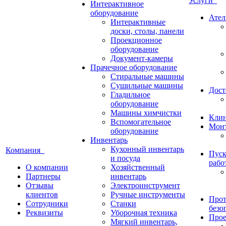
Услуги
Интерактивное
оборудование
Ател
Интерактивные
доски, столы, панели
Проекционное
оборудование
Документ-камеры
Прачечное оборудование
Стиральные машины
Сушильные машины
Дост
Гладильное
оборудование
Машины химчистки
Кли
Вспомогательное
Монт
оборудование
Инвентарь
Кухонный инвентарь
Компания
Пуск
и посуда
рабо
О компании
Хозяйственный
Партнеры
инвентарь
Отзывы
Электроинструмент
клиентов
Ручные инструменты
Прот
Сотрудники
Станки
безо
Реквизиты
Уборочная техника
Прое
Мягкий инвентарь,