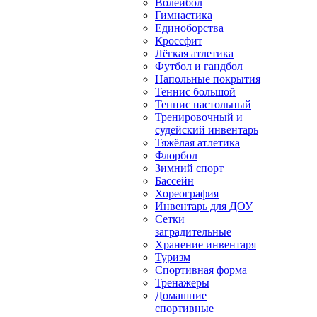
Волейбол
Гимнастика
Единоборства
Кроссфит
Лёгкая атлетика
Футбол и гандбол
Напольные покрытия
Теннис большой
Теннис настольный
Тренировочный и
судейский инвентарь
Тяжёлая атлетика
Флорбол
Зимний спорт
Бассейн
Хореография
Инвентарь для ДОУ
Сетки
заградительные
Хранение инвентаря
Туризм
Спортивная форма
Тренажеры
Домашние
спортивные