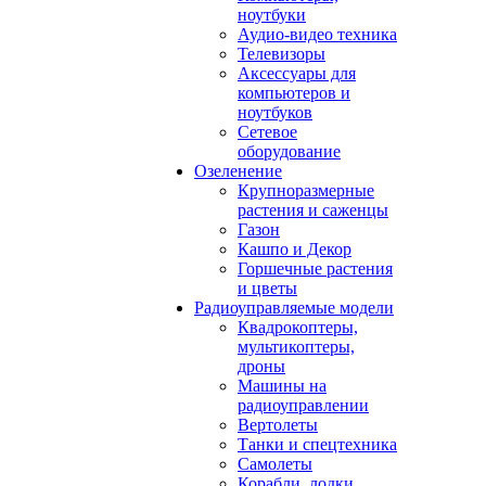
ноутбуки
Аудио-видео техника
Телевизоры
Аксессуары для
компьютеров и
ноутбуков
Сетевое
оборудование
Озеленение
Крупноразмерные
растения и саженцы
Газон
Кашпо и Декор
Горшечные растения
и цветы
Радиоуправляемые модели
Квадрокоптеры,
мультикоптеры,
дроны
Машины на
радиоуправлении
Вертолеты
Танки и спецтехника
Самолеты
Корабли, лодки,