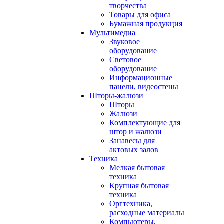
творчества
Товары для офиса
Бумажная продукция
Мультимедиа
Звуковое
оборудование
Световое
оборудование
Информационные
панели, видеостены
Шторы-жалюзи
Шторы
Жалюзи
Комплектующие для
штор и жалюзи
Занавесы для
актовых залов
Техника
Мелкая бытовая
техника
Крупная бытовая
техника
Оргтехника,
расходные материалы
Компьютеры,