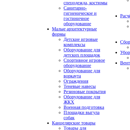
спецодежда, костюмы
Санитарно-
гигиеническое и
Расч
гостиничное
оборудование
Малые архитектурные
формы
Детские игровые
Сбор
комплексы
Оборудование для
Убор
детских площадок
Спортивное игровое
Вент
оборудование
Оборудование для
воркаута
Ограждения
Теневые навесы
Резиновые покрытия
Оборудование для
ЖКХ
Военная подготовка
Площадки выгула
собак
Канцелярские товары
Товары для