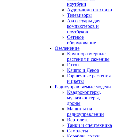
ноутбуки
Аудио-видео техника
Телевизоры
Аксессуары для
компьютеров и
ноутбуков
Сетевое
оборудование
Озеленение
Крупноразмерные
растения и саженцы
Газон
Кашпо и Декор
Горшечные растения
и цветы
Радиоуправляемые модели
Квадрокоптеры,
мультикоптеры,
дроны
Машины на
радиоуправлении
Вертолеты
Танки и спецтехника
Самолеты
Корабли, лодки,