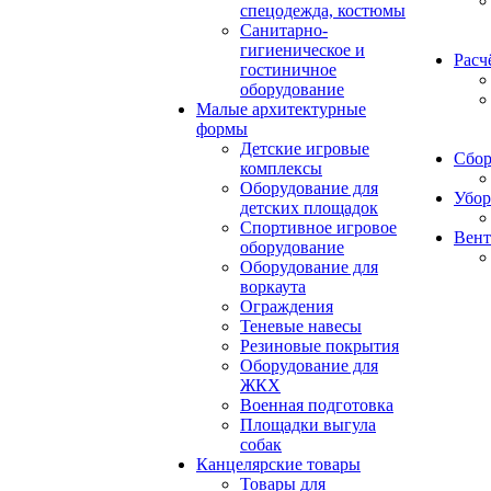
спецодежда, костюмы
Санитарно-
гигиеническое и
Расч
гостиничное
оборудование
Малые архитектурные
формы
Детские игровые
Сбор
комплексы
Оборудование для
Убор
детских площадок
Спортивное игровое
Вент
оборудование
Оборудование для
воркаута
Ограждения
Теневые навесы
Резиновые покрытия
Оборудование для
ЖКХ
Военная подготовка
Площадки выгула
собак
Канцелярские товары
Товары для