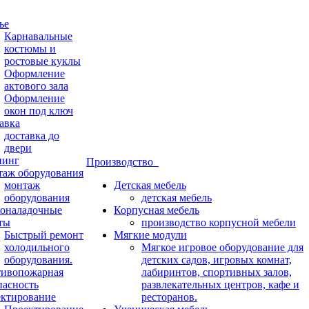
ье
Карнавальные
костюмы и
ростовые куклы
Оформление
актового зала
Оформление
окон под ключ
авка
доставка до
двери
нинг
Производство
аж оборудования
монтаж
Детская мебель
оборудования
детская мебель
оналадочные
Корпусная мебель
ты
производство корпусной мебели
Быстрый ремонт
Мягкие модули
холодильного
Мягкое игровое оборудование для
оборудования.
детских садов, игровых комнат,
ивопожарная
лабиринтов, спортивных залов,
пасность
развлекательных центров, кафе и
ктирование
ресторанов.