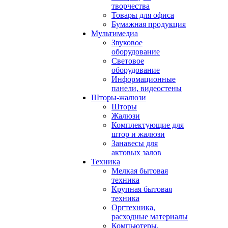
творчества
Товары для офиса
Бумажная продукция
Мультимедиа
Звуковое
оборудование
Световое
оборудование
Информационные
панели, видеостены
Шторы-жалюзи
Шторы
Жалюзи
Комплектующие для
штор и жалюзи
Занавесы для
актовых залов
Техника
Мелкая бытовая
техника
Крупная бытовая
техника
Оргтехника,
расходные материалы
Компьютеры,