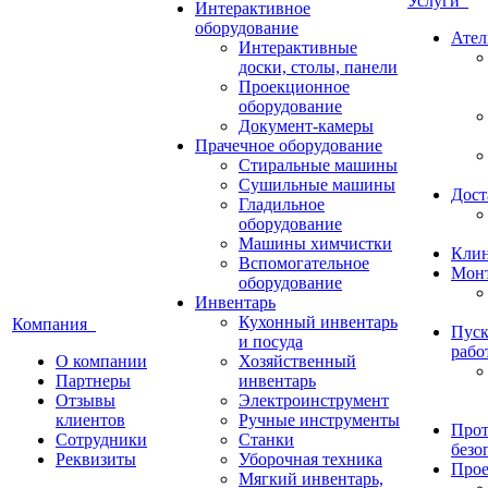
Услуги
Интерактивное
оборудование
Ател
Интерактивные
доски, столы, панели
Проекционное
оборудование
Документ-камеры
Прачечное оборудование
Стиральные машины
Сушильные машины
Дост
Гладильное
оборудование
Машины химчистки
Кли
Вспомогательное
Монт
оборудование
Инвентарь
Кухонный инвентарь
Компания
Пуск
и посуда
рабо
О компании
Хозяйственный
Партнеры
инвентарь
Отзывы
Электроинструмент
клиентов
Ручные инструменты
Прот
Сотрудники
Станки
безо
Реквизиты
Уборочная техника
Прое
Мягкий инвентарь,