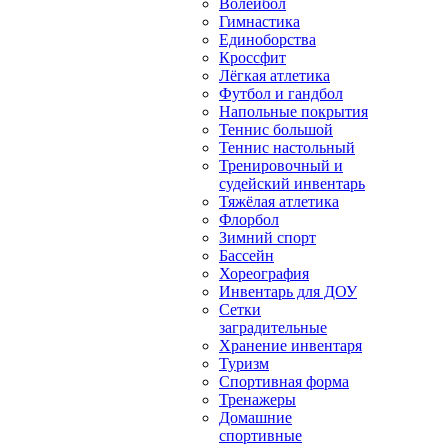
Волейбол
Гимнастика
Единоборства
Кроссфит
Лёгкая атлетика
Футбол и гандбол
Напольные покрытия
Теннис большой
Теннис настольный
Тренировочный и
судейский инвентарь
Тяжёлая атлетика
Флорбол
Зимний спорт
Бассейн
Хореография
Инвентарь для ДОУ
Сетки
заградительные
Хранение инвентаря
Туризм
Спортивная форма
Тренажеры
Домашние
спортивные