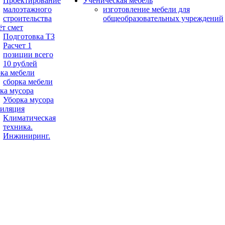
Проектирование
Ученическая мебель
малоэтажного
изготовление мебели для
строительства
общеобразовательных учреждений
ёт смет
Подготовка ТЗ
Расчет 1
позиции всего
10 рублей
ка мебели
сборка мебели
ка мусора
Уборка мусора
иляция
Климатическая
техника.
Инжиниринг.