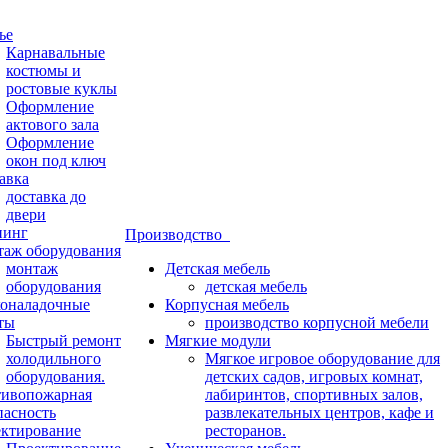
ье
Карнавальные
костюмы и
ростовые куклы
Оформление
актового зала
Оформление
окон под ключ
авка
доставка до
двери
нинг
Производство
аж оборудования
монтаж
Детская мебель
оборудования
детская мебель
оналадочные
Корпусная мебель
ты
производство корпусной мебели
Быстрый ремонт
Мягкие модули
холодильного
Мягкое игровое оборудование для
оборудования.
детских садов, игровых комнат,
ивопожарная
лабиринтов, спортивных залов,
пасность
развлекательных центров, кафе и
ктирование
ресторанов.