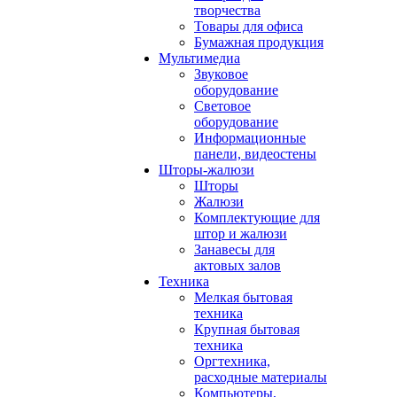
творчества
Товары для офиса
Бумажная продукция
Мультимедиа
Звуковое
оборудование
Световое
оборудование
Информационные
панели, видеостены
Шторы-жалюзи
Шторы
Жалюзи
Комплектующие для
штор и жалюзи
Занавесы для
актовых залов
Техника
Мелкая бытовая
техника
Крупная бытовая
техника
Оргтехника,
расходные материалы
Компьютеры,