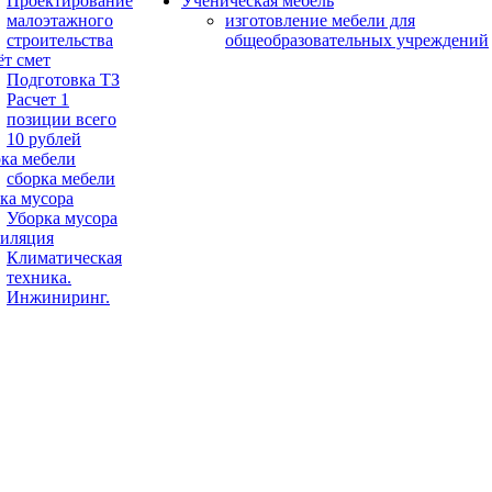
Проектирование
Ученическая мебель
малоэтажного
изготовление мебели для
строительства
общеобразовательных учреждений
ёт смет
Подготовка ТЗ
Расчет 1
позиции всего
10 рублей
ка мебели
сборка мебели
ка мусора
Уборка мусора
иляция
Климатическая
техника.
Инжиниринг.