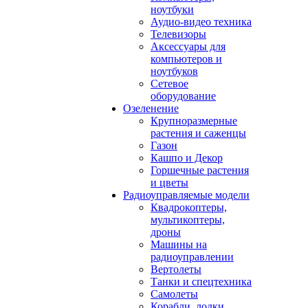
ноутбуки
Аудио-видео техника
Телевизоры
Аксессуары для
компьютеров и
ноутбуков
Сетевое
оборудование
Озеленение
Крупноразмерные
растения и саженцы
Газон
Кашпо и Декор
Горшечные растения
и цветы
Радиоуправляемые модели
Квадрокоптеры,
мультикоптеры,
дроны
Машины на
радиоуправлении
Вертолеты
Танки и спецтехника
Самолеты
Корабли, лодки,