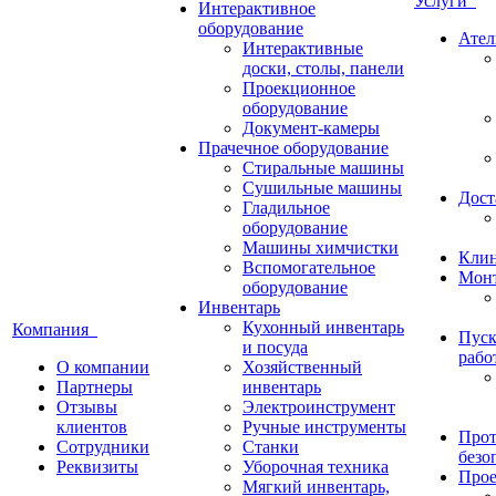
Услуги
Интерактивное
оборудование
Ател
Интерактивные
доски, столы, панели
Проекционное
оборудование
Документ-камеры
Прачечное оборудование
Стиральные машины
Сушильные машины
Дост
Гладильное
оборудование
Машины химчистки
Кли
Вспомогательное
Монт
оборудование
Инвентарь
Кухонный инвентарь
Компания
Пуск
и посуда
рабо
О компании
Хозяйственный
Партнеры
инвентарь
Отзывы
Электроинструмент
клиентов
Ручные инструменты
Прот
Сотрудники
Станки
безо
Реквизиты
Уборочная техника
Прое
Мягкий инвентарь,