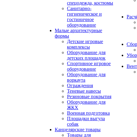
спецодежда, костюмы
Санитарно-
гигиеническое и
Расч
гостиничное
оборудование
Малые архитектурные
формы
Детские игровые
Сбор
комплексы
Оборудование для
Убор
детских площадок
Спортивное игровое
Вент
оборудование
Оборудование для
воркаута
Ограждения
Теневые навесы
Резиновые покрытия
Оборудование для
ЖКХ
Военная подготовка
Площадки выгула
собак
Канцелярские товары
Товары для