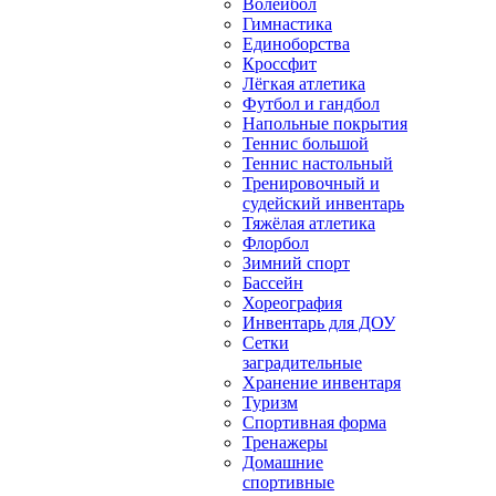
Волейбол
Гимнастика
Единоборства
Кроссфит
Лёгкая атлетика
Футбол и гандбол
Напольные покрытия
Теннис большой
Теннис настольный
Тренировочный и
судейский инвентарь
Тяжёлая атлетика
Флорбол
Зимний спорт
Бассейн
Хореография
Инвентарь для ДОУ
Сетки
заградительные
Хранение инвентаря
Туризм
Спортивная форма
Тренажеры
Домашние
спортивные