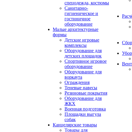
спецодежда, костюмы
Санитарно-
гигиеническое и
Расч
гостиничное
оборудование
Малые архитектурные
формы
Детские игровые
Сбор
комплексы
Оборудование для
Убор
детских площадок
Спортивное игровое
Вент
оборудование
Оборудование для
воркаута
Ограждения
Теневые навесы
Резиновые покрытия
Оборудование для
ЖКХ
Военная подготовка
Площадки выгула
собак
Канцелярские товары
Товары для