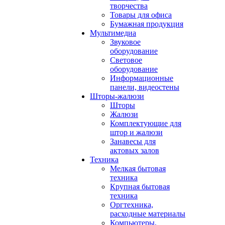
творчества
Товары для офиса
Бумажная продукция
Мультимедиа
Звуковое
оборудование
Световое
оборудование
Информационные
панели, видеостены
Шторы-жалюзи
Шторы
Жалюзи
Комплектующие для
штор и жалюзи
Занавесы для
актовых залов
Техника
Мелкая бытовая
техника
Крупная бытовая
техника
Оргтехника,
расходные материалы
Компьютеры,