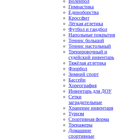
Волейбол
Гимнастика
Единоборства
Кроссфит
Лёгкая атлетика
Футбол и гандбол
Напольные покрытия
Теннис большой
Теннис настольный
Тренировочный и
судейский инвентарь
Тяжёлая атлетика
Флорбол
Зимний спорт
Бассейн
Хореография
Инвентарь для ДОУ
Сетки
заградительные
Хранение инвентаря
Туризм
Спортивная форма
Тренажеры
Домашние
спортивные