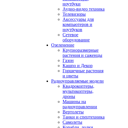
ноутбуки
Аудио-видео техника
Телевизоры
Аксессуары для
компьютеров и
ноутбуков
Сетевое
оборудование
Озеленение
Крупноразмерные
растения и саженцы
Газон
Кашпо и Декор
Горшечные растения
и цветы
Радиоуправляемые модели
Квадрокоптеры,
мультикоптеры,
дроны
Машины на
радиоуправлении
Вертолеты
Танки и спецтехника
Самолеты
Корабли, лодки,