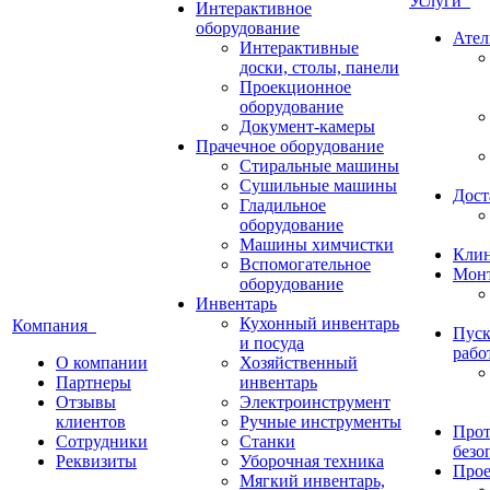
Услуги
Интерактивное
оборудование
Ател
Интерактивные
доски, столы, панели
Проекционное
оборудование
Документ-камеры
Прачечное оборудование
Стиральные машины
Сушильные машины
Дост
Гладильное
оборудование
Машины химчистки
Кли
Вспомогательное
Монт
оборудование
Инвентарь
Кухонный инвентарь
Компания
Пуск
и посуда
рабо
О компании
Хозяйственный
Партнеры
инвентарь
Отзывы
Электроинструмент
клиентов
Ручные инструменты
Прот
Сотрудники
Станки
безо
Реквизиты
Уборочная техника
Прое
Мягкий инвентарь,