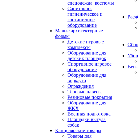
спецодежда, костюмы
Санитарно-
гигиеническое и
Расч
гостиничное
оборудование
Малые архитектурные
формы
Детские игровые
Сбор
комплексы
Оборудование для
Убор
детских площадок
Спортивное игровое
Вент
оборудование
Оборудование для
воркаута
Ограждения
Теневые навесы
Резиновые покрытия
Оборудование для
ЖКХ
Военная подготовка
Площадки выгула
собак
Канцелярские товары
Товары для