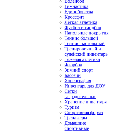
Волейбол
Гимнастика
Единоборства
Кроссфит
Лёгкая атлетика
Футбол и гандбол
Напольные покрытия
Теннис большой
Теннис настольный
Тренировочный и
судейский инвентарь
Тяжёлая атлетика
Флорбол
Зимний спорт
Бассейн
Хореография
Инвентарь для ДОУ
Сетки
заградительные
Хранение инвентаря
Туризм
Спортивная форма
Тренажеры
Домашние
спортивные