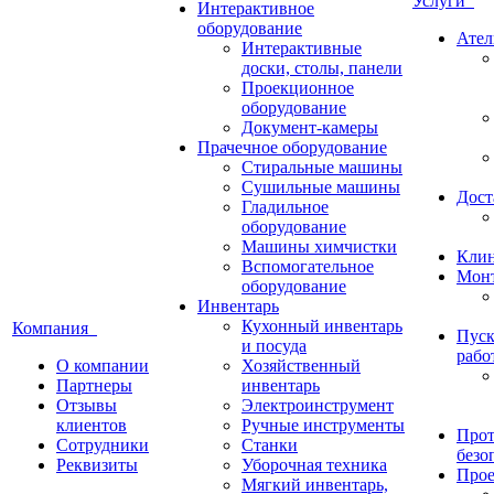
Услуги
Интерактивное
оборудование
Ател
Интерактивные
доски, столы, панели
Проекционное
оборудование
Документ-камеры
Прачечное оборудование
Стиральные машины
Сушильные машины
Дост
Гладильное
оборудование
Машины химчистки
Кли
Вспомогательное
Монт
оборудование
Инвентарь
Кухонный инвентарь
Компания
Пуск
и посуда
рабо
О компании
Хозяйственный
Партнеры
инвентарь
Отзывы
Электроинструмент
клиентов
Ручные инструменты
Прот
Сотрудники
Станки
безо
Реквизиты
Уборочная техника
Прое
Мягкий инвентарь,