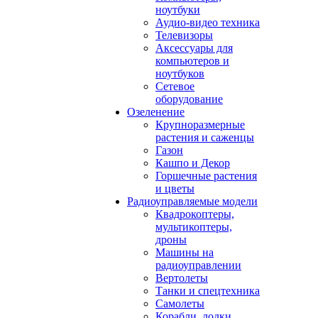
ноутбуки
Аудио-видео техника
Телевизоры
Аксессуары для
компьютеров и
ноутбуков
Сетевое
оборудование
Озеленение
Крупноразмерные
растения и саженцы
Газон
Кашпо и Декор
Горшечные растения
и цветы
Радиоуправляемые модели
Квадрокоптеры,
мультикоптеры,
дроны
Машины на
радиоуправлении
Вертолеты
Танки и спецтехника
Самолеты
Корабли, лодки,