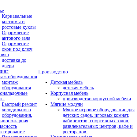
ье
Карнавальные
костюмы и
ростовые куклы
Оформление
актового зала
Оформление
окон под ключ
авка
доставка до
двери
нинг
Производство
аж оборудования
монтаж
Детская мебель
оборудования
детская мебель
оналадочные
Корпусная мебель
ты
производство корпусной мебели
Быстрый ремонт
Мягкие модули
холодильного
Мягкое игровое оборудование для
оборудования.
детских садов, игровых комнат,
ивопожарная
лабиринтов, спортивных залов,
пасность
развлекательных центров, кафе и
ктирование
ресторанов.