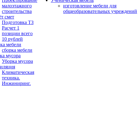
Проектирование
Ученическая мебель
малоэтажного
изготовление мебели для
строительства
общеобразовательных учреждений
ёт смет
Подготовка ТЗ
Расчет 1
позиции всего
10 рублей
ка мебели
сборка мебели
ка мусора
Уборка мусора
иляция
Климатическая
техника.
Инжиниринг.