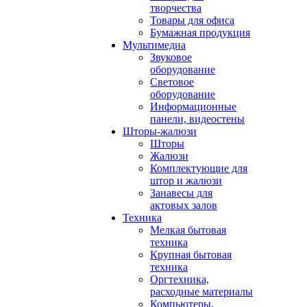
творчества
Товары для офиса
Бумажная продукция
Мультимедиа
Звуковое
оборудование
Световое
оборудование
Информационные
панели, видеостены
Шторы-жалюзи
Шторы
Жалюзи
Комплектующие для
штор и жалюзи
Занавесы для
актовых залов
Техника
Мелкая бытовая
техника
Крупная бытовая
техника
Оргтехника,
расходные материалы
Компьютеры,