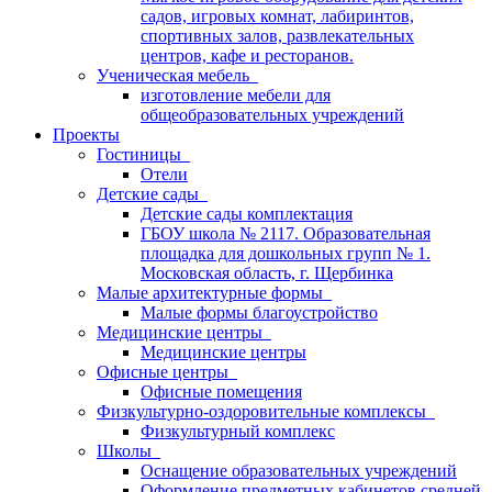
садов, игровых комнат, лабиринтов,
спортивных залов, развлекательных
центров, кафе и ресторанов.
Ученическая мебель
изготовление мебели для
общеобразовательных учреждений
Проекты
Гостиницы
Отели
Детские сады
Детские сады комплектация
ГБОУ школа № 2117. Образовательная
площадка для дошкольных групп № 1.
Московская область, г. Щербинка
Малые архитектурные формы
Малые формы благоустройство
Медицинские центры
Медицинские центры
Офисные центры
Офисные помещения
Физкультурно-оздоровительные комплексы
Физкультурный комплекс
Школы
Оснащение образовательных учреждений
Оформление предметных кабинетов средней