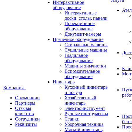
Услуги
Интерактивное
оборудование
Ател
Интерактивные
доски, столы, панели
Проекционное
оборудование
Документ-камеры
Прачечное оборудование
Стиральные машины
Сушильные машины
Дост
Гладильное
оборудование
Машины химчистки
Кли
Вспомогательное
Монт
оборудование
Инвентарь
Кухонный инвентарь
Компания
Пуск
и посуда
рабо
О компании
Хозяйственный
Партнеры
инвентарь
Отзывы
Электроинструмент
клиентов
Ручные инструменты
Прот
Сотрудники
Станки
безо
Реквизиты
Уборочная техника
Прое
Мягкий инвентарь,