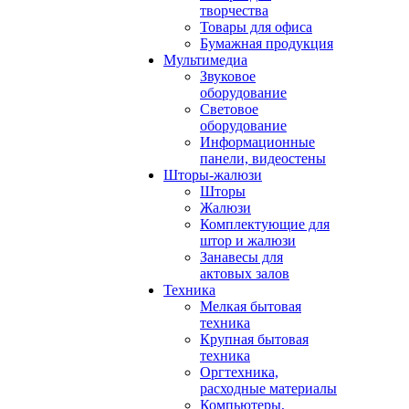
творчества
Товары для офиса
Бумажная продукция
Мультимедиа
Звуковое
оборудование
Световое
оборудование
Информационные
панели, видеостены
Шторы-жалюзи
Шторы
Жалюзи
Комплектующие для
штор и жалюзи
Занавесы для
актовых залов
Техника
Мелкая бытовая
техника
Крупная бытовая
техника
Оргтехника,
расходные материалы
Компьютеры,