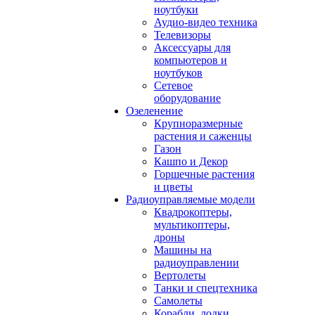
ноутбуки
Аудио-видео техника
Телевизоры
Аксессуары для
компьютеров и
ноутбуков
Сетевое
оборудование
Озеленение
Крупноразмерные
растения и саженцы
Газон
Кашпо и Декор
Горшечные растения
и цветы
Радиоуправляемые модели
Квадрокоптеры,
мультикоптеры,
дроны
Машины на
радиоуправлении
Вертолеты
Танки и спецтехника
Самолеты
Корабли, лодки,