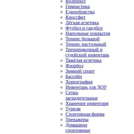
Волейбол
Гимнастика
Единоборства
Кроссфит
Лёгкая атлетика
Футбол и гандбол
Напольные покрытия
Теннис большой
Теннис настольный
Тренировочный и
судейский инвентарь
Тяжёлая атлетика
Флорбол
Зимний спорт
Бассейн
Хореография
Инвентарь для ДОУ
Сетки
заградительные
Хранение инвентаря
Туризм
Спортивная форма
Тренажеры
Домашние
спортивные