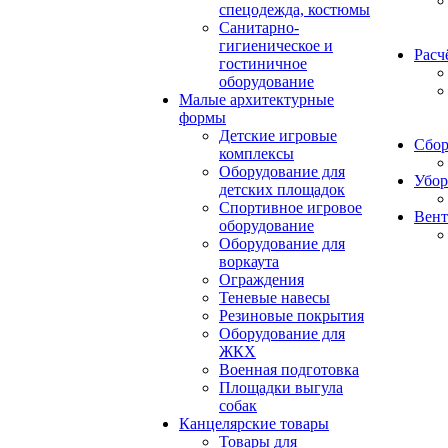
спецодежда, костюмы
Санитарно-
гигиеническое и
Расч
гостиничное
оборудование
Малые архитектурные
формы
Детские игровые
Сбор
комплексы
Оборудование для
Убор
детских площадок
Спортивное игровое
Вент
оборудование
Оборудование для
воркаута
Ограждения
Теневые навесы
Резиновые покрытия
Оборудование для
ЖКХ
Военная подготовка
Площадки выгула
собак
Канцелярские товары
Товары для