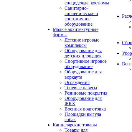
спецодежда, костюмы
Санитарно-
гигиеническое и
Расч
гостиничное
оборудование
Малые архитектурные
формы
Детские игровые
Сбор
комплексы
Оборудование для
Убор
детских площадок
Спортивное игровое
Вент
оборудование
Оборудование для
воркаута
Ограждения
Теневые навесы
Резиновые покрытия
Оборудование для
ЖКХ
Военная подготовка
Площадки выгула
собак
Канцелярские товары
Товары для