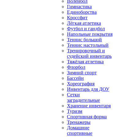
Волейбол
Гимнастика
Единоборства
Кроссфит
Лёгкая атлетика
Футбол и гандбол
Напольные покрытия
Теннис большой
Теннис настольный
Тренировочный и
судейский инвентарь
Тяжёлая атлетика
Флорбол
Зимний спорт
Бассейн
Хореография
Инвентарь для ДОУ
Сетки
заградительные
Хранение инвентаря
Туризм
Спортивная форма
Тренажеры
Домашние
спортивные