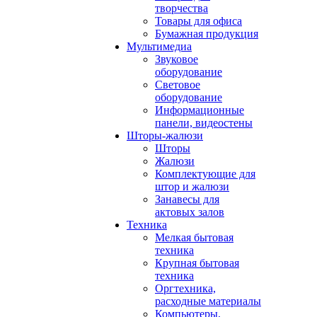
творчества
Товары для офиса
Бумажная продукция
Мультимедиа
Звуковое
оборудование
Световое
оборудование
Информационные
панели, видеостены
Шторы-жалюзи
Шторы
Жалюзи
Комплектующие для
штор и жалюзи
Занавесы для
актовых залов
Техника
Мелкая бытовая
техника
Крупная бытовая
техника
Оргтехника,
расходные материалы
Компьютеры,