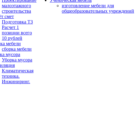
Проектирование
Ученическая мебель
малоэтажного
изготовление мебели для
строительства
общеобразовательных учреждений
ёт смет
Подготовка ТЗ
Расчет 1
позиции всего
10 рублей
ка мебели
сборка мебели
ка мусора
Уборка мусора
иляция
Климатическая
техника.
Инжиниринг.