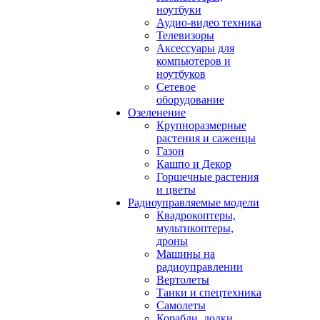
ноутбуки
Аудио-видео техника
Телевизоры
Аксессуары для
компьютеров и
ноутбуков
Сетевое
оборудование
Озеленение
Крупноразмерные
растения и саженцы
Газон
Кашпо и Декор
Горшечные растения
и цветы
Радиоуправляемые модели
Квадрокоптеры,
мультикоптеры,
дроны
Машины на
радиоуправлении
Вертолеты
Танки и спецтехника
Самолеты
Корабли, лодки,