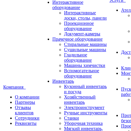
Услуги
Интерактивное
оборудование
Ател
Интерактивные
доски, столы, панели
Проекционное
оборудование
Документ-камеры
Прачечное оборудование
Стиральные машины
Сушильные машины
Дост
Гладильное
оборудование
Машины химчистки
Кли
Вспомогательное
Монт
оборудование
Инвентарь
Кухонный инвентарь
Компания
Пуск
и посуда
рабо
О компании
Хозяйственный
Партнеры
инвентарь
Отзывы
Электроинструмент
клиентов
Ручные инструменты
Прот
Сотрудники
Станки
безо
Реквизиты
Уборочная техника
Прое
Мягкий инвентарь,