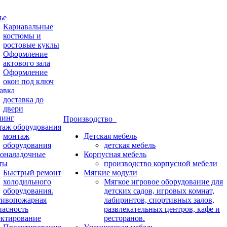
ье
Карнавальные
костюмы и
ростовые куклы
Оформление
актового зала
Оформление
окон под ключ
авка
доставка до
двери
нинг
Производство
аж оборудования
монтаж
Детская мебель
оборудования
детская мебель
оналадочные
Корпусная мебель
ты
производство корпусной мебели
Быстрый ремонт
Мягкие модули
холодильного
Мягкое игровое оборудование для
оборудования.
детских садов, игровых комнат,
ивопожарная
лабиринтов, спортивных залов,
пасность
развлекательных центров, кафе и
ктирование
ресторанов.