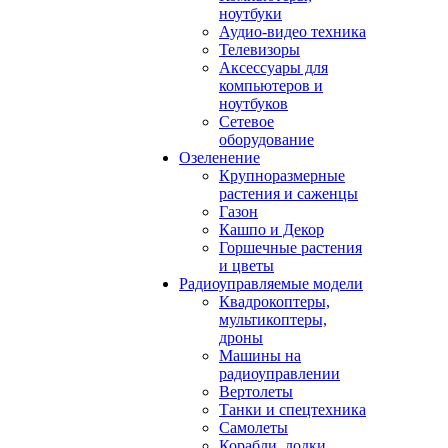
ноутбуки
Аудио-видео техника
Телевизоры
Аксессуары для
компьютеров и
ноутбуков
Сетевое
оборудование
Озеленение
Крупноразмерные
растения и саженцы
Газон
Кашпо и Декор
Горшечные растения
и цветы
Радиоуправляемые модели
Квадрокоптеры,
мультикоптеры,
дроны
Машины на
радиоуправлении
Вертолеты
Танки и спецтехника
Самолеты
Корабли, лодки,