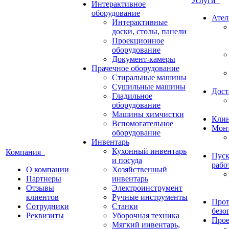
Услуги
Интерактивное
оборудование
Ател
Интерактивные
доски, столы, панели
Проекционное
оборудование
Документ-камеры
Прачечное оборудование
Стиральные машины
Сушильные машины
Дост
Гладильное
оборудование
Машины химчистки
Кли
Вспомогательное
Монт
оборудование
Инвентарь
Кухонный инвентарь
Компания
Пуск
и посуда
рабо
О компании
Хозяйственный
Партнеры
инвентарь
Отзывы
Электроинструмент
клиентов
Ручные инструменты
Прот
Сотрудники
Станки
безо
Реквизиты
Уборочная техника
Прое
Мягкий инвентарь,