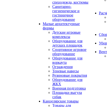
спецодежда, костюмы
Санитарно-
гигиеническое и
Расч
гостиничное
оборудование
Малые архитектурные
формы
Детские игровые
Сбор
комплексы
Оборудование для
Убор
детских площадок
Спортивное игровое
Вент
оборудование
Оборудование для
воркаута
Ограждения
Теневые навесы
Резиновые покрытия
Оборудование для
ЖКХ
Военная подготовка
Площадки выгула
собак
Канцелярские товары
Товары для