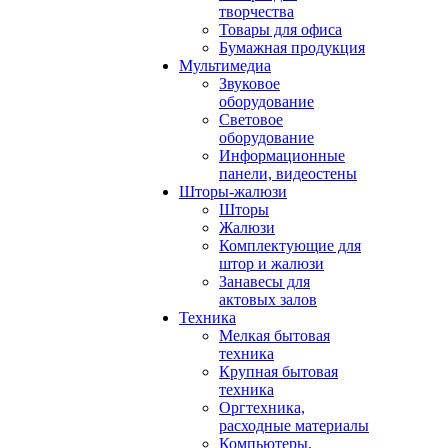
творчества
Товары для офиса
Бумажная продукция
Мультимедиа
Звуковое
оборудование
Световое
оборудование
Информационные
панели, видеостены
Шторы-жалюзи
Шторы
Жалюзи
Комплектующие для
штор и жалюзи
Занавесы для
актовых залов
Техника
Мелкая бытовая
техника
Крупная бытовая
техника
Оргтехника,
расходные материалы
Компьютеры,