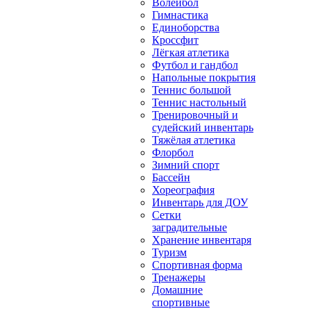
Волейбол
Гимнастика
Единоборства
Кроссфит
Лёгкая атлетика
Футбол и гандбол
Напольные покрытия
Теннис большой
Теннис настольный
Тренировочный и
судейский инвентарь
Тяжёлая атлетика
Флорбол
Зимний спорт
Бассейн
Хореография
Инвентарь для ДОУ
Сетки
заградительные
Хранение инвентаря
Туризм
Спортивная форма
Тренажеры
Домашние
спортивные