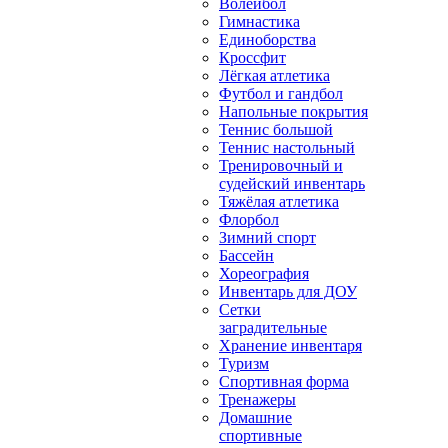
Волейбол
Гимнастика
Единоборства
Кроссфит
Лёгкая атлетика
Футбол и гандбол
Напольные покрытия
Теннис большой
Теннис настольный
Тренировочный и
судейский инвентарь
Тяжёлая атлетика
Флорбол
Зимний спорт
Бассейн
Хореография
Инвентарь для ДОУ
Сетки
заградительные
Хранение инвентаря
Туризм
Спортивная форма
Тренажеры
Домашние
спортивные