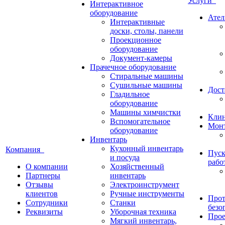
Услуги
Интерактивное
оборудование
Ател
Интерактивные
доски, столы, панели
Проекционное
оборудование
Документ-камеры
Прачечное оборудование
Стиральные машины
Сушильные машины
Дост
Гладильное
оборудование
Машины химчистки
Кли
Вспомогательное
Монт
оборудование
Инвентарь
Кухонный инвентарь
Компания
Пуск
и посуда
рабо
О компании
Хозяйственный
Партнеры
инвентарь
Отзывы
Электроинструмент
клиентов
Ручные инструменты
Прот
Сотрудники
Станки
безо
Реквизиты
Уборочная техника
Прое
Мягкий инвентарь,