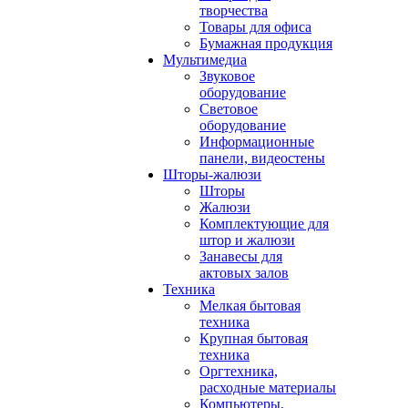
творчества
Товары для офиса
Бумажная продукция
Мультимедиа
Звуковое
оборудование
Световое
оборудование
Информационные
панели, видеостены
Шторы-жалюзи
Шторы
Жалюзи
Комплектующие для
штор и жалюзи
Занавесы для
актовых залов
Техника
Мелкая бытовая
техника
Крупная бытовая
техника
Оргтехника,
расходные материалы
Компьютеры,