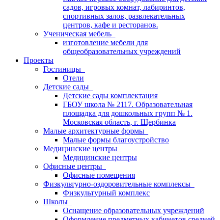
садов, игровых комнат, лабиринтов,
спортивных залов, развлекательных
центров, кафе и ресторанов.
Ученическая мебель
изготовление мебели для
общеобразовательных учреждений
Проекты
Гостиницы
Отели
Детские сады
Детские сады комплектация
ГБОУ школа № 2117. Образовательная
площадка для дошкольных групп № 1.
Московская область, г. Щербинка
Малые архитектурные формы
Малые формы благоустройство
Медицинские центры
Медицинские центры
Офисные центры
Офисные помещения
Физкультурно-оздоровительные комплексы
Физкультурный комплекс
Школы
Оснащение образовательных учреждений
Оформление предметных кабинетов средней