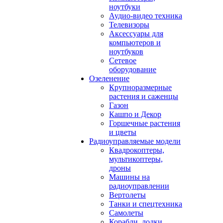
ноутбуки
Аудио-видео техника
Телевизоры
Аксессуары для
компьютеров и
ноутбуков
Сетевое
оборудование
Озеленение
Крупноразмерные
растения и саженцы
Газон
Кашпо и Декор
Горшечные растения
и цветы
Радиоуправляемые модели
Квадрокоптеры,
мультикоптеры,
дроны
Машины на
радиоуправлении
Вертолеты
Танки и спецтехника
Самолеты
Корабли, лодки,