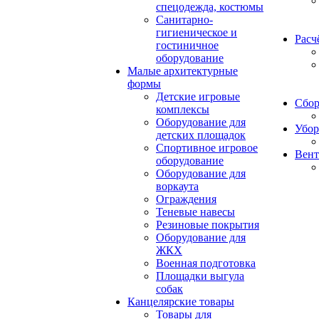
спецодежда, костюмы
Санитарно-
гигиеническое и
Расч
гостиничное
оборудование
Малые архитектурные
формы
Детские игровые
Сбор
комплексы
Оборудование для
Убор
детских площадок
Спортивное игровое
Вент
оборудование
Оборудование для
воркаута
Ограждения
Теневые навесы
Резиновые покрытия
Оборудование для
ЖКХ
Военная подготовка
Площадки выгула
собак
Канцелярские товары
Товары для