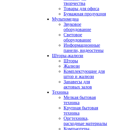
творчества
Товары для офиса
Бумажная продукция
Мультимедиа
Звуковое
оборудование
Световое
оборудование
Информационные
панели, видеостены
Шторы-жалюзи
Шторы
Жалюзи
Комплектующие для
штор и жалюзи
Занавесы для
актовых залов
Техника
Мелкая бытовая
техника
Крупная бытовая
техника
Оргтехника,
расходные материалы
Компьютеры,