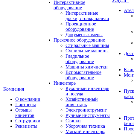
Услуги
Интерактивное
оборудование
Ател
Интерактивные
доски, столы, панели
Проекционное
оборудование
Документ-камеры
Прачечное оборудование
Стиральные машины
Сушильные машины
Дост
Гладильное
оборудование
Машины химчистки
Кли
Вспомогательное
Монт
оборудование
Инвентарь
Кухонный инвентарь
Компания
Пуск
и посуда
рабо
О компании
Хозяйственный
Партнеры
инвентарь
Отзывы
Электроинструмент
клиентов
Ручные инструменты
Прот
Сотрудники
Станки
безо
Реквизиты
Уборочная техника
Прое
Мягкий инвентарь,