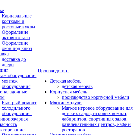
ье
Карнавальные
костюмы и
ростовые куклы
Оформление
актового зала
Оформление
окон под ключ
авка
доставка до
двери
нинг
Производство
аж оборудования
монтаж
Детская мебель
оборудования
детская мебель
оналадочные
Корпусная мебель
ты
производство корпусной мебели
Быстрый ремонт
Мягкие модули
холодильного
Мягкое игровое оборудование для
оборудования.
детских садов, игровых комнат,
ивопожарная
лабиринтов, спортивных залов,
пасность
развлекательных центров, кафе и
ктирование
ресторанов.