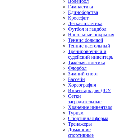
Волейбол
Гимнастика
Единоборства
Кроссфит
Лёгкая атлетика
Футбол и гандбол
Напольные покрытия
Теннис большой
Теннис настольный
Тренировочный и
судейский инвентарь
Тяжёлая атлетика
Флорбол
Зимний спорт
Бассейн
Хореография
Инвентарь для ДОУ
Сетки
заградительные
Хранение инвентаря
Туризм
Спортивная форма
Тренажеры
Домашние
спортивные