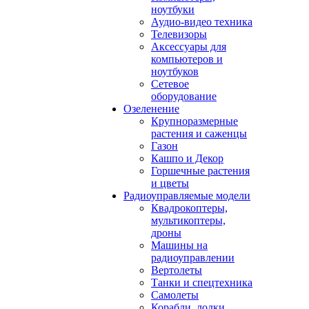
ноутбуки
Аудио-видео техника
Телевизоры
Аксессуары для
компьютеров и
ноутбуков
Сетевое
оборудование
Озеленение
Крупноразмерные
растения и саженцы
Газон
Кашпо и Декор
Горшечные растения
и цветы
Радиоуправляемые модели
Квадрокоптеры,
мультикоптеры,
дроны
Машины на
радиоуправлении
Вертолеты
Танки и спецтехника
Самолеты
Корабли, лодки,