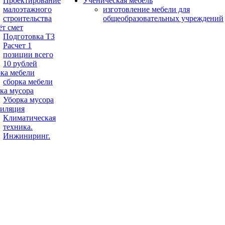
Проектирование
Ученическая мебель
малоэтажного
изготовление мебели для
строительства
общеобразовательных учреждений
ёт смет
Подготовка ТЗ
Расчет 1
позиции всего
10 рублей
ка мебели
сборка мебели
ка мусора
Уборка мусора
иляция
Климатическая
техника.
Инжиниринг.