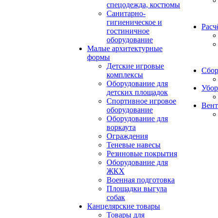
спецодежда, костюмы
Санитарно-
гигиеническое и
Расч
гостиничное
оборудование
Малые архитектурные
формы
Детские игровые
Сбор
комплексы
Оборудование для
Убор
детских площадок
Спортивное игровое
Вент
оборудование
Оборудование для
воркаута
Ограждения
Теневые навесы
Резиновые покрытия
Оборудование для
ЖКХ
Военная подготовка
Площадки выгула
собак
Канцелярские товары
Товары для