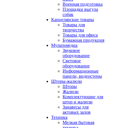
Военная подготовка
Площадки выгула
собак
Канцелярские товары
Товары для
творчества
Товары для офиса
Бумажная продукция
Мультимедиа
Звуковое
оборудование
Световое
оборудование
Информационные
панели, видеостены
Шторы-жалюзи
Шторы
Жалюзи
Комплектующие для
штор и жалюзи
Занавесы для
актовых залов
Техника
Мелкая бытовая
техника