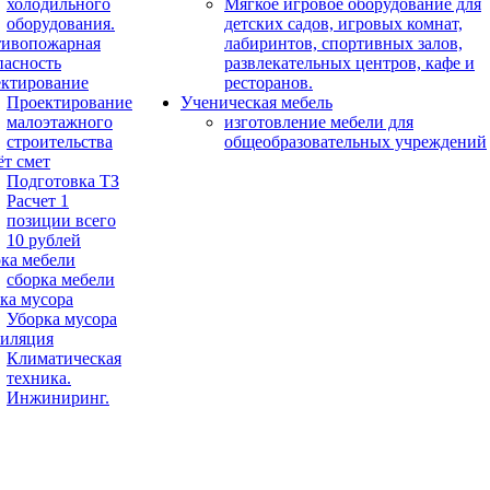
холодильного
Мягкое игровое оборудование для
оборудования.
детских садов, игровых комнат,
ивопожарная
лабиринтов, спортивных залов,
пасность
развлекательных центров, кафе и
ктирование
ресторанов.
Проектирование
Ученическая мебель
малоэтажного
изготовление мебели для
строительства
общеобразовательных учреждений
ёт смет
Подготовка ТЗ
Расчет 1
позиции всего
10 рублей
ка мебели
сборка мебели
ка мусора
Уборка мусора
иляция
Климатическая
техника.
Инжиниринг.