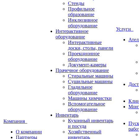
Стенды
Профильное
образование
Инклюзивное
оборудование
Услуги
Интерактивное
оборудование
Ател
Интерактивные
доски, столы, панели
Проекционное
оборудование
Документ-камеры
Прачечное оборудование
Стиральные машины
Сушильные машины
Дост
Гладильное
оборудование
Машины химчистки
Кли
Вспомогательное
Монт
оборудование
Инвентарь
Кухонный инвентарь
Компания
Пуск
и посуда
рабо
О компании
Хозяйственный
Партнеры
инвентарь