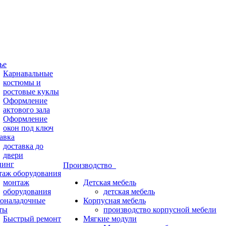
ье
Карнавальные
костюмы и
ростовые куклы
Оформление
актового зала
Оформление
окон под ключ
авка
доставка до
двери
нинг
Производство
аж оборудования
монтаж
Детская мебель
оборудования
детская мебель
оналадочные
Корпусная мебель
ты
производство корпусной мебели
Быстрый ремонт
Мягкие модули