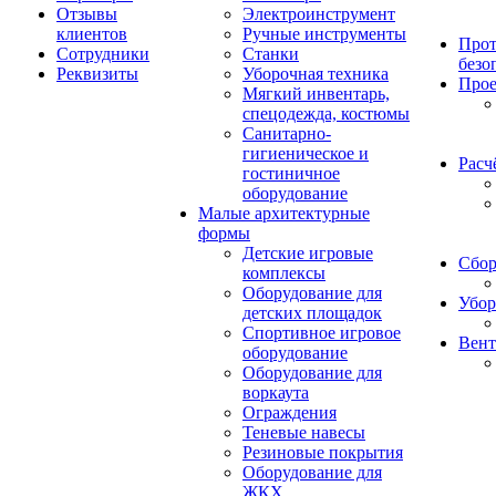
Отзывы
Электроинструмент
клиентов
Ручные инструменты
Прот
Сотрудники
Станки
безо
Реквизиты
Уборочная техника
Прое
Мягкий инвентарь,
спецодежда, костюмы
Санитарно-
гигиеническое и
Расч
гостиничное
оборудование
Малые архитектурные
формы
Детские игровые
Сбор
комплексы
Оборудование для
Убор
детских площадок
Спортивное игровое
Вент
оборудование
Оборудование для
воркаута
Ограждения
Теневые навесы
Резиновые покрытия
Оборудование для
ЖКХ