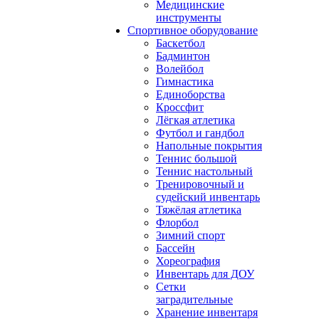
Медицинские
инструменты
Спортивное оборудование
Баскетбол
Бадминтон
Волейбол
Гимнастика
Единоборства
Кроссфит
Лёгкая атлетика
Футбол и гандбол
Напольные покрытия
Теннис большой
Теннис настольный
Тренировочный и
судейский инвентарь
Тяжёлая атлетика
Флорбол
Зимний спорт
Бассейн
Хореография
Инвентарь для ДОУ
Сетки
заградительные
Хранение инвентаря