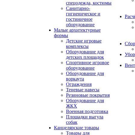
спецодежда, костюмы
Санитарно-
гигиеническое и
Расч
гостиничное
оборудование
Малые архитектурные
формы
Детские игровые
Сбор
комплексы
Оборудование для
Убор
детских площадок
Спортивное игровое
Вент
оборудование
Оборудование для
воркаута
Ограждения
Теневые навесы
Резиновые покрытия
Оборудование для
ЖКХ
Военная подготовка
Площадки выгула
собак
Канцелярские товары
Товары для