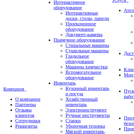
Услуги
Интерактивное
оборудование
Ател
Интерактивные
доски, столы, панели
Проекционное
оборудование
Документ-камеры
Прачечное оборудование
Стиральные машины
Сушильные машины
Дост
Гладильное
оборудование
Машины химчистки
Кли
Вспомогательное
Монт
оборудование
Инвентарь
Кухонный инвентарь
Компания
Пуск
и посуда
рабо
О компании
Хозяйственный
Партнеры
инвентарь
Отзывы
Электроинструмент
клиентов
Ручные инструменты
Прот
Сотрудники
Станки
безо
Реквизиты
Уборочная техника
Прое
Мягкий инвентарь,