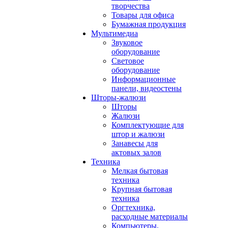
творчества
Товары для офиса
Бумажная продукция
Мультимедиа
Звуковое
оборудование
Световое
оборудование
Информационные
панели, видеостены
Шторы-жалюзи
Шторы
Жалюзи
Комплектующие для
штор и жалюзи
Занавесы для
актовых залов
Техника
Мелкая бытовая
техника
Крупная бытовая
техника
Оргтехника,
расходные материалы
Компьютеры,