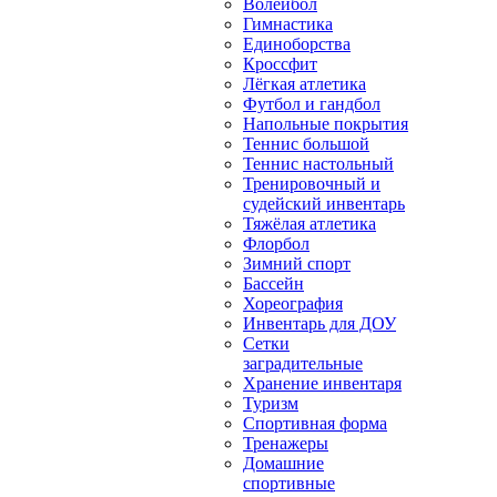
Волейбол
Гимнастика
Единоборства
Кроссфит
Лёгкая атлетика
Футбол и гандбол
Напольные покрытия
Теннис большой
Теннис настольный
Тренировочный и
судейский инвентарь
Тяжёлая атлетика
Флорбол
Зимний спорт
Бассейн
Хореография
Инвентарь для ДОУ
Сетки
заградительные
Хранение инвентаря
Туризм
Спортивная форма
Тренажеры
Домашние
спортивные