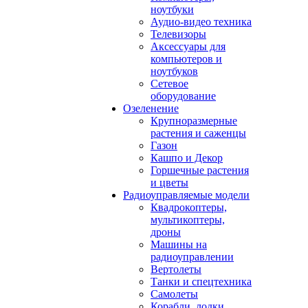
ноутбуки
Аудио-видео техника
Телевизоры
Аксессуары для
компьютеров и
ноутбуков
Сетевое
оборудование
Озеленение
Крупноразмерные
растения и саженцы
Газон
Кашпо и Декор
Горшечные растения
и цветы
Радиоуправляемые модели
Квадрокоптеры,
мультикоптеры,
дроны
Машины на
радиоуправлении
Вертолеты
Танки и спецтехника
Самолеты
Корабли, лодки,