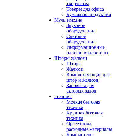
творчества
Товары для офиса
Бумажная продукция
Мультимедиа
Звуковое
оборудование
Световое
оборудование
Информационные
панели, видеостены
Шторы-жалюзи
Шторы
Жалюзи
Комплектующие для
штор и жалюзи
Занавесы для
актовых залов
Техника
Мелкая бытовая
техника
Крупная бытовая
техника
Оргтехника,
расходные материалы
Компьютеры,