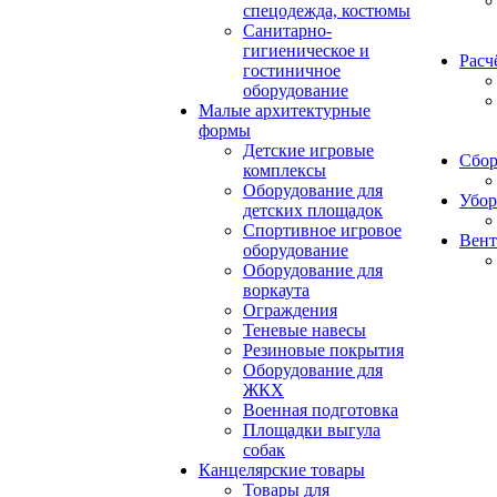
спецодежда, костюмы
Санитарно-
гигиеническое и
Расч
гостиничное
оборудование
Малые архитектурные
формы
Детские игровые
Сбор
комплексы
Оборудование для
Убор
детских площадок
Спортивное игровое
Вент
оборудование
Оборудование для
воркаута
Ограждения
Теневые навесы
Резиновые покрытия
Оборудование для
ЖКХ
Военная подготовка
Площадки выгула
собак
Канцелярские товары
Товары для