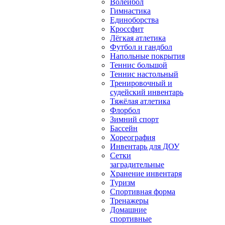
Волейбол
Гимнастика
Единоборства
Кроссфит
Лёгкая атлетика
Футбол и гандбол
Напольные покрытия
Теннис большой
Теннис настольный
Тренировочный и
судейский инвентарь
Тяжёлая атлетика
Флорбол
Зимний спорт
Бассейн
Хореография
Инвентарь для ДОУ
Сетки
заградительные
Хранение инвентаря
Туризм
Спортивная форма
Тренажеры
Домашние
спортивные