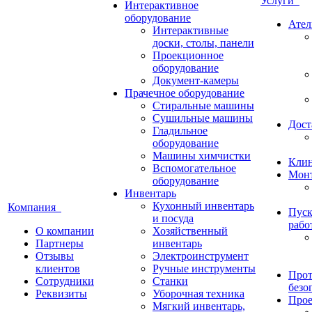
Услуги
Интерактивное
оборудование
Ател
Интерактивные
доски, столы, панели
Проекционное
оборудование
Документ-камеры
Прачечное оборудование
Стиральные машины
Сушильные машины
Дост
Гладильное
оборудование
Машины химчистки
Кли
Вспомогательное
Монт
оборудование
Инвентарь
Кухонный инвентарь
Компания
Пуск
и посуда
рабо
О компании
Хозяйственный
Партнеры
инвентарь
Отзывы
Электроинструмент
клиентов
Ручные инструменты
Прот
Сотрудники
Станки
безо
Реквизиты
Уборочная техника
Прое
Мягкий инвентарь,