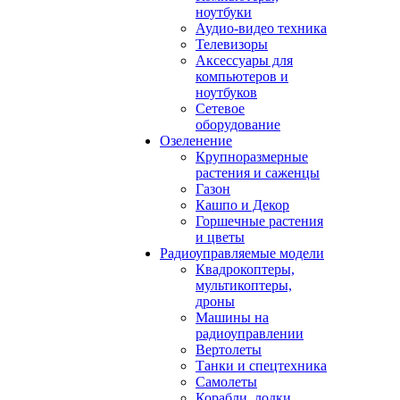
ноутбуки
Аудио-видео техника
Телевизоры
Аксессуары для
компьютеров и
ноутбуков
Сетевое
оборудование
Озеленение
Крупноразмерные
растения и саженцы
Газон
Кашпо и Декор
Горшечные растения
и цветы
Радиоуправляемые модели
Квадрокоптеры,
мультикоптеры,
дроны
Машины на
радиоуправлении
Вертолеты
Танки и спецтехника
Самолеты
Корабли, лодки,