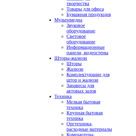
творчества
Товары для офиса
Бумажная продукция
Мультимедиа
Звуковое
оборудование
Световое
оборудование
Информационные
панели, видеостены
Шторы-жалюзи
Шторы
Жалюзи
Комплектующие для
штор и жалюзи
Занавесы для
актовых залов
Техника
Мелкая бытовая
техника
Крупная бытовая
техника
Оргтехника,
расходные материалы
Компьютеры,