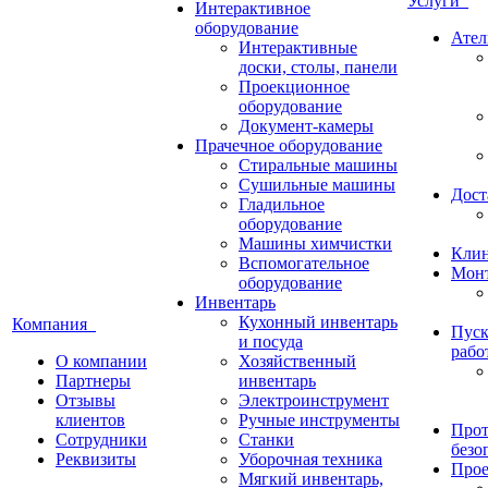
Услуги
Интерактивное
оборудование
Ател
Интерактивные
доски, столы, панели
Проекционное
оборудование
Документ-камеры
Прачечное оборудование
Стиральные машины
Сушильные машины
Дост
Гладильное
оборудование
Машины химчистки
Кли
Вспомогательное
Монт
оборудование
Инвентарь
Кухонный инвентарь
Компания
Пуск
и посуда
рабо
О компании
Хозяйственный
Партнеры
инвентарь
Отзывы
Электроинструмент
клиентов
Ручные инструменты
Прот
Сотрудники
Станки
безо
Реквизиты
Уборочная техника
Прое
Мягкий инвентарь,