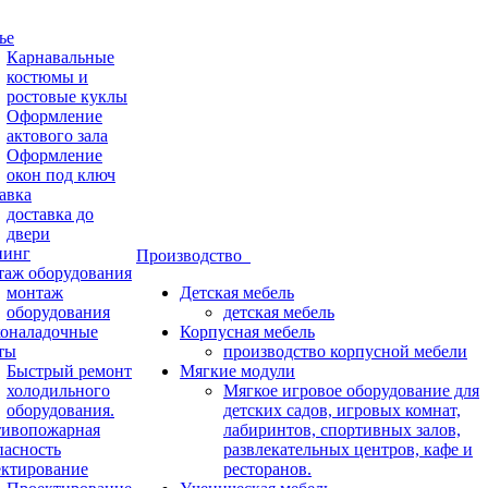
ье
Карнавальные
костюмы и
ростовые куклы
Оформление
актового зала
Оформление
окон под ключ
авка
доставка до
двери
нинг
Производство
аж оборудования
монтаж
Детская мебель
оборудования
детская мебель
оналадочные
Корпусная мебель
ты
производство корпусной мебели
Быстрый ремонт
Мягкие модули
холодильного
Мягкое игровое оборудование для
оборудования.
детских садов, игровых комнат,
ивопожарная
лабиринтов, спортивных залов,
пасность
развлекательных центров, кафе и
ктирование
ресторанов.