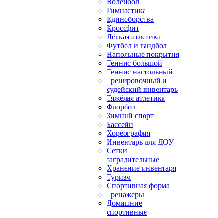
Волейбол
Гимнастика
Единоборства
Кроссфит
Лёгкая атлетика
Футбол и гандбол
Напольные покрытия
Теннис большой
Теннис настольный
Тренировочный и
судейский инвентарь
Тяжёлая атлетика
Флорбол
Зимний спорт
Бассейн
Хореография
Инвентарь для ДОУ
Сетки
заградительные
Хранение инвентаря
Туризм
Спортивная форма
Тренажеры
Домашние
спортивные