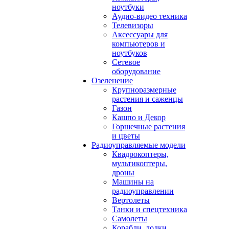
ноутбуки
Аудио-видео техника
Телевизоры
Аксессуары для
компьютеров и
ноутбуков
Сетевое
оборудование
Озеленение
Крупноразмерные
растения и саженцы
Газон
Кашпо и Декор
Горшечные растения
и цветы
Радиоуправляемые модели
Квадрокоптеры,
мультикоптеры,
дроны
Машины на
радиоуправлении
Вертолеты
Танки и спецтехника
Самолеты
Корабли, лодки,