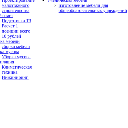
Проектирование
Ученическая мебель
малоэтажного
изготовление мебели для
строительства
общеобразовательных учреждений
ёт смет
Подготовка ТЗ
Расчет 1
позиции всего
10 рублей
ка мебели
сборка мебели
ка мусора
Уборка мусора
иляция
Климатическая
техника.
Инжиниринг.