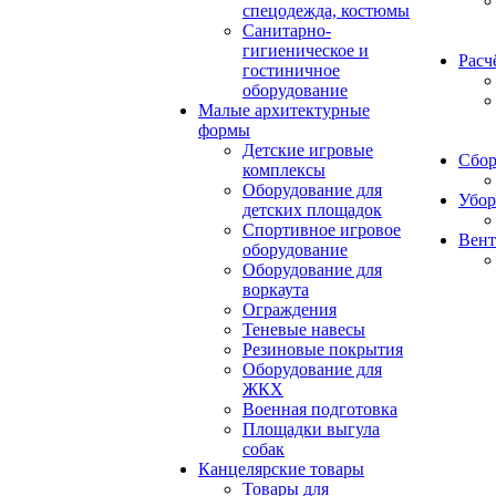
спецодежда, костюмы
Санитарно-
гигиеническое и
Расч
гостиничное
оборудование
Малые архитектурные
формы
Детские игровые
Сбор
комплексы
Оборудование для
Убор
детских площадок
Спортивное игровое
Вент
оборудование
Оборудование для
воркаута
Ограждения
Теневые навесы
Резиновые покрытия
Оборудование для
ЖКХ
Военная подготовка
Площадки выгула
собак
Канцелярские товары
Товары для