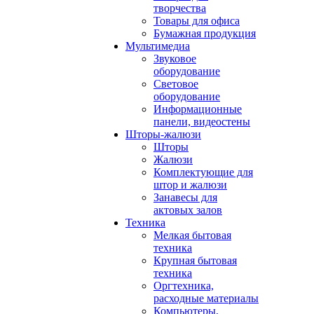
творчества
Товары для офиса
Бумажная продукция
Мультимедиа
Звуковое
оборудование
Световое
оборудование
Информационные
панели, видеостены
Шторы-жалюзи
Шторы
Жалюзи
Комплектующие для
штор и жалюзи
Занавесы для
актовых залов
Техника
Мелкая бытовая
техника
Крупная бытовая
техника
Оргтехника,
расходные материалы
Компьютеры,