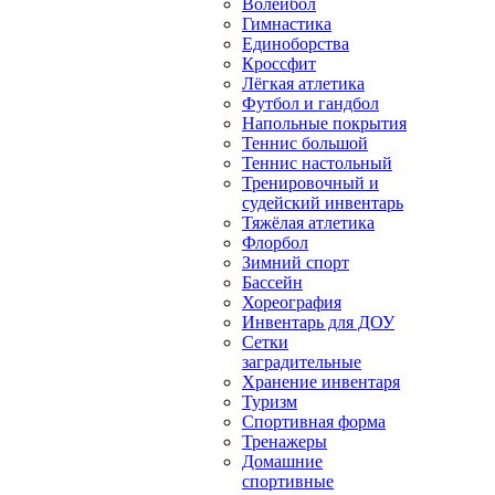
Волейбол
Гимнастика
Единоборства
Кроссфит
Лёгкая атлетика
Футбол и гандбол
Напольные покрытия
Теннис большой
Теннис настольный
Тренировочный и
судейский инвентарь
Тяжёлая атлетика
Флорбол
Зимний спорт
Бассейн
Хореография
Инвентарь для ДОУ
Сетки
заградительные
Хранение инвентаря
Туризм
Спортивная форма
Тренажеры
Домашние
спортивные