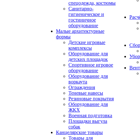
спецодежда, костюмы
Санитарно-
гигиеническое и
Расч
гостиничное
оборудование
Малые архитектурные
формы
Детские игровые
Сбор
комплексы
Оборудование для
Убор
детских площадок
Спортивное игровое
Вент
оборудование
Оборудование для
воркаута
Ограждения
Теневые навесы
Резиновые покрытия
Оборудование для
ЖКХ
Военная подготовка
Площадки выгула
собак
Канцелярские товары
Товары для