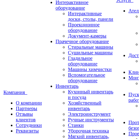
Услуги
Интерактивное
оборудование
Ател
Интерактивные
доски, столы, панели
Проекционное
оборудование
Документ-камеры
Прачечное оборудование
Стиральные машины
Сушильные машины
Дост
Гладильное
оборудование
Машины химчистки
Кли
Вспомогательное
Монт
оборудование
Инвентарь
Кухонный инвентарь
Компания
Пуск
и посуда
рабо
О компании
Хозяйственный
Партнеры
инвентарь
Отзывы
Электроинструмент
клиентов
Ручные инструменты
Прот
Сотрудники
Станки
безо
Реквизиты
Уборочная техника
Прое
Мягкий инвентарь,