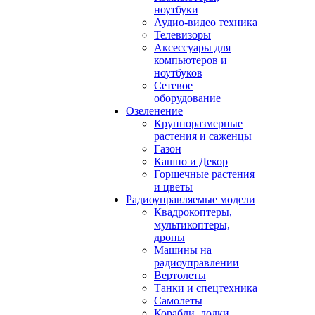
ноутбуки
Аудио-видео техника
Телевизоры
Аксессуары для
компьютеров и
ноутбуков
Сетевое
оборудование
Озеленение
Крупноразмерные
растения и саженцы
Газон
Кашпо и Декор
Горшечные растения
и цветы
Радиоуправляемые модели
Квадрокоптеры,
мультикоптеры,
дроны
Машины на
радиоуправлении
Вертолеты
Танки и спецтехника
Самолеты
Корабли, лодки,